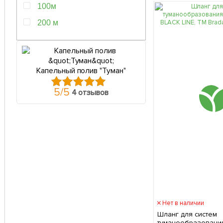
100м
200 м
7,5 м
19 м
Капельный полив "Туман"
4 м
5
/
5
4 отзывов
Нет в наличии
Шланг для систем
туманообразования 