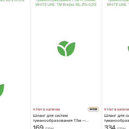
Нет в наличии
Нет в налич
94368
Шланг для систем
Шланг для с
туманообразования 7,5м —
туманообраз
5х8мм, WHITE LINE, ТМ Bradas WL-
WHITE LINE, 
169
334
грн
грн