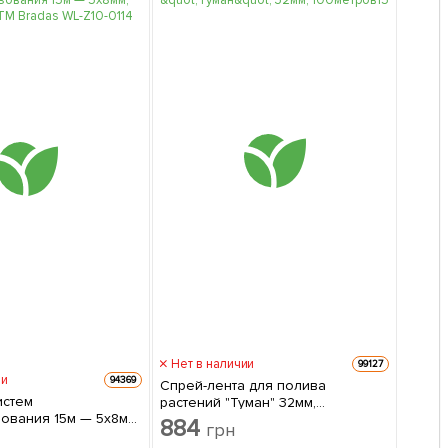
Нет в наличии
99127
ии
94369
Спрей-лента для полива
истем
растений "Туман" 32мм,
ования 15м — 5х8мм,
100метров
884
грн
ТМ Bradas WL-Z10-01