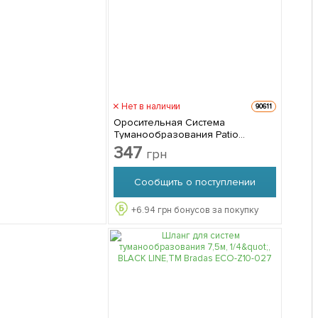
Нет в наличии
90611
Оросительная Система
Туманообразования Patio
Mistcooling KIT BD-182 ,10 м
347
грн
Сообщить о поступлении
+
6.94
грн бонусов за покупку