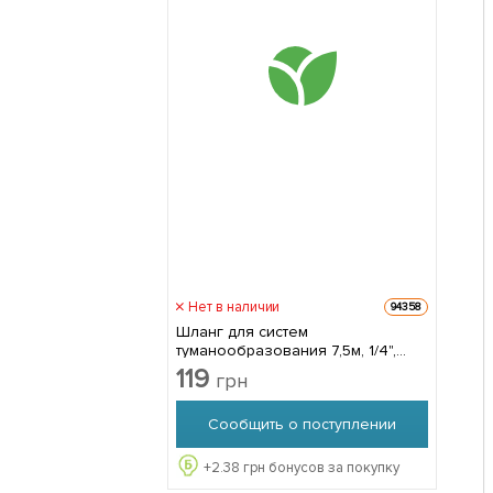
Нет в наличии
94358
Шланг для систем
туманообразования 7,5м, 1/4",
BLACK LINE,ТМ Bradas ECO-Z10-02
119
грн
Сообщить о поступлении
+
2.38
грн бонусов за покупку