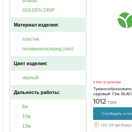
Bradas
GOLDEN DRIP
Материал изделия:
пластик
поливинилхлорид (пвх)
Цвет изделия:
чёрный
Нет в наличии
Туманообразовател
Дальность работы:
садовый 7,5м, BLAC
Bradas ECO-Z1007
1012
грн
6м
Сообщить о по
10м
+
20.24
грн бонус
15м