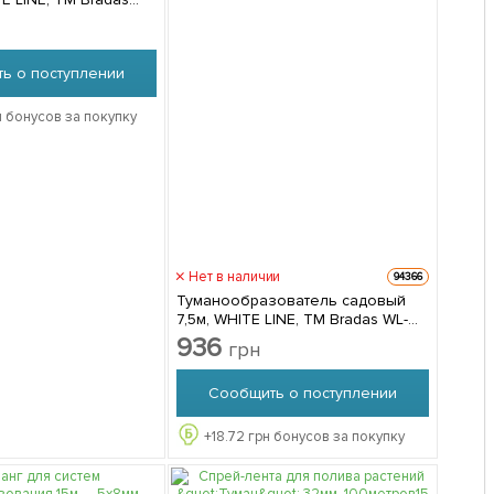
ь о поступлении
 бонусов за покупку
Нет в наличии
94366
Туманообразователь садовый
7,5м, WHITE LINE, ТМ Bradas WL-
Z1007
936
грн
Сообщить о поступлении
+
18.72
грн бонусов за покупку