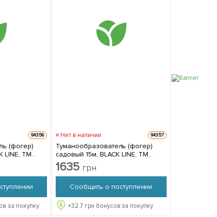
Нет в наличии
94356
94357
ь (фогер)
Туманообразователь (фогер)
K LINE, ТМ
садовый 15м, BLACK LINE, ТМ
Bradas ECO-Z1015
1635
грн
ступлении
Сообщить о поступлении
ов за покупку
+
32.7
грн бонусов за покупку