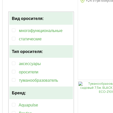
+
24.9
грн бонусов
Вид оросителя:
многофункциональные
статические
Тип оросителя:
аксессуары
оросители
туманообразователь
Бренд:
Aquapulse