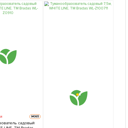
ии
94365
зователь садовый
E LINE, ТМ Bradas