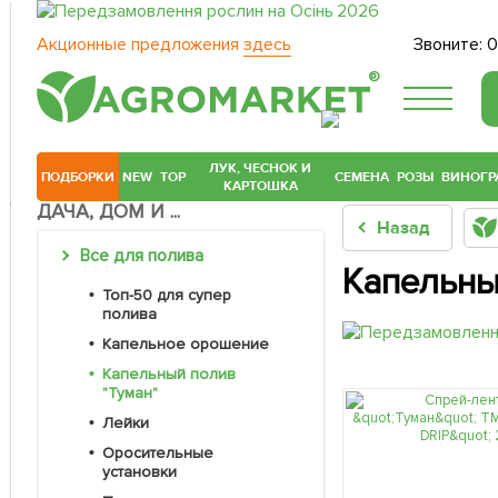
Акционные предложения
здесь
Звоните:
0
®
ЛУК, ЧЕСНОК И
ПОДБОРКИ
NEW
TOP
СЕМЕНА
РОЗЫ
ВИНОГР
КАРТОШКА
ДАЧА, ДОМ И ...
Назад
Все для полива
Капельны
Топ-50 для супер
полива
Капельное орошение
Капельный полив
"Туман"
Лейки
Оросительные
установки