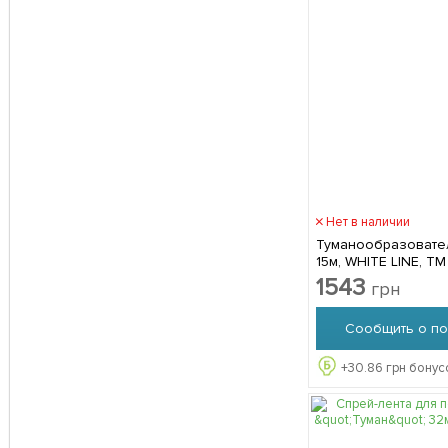
Нет в наличии
Туманообразовате
15м, WHITE LINE, ТМ
Z1015
1543
грн
Сообщить о по
+
30.86
грн бонус