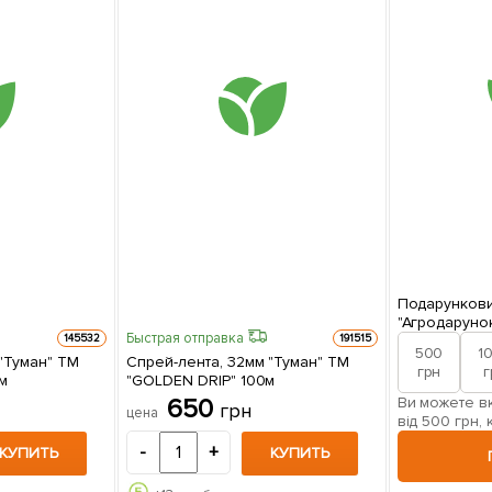
Подарункови
"Агродаруно
Быстрая отправка
145532
191515
500
1
"Туман" ТМ
Спрей-лента, 32мм "Туман" ТМ
грн
г
м
"GOLDEN DRIP" 100м
Ви можете вк
650
грн
цена
від 500 грн, 
-
+
КУПИТЬ
КУПИТЬ