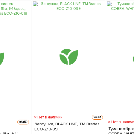
Нет в наличии
94361
Нет в налич
94359
Заглушка, BLACK LINE, ТМ Bradas
Туманообра
ECO-Z10-09
15м, 1/4",
COBRA, WHIT