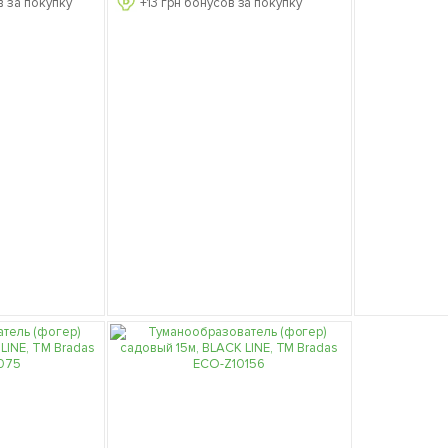
 за покупку
+
13
грн бонусов за покупку