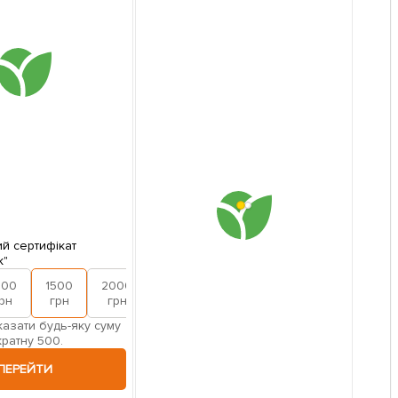
й сертифікат
к"
000
1500
2000
рн
грн
грн
азати будь-яку суму
кратну 500.
ПЕРЕЙТИ