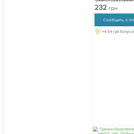
BLACK LINE, ТМ Bra
232
грн
Сообщить о по
+
4.64
грн бонусов