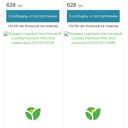
Premium H110 10м зеленый
Premium H110 10м
628
628
грн
грн
(82401-GN)
коричневый (82401-BN)
Сообщить о поступлении
Сообщить о поступлении
+
12.56
грн бонусов за покупку
+
12.56
грн бонусов за покупку