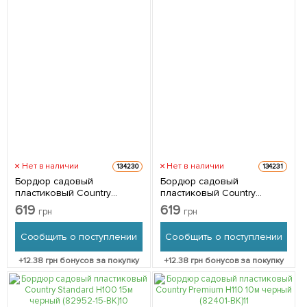
Нет в наличии
Нет в наличии
134230
134231
Бордюр садовый
Бордюр садовый
пластиковый Country
пластиковый Country
Standard H100 15м зеленый
Standard H100 15м
619
619
грн
грн
(82952-15-GN)
коричневый (82952-15-BN)
Сообщить о поступлении
Сообщить о поступлении
+
12.38
грн бонусов за покупку
+
12.38
грн бонусов за покупку