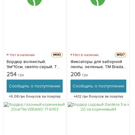
Нет в наличии
Нет в наличии
94043
94537
Бордюр волнистый,
Фиксаторы для заборной
9м*10см, светло-серый, ТМ
ленты, зеленые, ТМ Bradas
Bradas OBFLGY 0910
TOBK1920GR
254
206
грн
грн
Сообщить о поступлении
Сообщить о поступлении
+
5.08
грн бонусов за покупку
+
4.12
грн бонусов за покупку