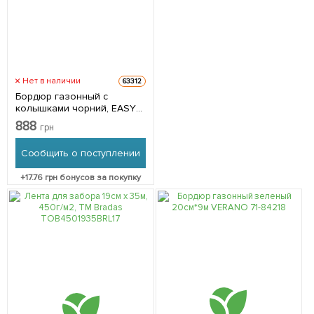
Нет в наличии
63312
Бордюр газонный с
колышками чорний, EASY
BORDER SET, 40мм, ТМ
888
грн
Bradas OBEB4010SET
Сообщить о поступлении
+
17.76
грн бонусов за покупку