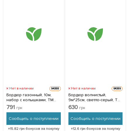
Нет в наличии
Нет в наличии
94088
94089
Бордюр газонный, 10м,
Бордюр волнистый,
набор с колышками, ТМ
9м*25см, светло-серый, ТМ
Bradas OBEB3810SET
Bradas OBFLGY 0925
791
630
грн
грн
Сообщить о поступлении
Сообщить о поступлении
+
15.82
грн бонусов за покупку
+
12.6
грн бонусов за покупку