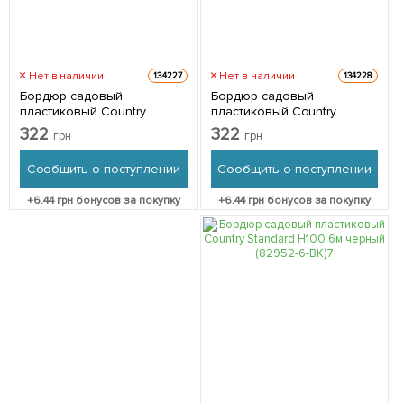
Нет в наличии
Нет в наличии
134227
134228
Бордюр садовый
Бордюр садовый
пластиковый Country
пластиковый Country
Standard H100 6м зеленый
Standard H100 6м
322
322
грн
грн
(82952-6-GN)
коричневый (82952-6-BN)
Сообщить о поступлении
Сообщить о поступлении
+
6.44
грн бонусов за покупку
+
6.44
грн бонусов за покупку