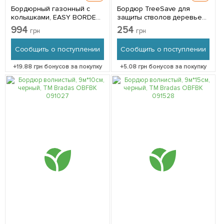
Бордюрный газонный с
Бордюр TreeSave для
колышками, EASY BORDER
защиты стволов деревьев,
SET, 40мм, ТМ Bradas
высота 20см, ширина 33см,
994
254
грн
грн
OBEB4010SET
зеленый, Bradas
OBO12033GR
Сообщить о поступлении
Сообщить о поступлении
+
19.88
грн бонусов за покупку
+
5.08
грн бонусов за покупку