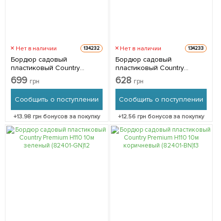
Нет в наличии
Нет в наличии
134232
134233
Бордюр садовый
Бордюр садовый
пластиковый Country
пластиковый Country
Standard H100 15м черный
Premium H110 10м черный
699
628
грн
грн
(82952-15-BK)
(82401-BK)
Сообщить о поступлении
Сообщить о поступлении
+
13.98
грн бонусов за покупку
+
12.56
грн бонусов за покупку