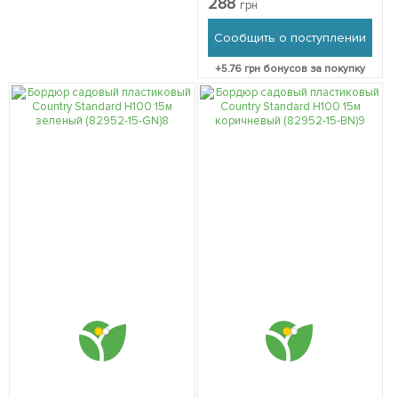
288
грн
(82952-6-BK)
Сообщить о поступлении
+
5.76
грн бонусов за покупку