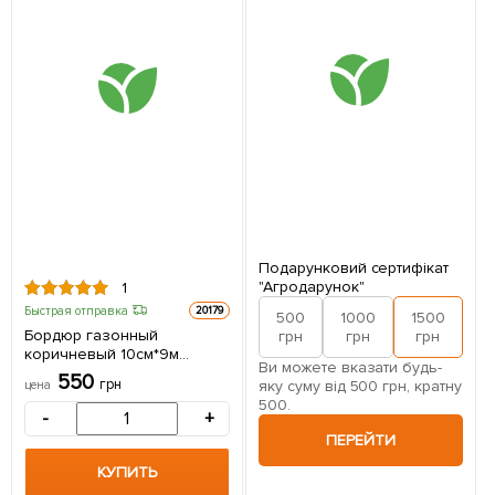
Подарунковий сертифікат
"Агродарунок"
1
Быстрая отправка
20179
500
1000
1500
2
Бордюр газонный
грн
грн
грн
коричневый 10см*9м
Ви можете вказати будь-
VERANO 71-843
550
грн
яку суму від 500 грн, кратну
цена
500.
-
+
ПЕРЕЙТИ
КУПИТЬ