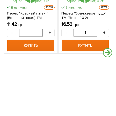
В наличии.
В наличии.
32534
18708
Перец "Красный гигант"
Перец "Оранжевое чудо"
(Большой пакет) ТМ
ТМ "Весна" 0.2г
"Весна" 0,7г
11.42
16.53
грн
грн
-
+
-
+
КУПИТЬ
КУПИТЬ