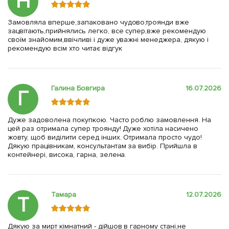
Н
Замовляла вперше,запаковано чудово,троянди вже
зацвітають,прийнялись легко, все супер,вже рекомендую
своїм знайомим,ввічливі і дуже уважні менеджера, дякую і
рекомендую всім хто читає відгук
Галина Бовгира
16.07.2026
Г
Дуже задоволена покупкою. Часто роблю замовлення. На
цей раз отримала супер троянду! Дуже хотіла насичено
жовту, щоб виділити серед інших. Отримала просто чудо!
Дякую працівникам, консультантам за вибір. Прийшла в
контейнері, висока, гарна, зелена.
Тамара
12.07.2026
Т
Дякую за мирт кімнатний - дійшов в гарному стані,не