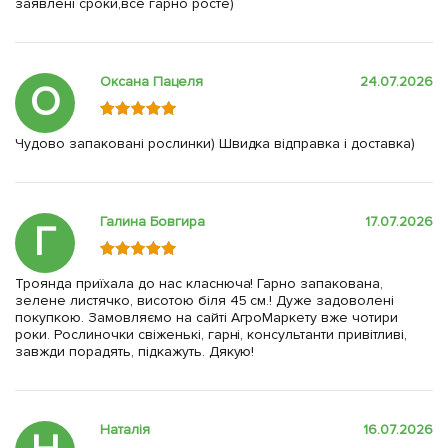
заявлені сроки,все гарно росте)
Оксана Пацеля
24.07.2026
О
Чудово запаковані рослинки) Швидка відправка і доставка)
Галина Бовгира
17.07.2026
Г
Троянда приїхала до нас класнюча! Гарно запакована,
зелене листячко, висотою біля 45 см.! Дуже задоволені
покупкою. Замовляємо на сайті АгроМаркету вже чотири
роки. Рослиночки свіженькі, гарні, консультанти привітливі,
завжди порадять, підкажуть. Дякую!
Наталія
16.07.2026