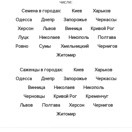
числе:
Семена в городах:
Киев
Харьков
Одесса
Днепр
Запорожье
Черкассы
Херсон
Львов
Винница
Кривой Рог
Луцк
Николаев
Никополь
Полтава
Ровно
Сумы
Хмельницкий
Чернигов
Житомир
Саженцы в городах:
Киев
Харьков
Одесса
Днепр
Запорожье
Черкассы
Винница
Николаев
Никополь
Черновцы
Кривой Рог
Кременчуг
Львов
Полтава
Херсон
Чернигов
Житомир