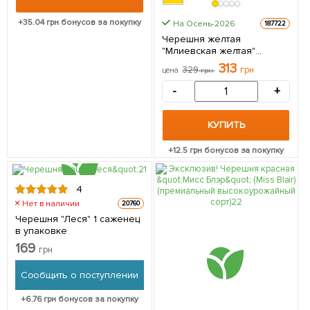
+
35.04
грн бонусов за покупку
На Осень-2026
187722
Черешня желтая
"Млиевская желтая"
(летний сорт, средний срок
313
329
грн
цена
грн
созревания) 1 саженец в
упаковке
-
+
КУПИТЬ
+
12.5
грн бонусов за покупку
4
Нет в наличии
20760
Черешня "Леся" 1 саженец
в упаковке
169
грн
Сообщить о поступлении
+
6.76
грн бонусов за покупку