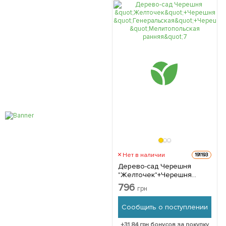
Нет в наличии
191193
Дерево-сад Черешня
"Желточек"+Черешня
"Генеральская"+Черешня
796
грн
"Мелитопольская ранняя" 1
шт в упаковке
Сообщить о поступлении
+
31.84
грн бонусов за покупку