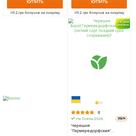
КУПИТЬ
КУПИТЬ
+
11.2
грн бонусов за покупку
+
11.2
грн бонусов за покупку
вигідна
знижка
8
На Осень-2026
35974
Черешня
"Гермередорфская"
(летний сорт, поздний срок