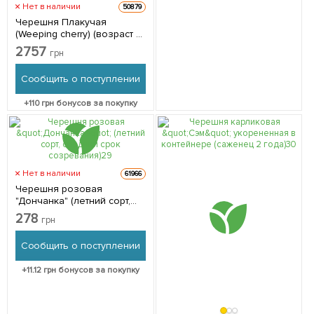
Нет в наличии
50879
Черешня Плакучая
(Weeping cherry) (возраст от
2-х лет, высота 150-190см) 1
2757
грн
шт в упаковке
Сообщить о поступлении
+
110
грн бонусов за покупку
Нет в наличии
61966
Черешня розовая
"Дончанка" (летний сорт,
средний срок созревания)
278
грн
1 саженец в упаковке
Сообщить о поступлении
+
11.12
грн бонусов за покупку