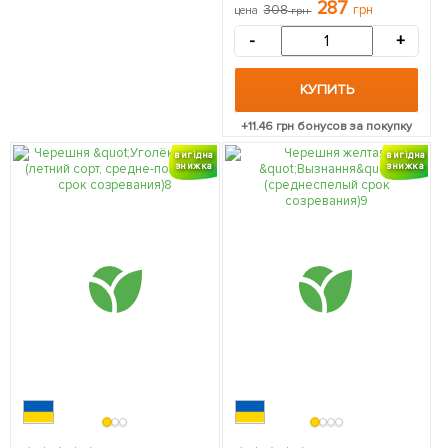
287
308
грн
цена
грн
созревания) 1 саженец в
упаковке
-
+
КУПИТЬ
+
11.46
грн бонусов за покупку
вигідна
вигідна
знижка
знижка