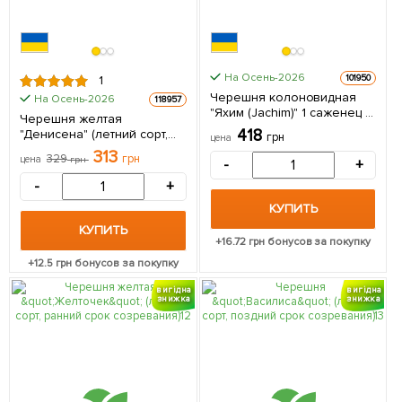
На Осень-2026
101950
1
Черешня колоновидная
На Осень-2026
118957
"Яхим (Jachim)" 1 саженец в
Черешня желтая
упаковке
418
"Денисена" (летний сорт,
грн
цена
средний срок созревания)
313
329
грн
цена
грн
-
+
1 саженец в упаковке
-
+
КУПИТЬ
КУПИТЬ
+
16.72
грн бонусов за покупку
+
12.5
грн бонусов за покупку
вигідна
вигідна
знижка
знижка