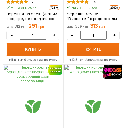
2
14
На Осень-2026
На Осень-2026
72310
25908
Черешня "Уголёк" (летний
Черешня желтая
сорт, средне-поздний срок
"Вызнання" (среднеспелый
созревания) 1 саженец в
срок созревания) 1
291
313
312
грн
329
грн
цена
грн
цена
грн
упаковке
саженец в упаковке
-
+
-
+
КУПИТЬ
КУПИТЬ
+
11.61
грн бонусов за покупку
+
12.5
грн бонусов за покупку
вигідна
знижка