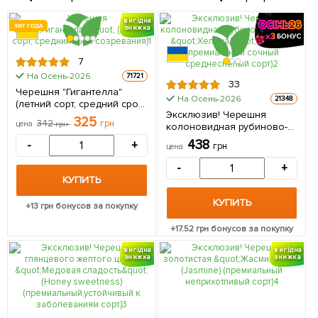
вигідна
ХИТ ГОДА
знижка
7
На Осень-2026
71721
33
Черешня "Гигантелла"
На Осень-2026
21348
(летний сорт, средний срок
Эксклюзив! Черешня
созревания) 1 саженец в
325
342
грн
цена
грн
колоновидная рубиново-
упаковке
красная "Хелена" (Helena)
438
-
+
грн
цена
(премиальный сочный
среднеспелый сорт) 1
-
+
саженец в упаковке
КУПИТЬ
КУПИТЬ
+
13
грн бонусов за покупку
+
17.52
грн бонусов за покупку
вигідна
вигідна
знижка
знижка