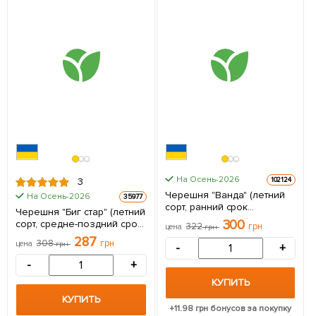
На Осень-2026
102124
3
Черешня "Ванда" (летний
На Осень-2026
35977
сорт, ранний срок
Черешня "Биг стар" (летний
созревания) 1 саженец в
300
сорт, средне-поздний срок
322
грн
цена
грн
упаковке
созревания) 1 саженец в
287
308
грн
цена
грн
-
+
упаковке
-
+
КУПИТЬ
КУПИТЬ
+
11.98
грн бонусов за покупку