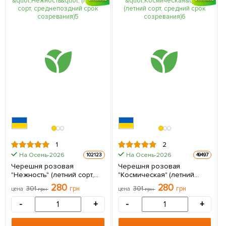
1
2
На Осень-2026
На Осень-2026
102123
49497
Черешня розовая
Черешня розовая
"Нежность" (летний сорт,
"Космическая" (летний
среднепоздний срок
сорт, средний срок
280
280
301
грн
301
грн
цена
грн
цена
грн
созревания) 1 саженец в
созревания) 1 саженец в
упаковке
упаковке
-
+
-
+