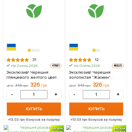
31
12
На Осень-2026
На Осень-2026
47681
48925
Эксклюзив! Черешня
Эксклюзив! Черешня
глянцевого желтого цвета
золотистая "Жасмин"
"Медовая сладость" (Honey
(Jasmine) (премиальный
326
326
343
грн
343
грн
цена
грн
цена
грн
sweetness)
неприхотливый сорт) 1
(премиальный,устойчивый
саженец в упаковке
-
+
-
+
к заболеваниям сорт) 1
саженец в упаковке
КУПИТЬ
КУПИТЬ
+
13.03
грн бонусов за покупку
+
13.03
грн бонусов за покупку
вигідна
вигідна
знижка
знижка