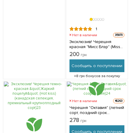
1
Нет в наличии
35970
Эксклюзив! Черешня
красная "Мисс Блэр" (Miss
Blair) (премиальный
200
грн
высокоурожайный сорт) 1
саженец в упаковке
Сообщить о поступлении
+
8
грн бонусов за покупку
Нет в наличии
46263
Черешня "Октавия" (летний
сорт, поздний срок
созревания) 1 саженец в
278
грн
упаковке
Сообщить о поступлении