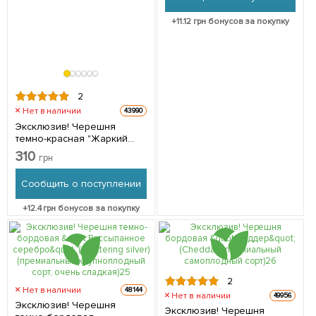
+
11.12
грн бонусов за покупку
2
Нет в наличии
43990
Эксклюзив! Черешня
темно-красная "Жаркий
поцелуй" (Hot kiss)
310
грн
(канадская селекция,
премиальный
Сообщить о поступлении
крупноплодный сорт) 1
саженец в упаковке
+
12.4
грн бонусов за покупку
2
Нет в наличии
48144
Нет в наличии
49956
Эксклюзив! Черешня
Эксклюзив! Черешня