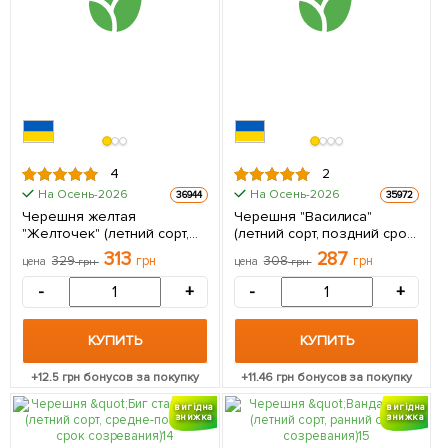
4
2
На Осень-2026
На Осень-2026
36944
35972
Черешня желтая
Черешня "Василиса"
"Желточек" (летний сорт,
(летний сорт, поздний срок
ранний срок созревания) 1
созревания) 1 саженец в
313
287
329
грн
308
грн
цена
грн
цена
грн
саженец в упаковке
упаковке
-
+
-
+
КУПИТЬ
КУПИТЬ
+
12.5
грн бонусов за покупку
+
11.46
грн бонусов за покупку
вигідна
вигідна
знижка
знижка