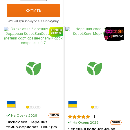
КУПИТЬ
+
11.98
грн бонусов за покупку
вигідна
знижка
На Осень-2026
191059
1
Эксклюзив! Черешня
На Осень-2026
52678
темно-бордовая "Ван" (Van)
Черешня колоновидная