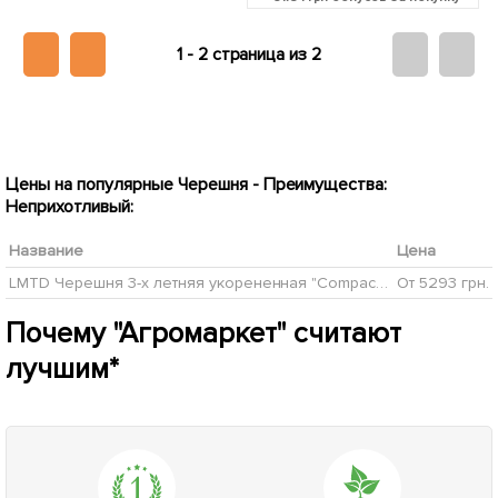
1 -
2 страница из 2
Цены на популярные Черешня - Преимущества:
Неприхотливый:
Название
Цена
LMTD Черешня 3-х летняя укорененная "Compact Stella" высота 90-120см (горшок С-10)
От 5293 грн.
Почему "Агромаркет" считают
лучшим*