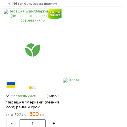
+
11.46
грн бонусов за покупку
вигідна
знижка
На Осень-2026
120472
Черешня "Меркант" (летний
сорт, ранний срок
созревания) 1 саженец в
300
322
грн
цена
грн
упаковке
-
+