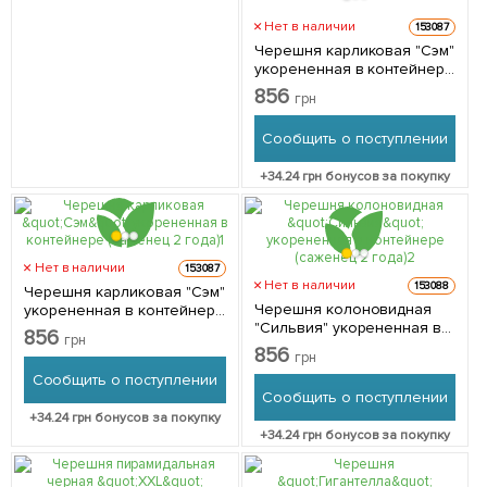
Нет в наличии
153087
Черешня карликовая "Сэм"
укорененная в контейнере
(саженец 2 года) 1 саженец
856
грн
в упаковке
Сообщить о поступлении
+
34.24
грн бонусов за покупку
Нет в наличии
153087
Нет в наличии
153088
Черешня карликовая "Сэм"
Черешня колоновидная
укорененная в контейнере
"Сильвия" укорененная в
(саженец 2 года) 1 саженец
856
грн
контейнере (саженец 2
в упаковке
856
грн
года) 1 саженец в упаковке
Сообщить о поступлении
Сообщить о поступлении
+
34.24
грн бонусов за покупку
+
34.24
грн бонусов за покупку