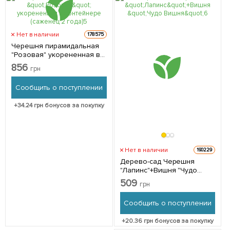
Нет в наличии
178575
Черешня пирамидальная
"Розовая" укорененная в
контейнере (саженец 2
856
грн
года) 1 саженец в упаковке
Сообщить о поступлении
+
34.24
грн бонусов за покупку
Нет в наличии
190229
Дерево-сад Черешня
"Лапинс"+Вишня "Чудо
Вишня" 1 шт в упаковке
509
грн
Сообщить о поступлении
+
20.36
грн бонусов за покупку