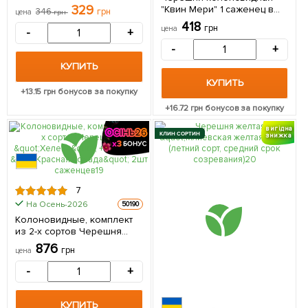
(летний сорт,
329
"Квин Мери" 1 саженец в
346
грн
цена
грн
среднеспелый срок
упаковке
418
созревания) 1 саженец в
грн
цена
-
+
упаковке
-
+
КУПИТЬ
КУПИТЬ
+
13.15
грн бонусов за покупку
+
16.72
грн бонусов за покупку
вигідна
КЛИН СОРТИН
знижка
7
На Осень-2026
50190
Колоновидные, комплект
из 2-х сортов Черешня
"Хелена" + Черешня
876
грн
цена
"Красная помада" 2шт
саженцев
-
+
КУПИТЬ