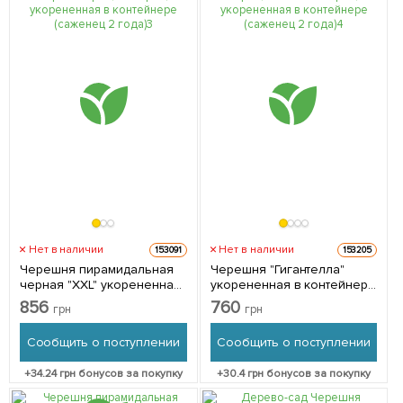
Нет в наличии
Нет в наличии
153091
153205
Черешня пирамидальная
Черешня "Гигантелла"
черная "XXL" укорененная
укорененная в контейнере
в контейнере (саженец 2
(саженец 2 года) 1 саженец
856
760
грн
грн
года) 1 саженец в упаковке
в упаковке
Сообщить о поступлении
Сообщить о поступлении
+
34.24
грн бонусов за покупку
+
30.4
грн бонусов за покупку