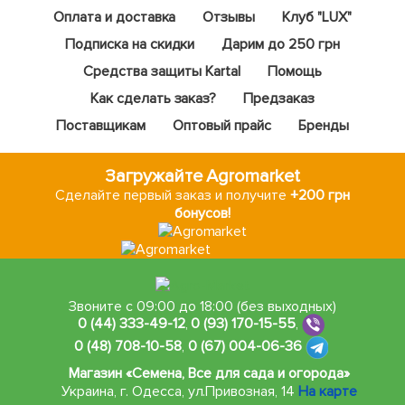
Оплата и доставка
Отзывы
Клуб "LUX"
Подписка на скидки
Дарим до 250 грн
Средства защиты Kartal
Помощь
Как сделать заказ?
Предзаказ
Поставщикам
Оптовый прайс
Бренды
Загружайте Agromarket
Сделайте первый заказ и получите
+200 грн
бонусов!
Звоните с 09:00 до 18:00 (без выходных)
0 (44) 333-49-12
,
0 (93) 170-15-55
,
0 (48) 708-10-58
,
0 (67) 004-06-36
Магазин «Семена, Все для сада и огорода»
Украина, г. Одесса
,
ул.Привозная, 14
На карте