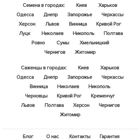
Семена в городах:
Киев
Харьков
Одесса
Днепр
Запорожье
Черкассы
Херсон
Львов
Винница
Кривой Рог
Луцк
Николаев
Никополь
Полтава
Ровно
Сумы
Хмельницкий
Чернигов
Житомир
Саженцы в городах:
Киев
Харьков
Одесса
Днепр
Запорожье
Черкассы
Винница
Николаев
Никополь
Черновцы
Кривой Рог
Кременчуг
Львов
Полтава
Херсон
Чернигов
Житомир
Блог
О нас
Контакты
Гарантия