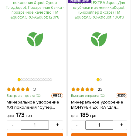
РЕКОМЕНДУЕМ
3
22
Быстрая отправка
Быстрая отправка
61822
47230
Минеральное удобрение
Минеральное удобрение
ХХI поколения "Супер
BIOHYPER EXTRA "Для
Плод" Прозрачная банка -
клубники и земляники"
173
185
грн
грн
цена
цена
прозрачное качество ТМ
(Биохайпер Экстра) ТМ
"AGRO-X" 120г
"AGRO-X" 100г
-
+
-
+