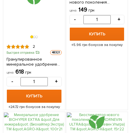
нового поколения
"Нитроаммофоска NPK+"
149
грн
цена
ТМ "AGRO-X" 1000г
-
+
КУПИТЬ
+
5.96
грн бонусов за покупку
2
Быстрая отправка
48321
Гранулированное
минеральное удобрение
BIOGrand "Для гортензий"
618
грн
цена
(БИОГранд) ТМ "AGRO-X" 1кг
-
+
КУПИТЬ
+
24.72
грн бонусов за покупку