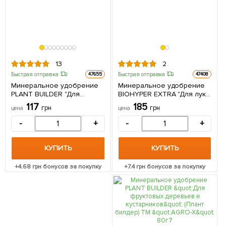
13
2
Быстрая отправка
Быстрая отправка
47655
47408
Минеральное удобрение
Минеральное удобрение
PLANT BUILDER "Для
BIOHYPER EXTRA "Для лука
ягодных кустарников и
и чеснока" (Биохайпер
117
185
грн
грн
цена
цена
деревьев" (Плант билдер)
Экстра) ТМ "AGRO-X" 100г
ТМ "AGRO-X" 80г
-
+
-
+
КУПИТЬ
КУПИТЬ
+
4.68
грн бонусов за покупку
+
7.4
грн бонусов за покупку