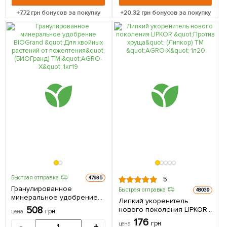
+
7.72
грн бонусов за покупку
+
20.32
грн бонусов за покупку
Быстрая отправка
47935
5
Гранулированное
Быстрая отправка
48039
минеральное удобрение
Липкий укоренитель
BIOGrand "Для хвойных
508
нового поколения LIPKOR
грн
цена
растений от пожелтения"
"Против хруща" (Липкор)
176
(БИОГранд) ТМ "AGRO-X" 1кг
грн
цена
ТМ "AGRO-X" 1л