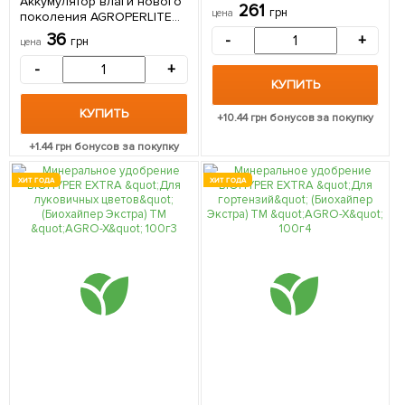
Аккумулятор влаги нового
Лимитированная серия ТМ
261
грн
цена
поколения AGROPERLITE
"AGRO-X" 120г
SUPER PURE "Агроперлит
36
-
+
грн
цена
ультрачистый для
посадочной смеси" ТМ
-
+
"AGRO-X" 1л
КУПИТЬ
КУПИТЬ
+
10.44
грн бонусов за покупку
+
1.44
грн бонусов за покупку
ХИТ ГОДА
ХИТ ГОДА