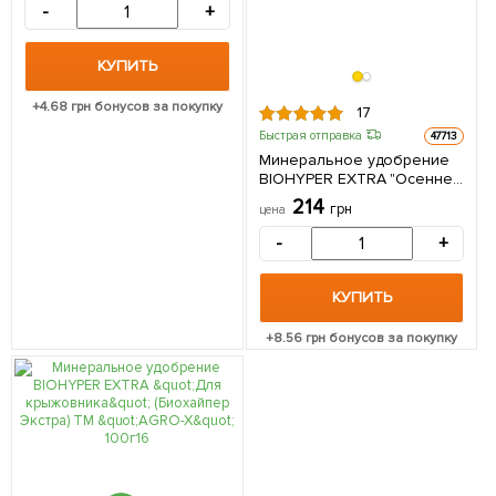
-
+
КУПИТЬ
+
4.68
грн бонусов за покупку
17
Быстрая отправка
47713
Минеральное удобрение
BIOHYPER EXTRA "Осеннее
универсальное"
214
грн
цена
(Биохайпер Экстра) ТМ
"AGRO-X" 100г
-
+
КУПИТЬ
+
8.56
грн бонусов за покупку