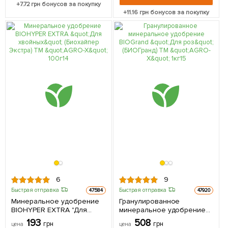
+
7.72
грн бонусов за покупку
+
11.16
грн бонусов за покупку
6
9
Быстрая отправка
Быстрая отправка
47584
47920
Минеральное удобрение
Гранулированное
BIOHYPER EXTRA "Для
минеральное удобрение
хвойных" (Биохайпер
BIOGrand "Для роз"
193
508
грн
грн
цена
цена
Экстра) ТМ "AGRO-X" 100г
(БИОГранд) ТМ "AGRO-X" 1кг