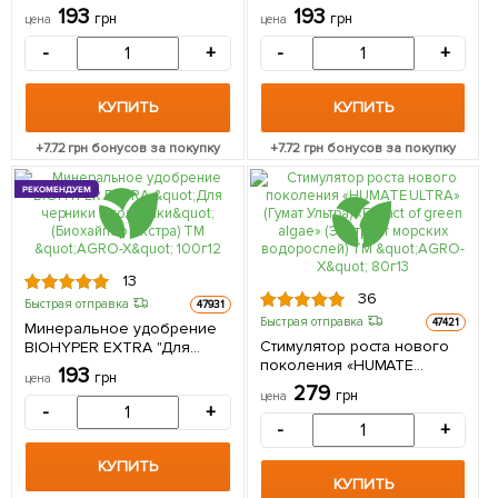
клематисов" (Биохайпер
цитрусовых" (Биохайпер
193
193
грн
грн
цена
цена
Экстра) ТМ "AGRO-X" 100г
Экстра) ТМ "AGRO-X" 100г
-
+
-
+
КУПИТЬ
КУПИТЬ
+
7.72
грн бонусов за покупку
+
7.72
грн бонусов за покупку
РЕКОМЕНДУЕМ
13
36
Быстрая отправка
47931
Быстрая отправка
47421
Минеральное удобрение
Стимулятор роста нового
BIOHYPER EXTRA "Для
поколения «HUMATE
черники и голубики"
193
грн
цена
ULTRA» (Гумат Ультра)
(Биохайпер Экстра) ТМ
279
грн
цена
«Extract of green algae»
"AGRO-X" 100г
-
+
(Экстракт морских
-
+
водорослей) ТМ "AGRO-X"
80г
КУПИТЬ
КУПИТЬ