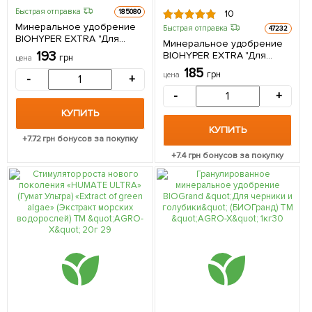
Быстрая отправка
185080
10
Минеральное удобрение
Быстрая отправка
47232
BIOHYPER EXTRA "Для
Минеральное удобрение
граната" (Биохайпер
193
BIOHYPER EXTRA "Для
грн
цена
Экстра) ТМ "AGRO-X" 100г
плодовых и ягодных"
185
грн
цена
-
+
(Биохайпер Экстра) ТМ
"AGRO-X" 100г
-
+
КУПИТЬ
КУПИТЬ
+
7.72
грн бонусов за покупку
+
7.4
грн бонусов за покупку