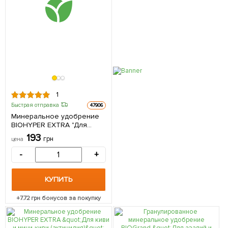
1
Быстрая отправка
47906
Минеральное удобрение
BIOHYPER EXTRA "Для
крыжовника" (Биохайпер
193
грн
цена
Экстра) ТМ "AGRO-X" 100г
-
+
КУПИТЬ
+
7.72
грн бонусов за покупку