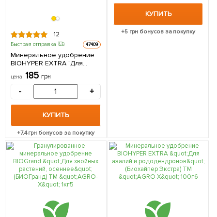
КУПИТЬ
+
5
грн бонусов за покупку
12
Быстрая отправка
47409
Минеральное удобрение
BIOHYPER EXTRA "Для
цветущих" (Биохайпер
185
грн
цена
Экстра) ТМ "AGRO-X" 100г
-
+
КУПИТЬ
+
7.4
грн бонусов за покупку