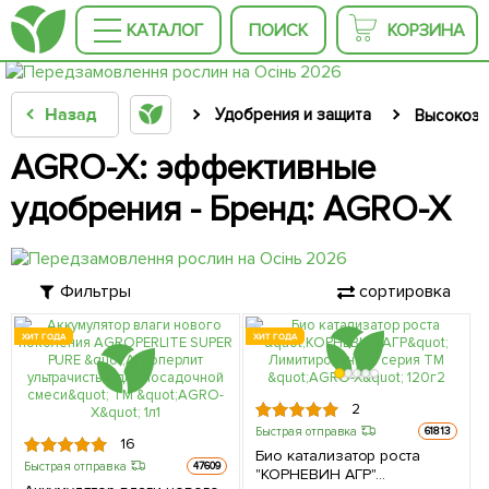
КАТАЛОГ
ПОИСК
КОРЗИНА
Назад
Удобрения и защита
Высокоэф
AGRO-X: эффективные
удобрения - Бренд: AGRO-X
Фильтры
сортировка
ХИТ ГОДА
ХИТ ГОДА
2
Быстрая отправка
61813
16
Био катализатор роста
Быстрая отправка
47609
"КОРНЕВИН АГР"