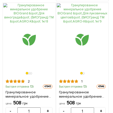
2
1
Быстрая отправка
Быстрая отправка
47945
47946
Гранулированное
Гранулированное
минеральное удобрение
минеральное удобрение
BIOGrand "Для винограда"
BIOGrand "Для луковичных
508
508
грн
грн
цена
цена
(БИОГранд) ТМ "AGRO-X" 1кг
цветов" (БИОГранд) ТМ
"AGRO-X" 1кг
-
+
-
+