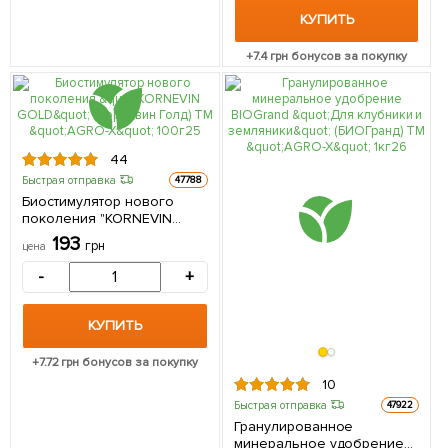
КУПИТЬ
+
7.4
грн бонусов за покупку
44
Быстрая отправка
47788
Биостимулятор нового
поколения "KORNEVIN
GOLD" (Корневин Голд) ТМ
193
грн
цена
"AGRO-X" 100г
-
+
КУПИТЬ
+
7.72
грн бонусов за покупку
10
Быстрая отправка
47922
Гранулированное
минеральное удобрение