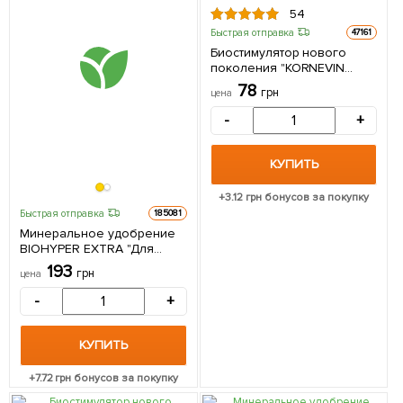
54
Быстрая отправка
47161
Биостимулятор нового
поколения "KORNEVIN
ULTRA" (Корневин Ультра)
78
грн
цена
ТМ "AGRO-X" 15г
-
+
КУПИТЬ
+
3.12
грн бонусов за покупку
Быстрая отправка
185081
Минеральное удобрение
BIOHYPER EXTRA "Для
инжира" (Биохайпер
193
грн
цена
Экстра) ТМ "AGRO-X" 100г
-
+
КУПИТЬ
+
7.72
грн бонусов за покупку