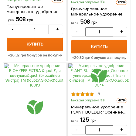
Быстрая отправка
47939
Гранулированное
Гранулированное
минеральное удобрение
минеральное удобрение
BIOGrand "Для садовых
508
BIOGrand "Для хвойных
грн
цена
508
цветов" (БИОГранд) ТМ
грн
цена
растений, универсальное,
"AGRO-X" 1кг
-
+
многокомпонентное"
-
+
(БИОГранд) ТМ "AGRO-X" 1кг
КУПИТЬ
КУПИТЬ
+
20.32
грн бонусов за покупку
+
20.32
грн бонусов за покупку
3
Быстрая отправка
47714
Минеральное удобрение
PLANT BUILDER "Осеннее
универсальное" (Плант
125
грн
цена
билдер) ТМ "AGRO-X" 80г
-
+