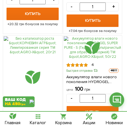
-
+
-
+
КУПИТЬ
КУПИТЬ
+
20.32
грн бонусов за покупку
+
7.04
грн бонусов за покупку
Фейсбук
Телеграм
Вайбер
4
Інстаграм
Быстрая отправка
44811
Онлайн чат
Аккумулятор влаги нового
поколения HYDROGEL
SUPER PURE - S (Гидрогель
100
грн
цена
ультрачистый для
обработки корней) ТМ
-
+
ВАШ КОД
"AGRO-X" 50г
НА 450
грн
КУПИТЬ
Главная
Каталог
Корзина
Акции
Новинки
+
4
грн бонусов за покупку
Быстрая отправка
61814