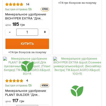
+
7.4
грн бонусов за покупку
14
Быстрая отправка
47410
Минеральное удобрение
BIOHYPER EXTRA "Для
рассады" (Биохайпер
185
грн
цена
Экстра) ТМ "AGRO-X" 100г
-
+
КУПИТЬ
+
7.4
грн бонусов за покупку
4
Быстрая отправка
47654
Минеральное удобрение
PLANT BUILDER "Для
луковичных цветов" (Плант
117
грн
цена
билдер) ТМ "AGRO-X" 80г