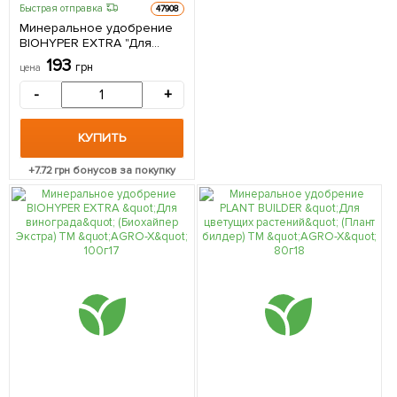
Быстрая отправка
47908
Минеральное удобрение
BIOHYPER EXTRA "Для
малины" (Биохайпер
193
грн
цена
Экстра) ТМ "AGRO-X" 100г
-
+
КУПИТЬ
+
7.72
грн бонусов за покупку