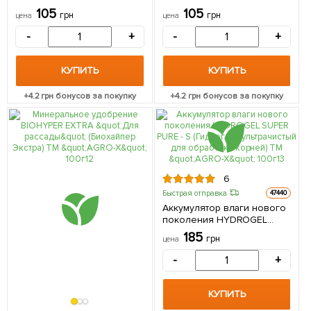
"Антистресс" (Липкор) ТМ
"Многокомпонентный"
105
105
грн
грн
цена
цена
"AGRO-X" 300мл
(Липкор) ТМ "AGRO-X"
300мл
-
+
-
+
КУПИТЬ
КУПИТЬ
+
4.2
грн бонусов за покупку
+
4.2
грн бонусов за покупку
6
Быстрая отправка
47440
Аккумулятор влаги нового
поколения HYDROGEL
SUPER PURE - S (Гидрогель
185
грн
цена
ультрачистый для
обработки корней) ТМ
-
+
"AGRO-X" 100г
КУПИТЬ