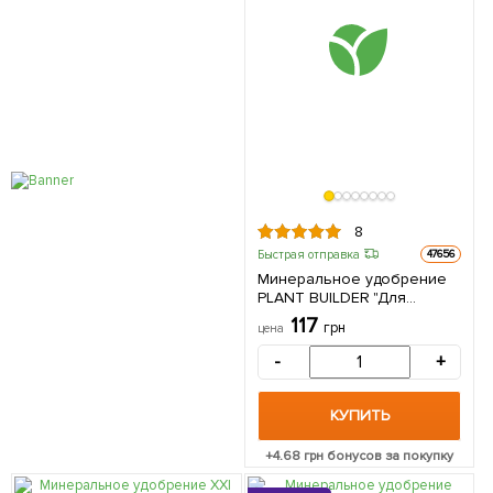
8
Быстрая отправка
47656
Минеральное удобрение
PLANT BUILDER "Для
фруктовых деревьев и
117
грн
цена
кустарников" (Плант
билдер) ТМ "AGRO-X" 80г
-
+
КУПИТЬ
+
4.68
грн бонусов за покупку