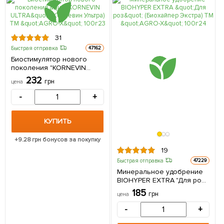
31
Быстрая отправка
47162
Биостимулятор нового
поколения "KORNEVIN
ULTRA" (Корневин Ультра)
232
грн
цена
ТМ "AGRO-X" 100г
-
+
КУПИТЬ
+
9.28
грн бонусов за покупку
19
Быстрая отправка
47229
Минеральное удобрение
BIOHYPER EXTRA "Для роз"
(Биохайпер Экстра) ТМ
185
грн
цена
"AGRO-X" 100г
-
+