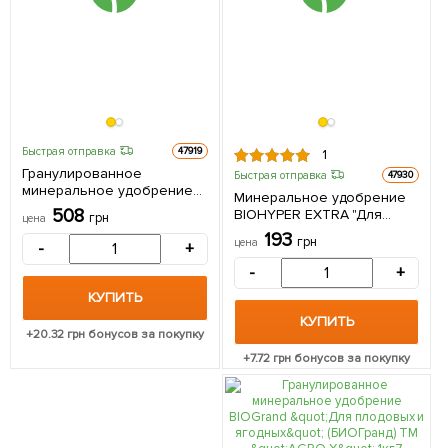
Быстрая отправка
47919
1
Гранулированное
Быстрая отправка
47930
минеральное удобрение
Минеральное удобрение
BIOGrand "Для хвойных
508
BIOHYPER EXTRA "Для
грн
цена
растений, осеннее"
азалий и рододендронов"
193
(БИОГранд) ТМ "AGRO-X" 1кг
грн
цена
-
+
(Биохайпер Экстра) ТМ
"AGRO-X" 100г
-
+
КУПИТЬ
КУПИТЬ
+
20.32
грн бонусов за покупку
+
7.72
грн бонусов за покупку