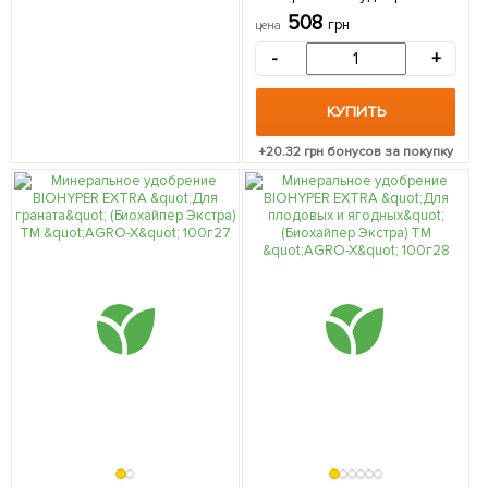
BIOGrand "Для клубники и
508
грн
цена
земляники" (БИОГранд) ТМ
"AGRO-X" 1кг
-
+
КУПИТЬ
+
20.32
грн бонусов за покупку