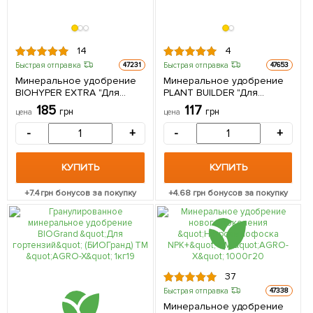
14
4
Быстрая отправка
Быстрая отправка
47231
47653
Минеральное удобрение
Минеральное удобрение
BIOHYPER EXTRA "Для
PLANT BUILDER "Для
винограда" (Биохайпер
цветущих растений" (Плант
185
117
грн
грн
цена
цена
Экстра) ТМ "AGRO-X" 100г
билдер) ТМ "AGRO-X" 80г
-
+
-
+
КУПИТЬ
КУПИТЬ
+
7.4
грн бонусов за покупку
+
4.68
грн бонусов за покупку
37
Быстрая отправка
47338
Минеральное удобрение