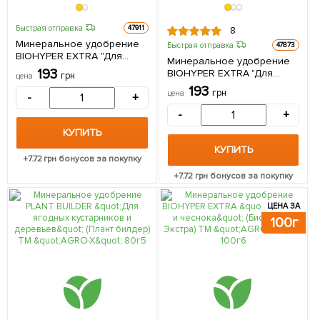
Быстрая отправка
47911
8
Минеральное удобрение
Быстрая отправка
47873
BIOHYPER EXTRA "Для
Минеральное удобрение
луковичных цветов"
193
BIOHYPER EXTRA "Для
грн
цена
(Биохайпер Экстра) ТМ
гортензий" (Биохайпер
193
"AGRO-X" 100г
грн
цена
-
+
Экстра) ТМ "AGRO-X" 100г
-
+
КУПИТЬ
КУПИТЬ
+
7.72
грн бонусов за покупку
+
7.72
грн бонусов за покупку
ЦЕНА ЗА
100г