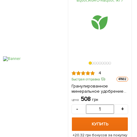
4
Быстрая отправка
47932
Гранулированное
минеральное удобрение
BIOGrand "Для плодовых и
508
грн
цена
ягодных" (БИОГранд) ТМ
"AGRO-X" 1кг
-
+
КУПИТЬ
+
20.32
грн бонусов за покупку