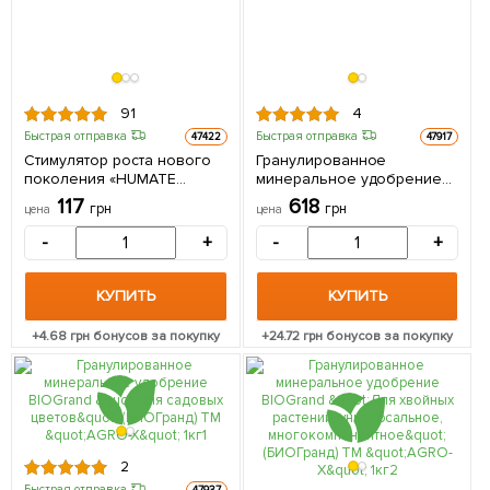
91
4
Быстрая отправка
Быстрая отправка
47422
47917
Стимулятор роста нового
Гранулированное
поколения «HUMATE
минеральное удобрение
ULTRA» (Гумат Ультра)
BIOGrand "Для черники и
117
618
грн
грн
цена
цена
«Extract of green algae»
голубики" (БИОГранд) ТМ
(Экстракт морских
"AGRO-X" 1кг
-
+
-
+
водорослей) ТМ "AGRO-X"
20г
КУПИТЬ
КУПИТЬ
+
4.68
грн бонусов за покупку
+
24.72
грн бонусов за покупку
2
Быстрая отправка
47937