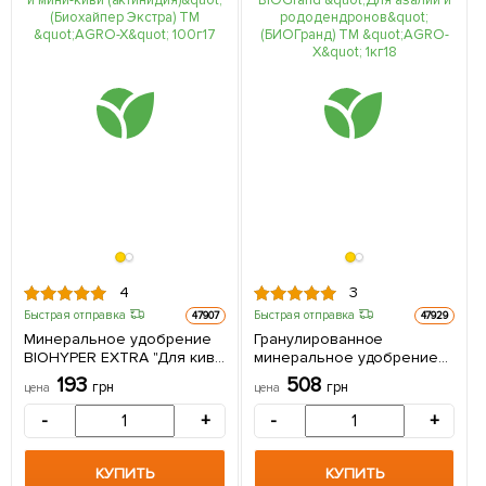
4
3
Быстрая отправка
Быстрая отправка
47907
47929
Минеральное удобрение
Гранулированное
BIOHYPER EXTRA "Для киви
минеральное удобрение
и мини-киви (актинидия)"
BIOGrand "Для азалий и
193
508
грн
грн
цена
цена
(Биохайпер Экстра) ТМ
рододендронов"
"AGRO-X" 100г
(БИОГранд) ТМ "AGRO-X" 1кг
-
+
-
+
КУПИТЬ
КУПИТЬ