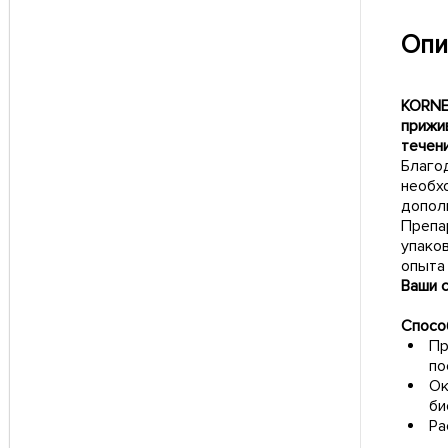
Опи
KORNE
прижи
течен
Благо
необх
допол
Препа
упако
опыта
Ваши 
Спосо
Пр
по
Ок
би
Ра