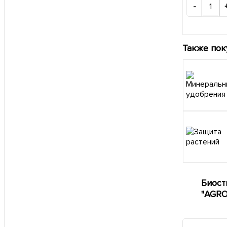
-
Также пок
Биост
"AGRO