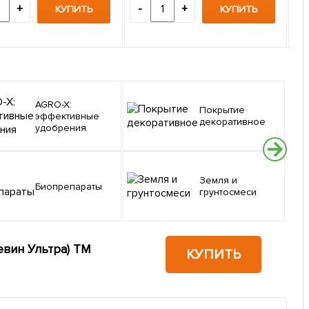
3
+
-
+
КУПИТЬ
КУПИТЬ
-
AGRO-X:
Покрытие
эффективные
декоративное
удобрения
Земля и
Биопрепараты
грунтосмеси
евин Ультра) ТМ
КУПИТЬ