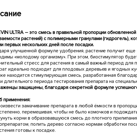
сание
VIN ULTRA – это смесь в правильной пропорции обновленно
ваемости растений) с полимерными гранулами (гидрогель), к
ии первых нескольких дней после посадки.
даря улучшенной формуле удобрения, растение получит еще 
одимы «молодому организму». При этом, биостимулятор будет
нительный стресс для растения в самый важный период для 
рат идеально подходит для плодовых деревьев и ягодных кус
вке находится стимулирующая смесь, разработанная благода
 и длительного периода тестирования препарата на специаль
саженцы защищены, благодаря секретной формуле успешного
б применения:
оизвести замачивание препарата в любой ёмкости в пропорци
степенно, перемешивая, чтобы не было комочков и подождать
унуть корни в образовавшуюся смесь до плотного прилипани
опрепаратом, полить дерево согласно нормам обработки пос
стения готовы к посадке.