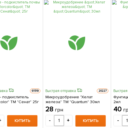
равка
Быстрая отправка
Быстрая
61519
20227
- подкислитель
Микроудобрение "Хелат
Фунгици
color" ТМ "Сенат" 25г
железа" ТМ "Quantum" 30мл
2мл
28
40
грн
г
+
-
+
-
КУПИТЬ
КУПИТЬ