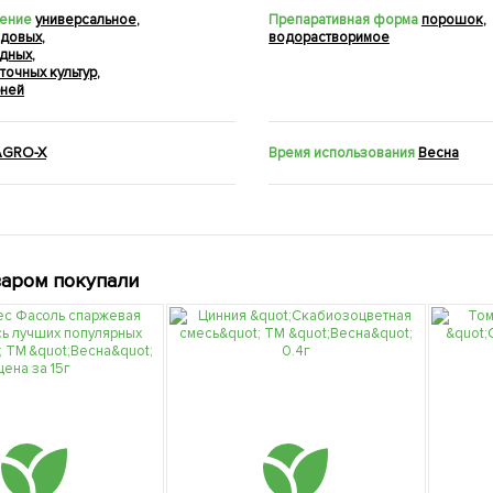
ение
универсальное
,
Препаративная форма
порошок
,
одовых
,
водорастворимое
одных
,
точных культур
,
рней
AGRO-X
Время использования
Весна
варом покупали