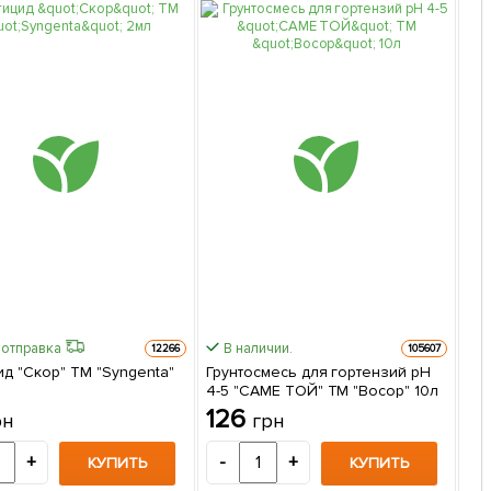
 отправка
В наличии.
Быс
12266
105607
д "Скор" ТМ "Syngenta"
Грунтосмесь для гортензий pH
Сти
4-5 "САМЕ ТОЙ" ТМ "Восор" 10л
ко
126
1
рн
грн
+
-
+
-
КУПИТЬ
КУПИТЬ