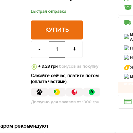
Быстрая отправка
КУПИТЬ
М
А
-
+
П
Н
+ 9.28 грн
бонусов за покупку
У
Сажайте сейчас, платите потом
M
(оплата частями):
Доступно для заказов от 1000 грн.
варом рекомендуют