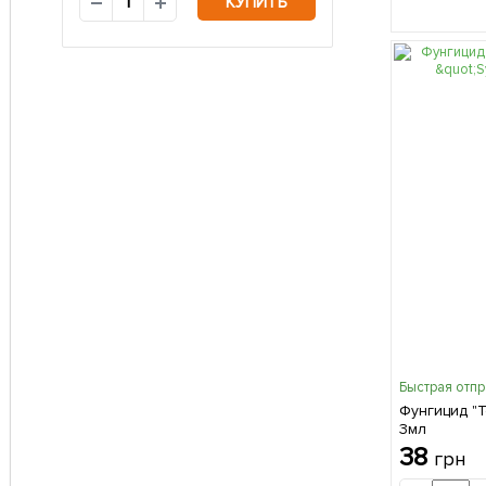
КУПИТЬ
Быстрая отп
Фунгицид "Т
3мл
38
грн