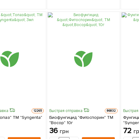
равка
Быстрая отправка
Быстрая
12265
86832
опаз" ТМ "Syngenta"
Биофунгицид "Фитоспорин" ТМ
Фунгиц
"Восор" 10г
"Syngen
36
72
грн
г