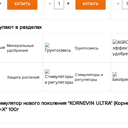
+
-
+
-
КУПИТЬ
КУПИТЬ
упают в разделах
Минеральные
Грунтосмесь
удобрения
Стимуляторы и
Защита растений
регуляторы
имулятор нового поколения "KORNEVIN ULTRA" (Корн
-X" 100г