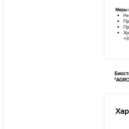
Меры 
Ре
Пр
Пр
Хр
+3
Биост
"AGRO
Хар