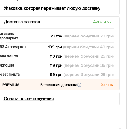
Упаковка, которая переживает любую доставку
Доставка заказов
Детальнее
→
агазины
29 грн
(вернем
бонусами
20
грн)
громаркет
109 грн
(вернем
бонусами
40
грн)
ВЗ Агромаркет
119 грн
(вернем
бонусами
25
грн)
ова пошта
119 грн
(вернем
бонусами
35
грн)
крпошта
99 грн
(вернем
бонусами
25
грн)
eest пошта
PREMIUM
Бесплатная доставка
Узнать
Оплата после получения