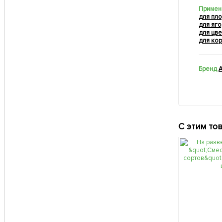
Примен
для пл
для яг
для цве
для ко
Бренд
С этим то