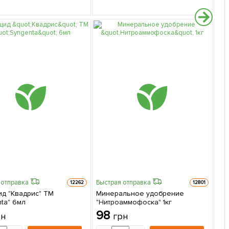
 отправка
Быстрая отправка
12262
12801
ид "Квадрис" ТМ
Минеральное удобрение
Быс
ta" 6мл
"Нитроаммофоска" 1кг
Ми
98
рн
грн
"Х
"К