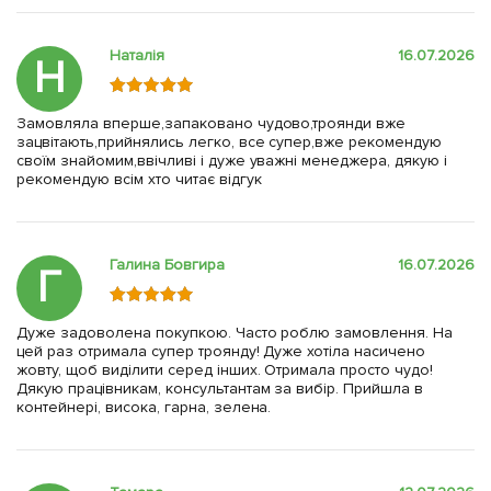
Наталія
16.07.2026
Н
Замовляла вперше,запаковано чудово,троянди вже
зацвітають,прийнялись легко, все супер,вже рекомендую
своїм знайомим,ввічливі і дуже уважні менеджера, дякую і
рекомендую всім хто читає відгук
Галина Бовгира
16.07.2026
Г
Дуже задоволена покупкою. Часто роблю замовлення. На
цей раз отримала супер троянду! Дуже хотіла насичено
жовту, щоб виділити серед інших. Отримала просто чудо!
Дякую працівникам, консультантам за вибір. Прийшла в
контейнері, висока, гарна, зелена.