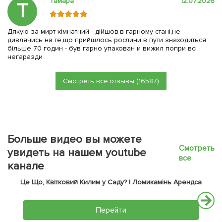
Тамара
12.07.2026
Т
Дякую за мирт кімнатний - дійшов в гарному стані,не
дивлячись на те,що прийшлось рослини в пути знаходиться
більше 70 годин - був гарно упакован и вижил попри всі
негаразди
Смотреть все отзывы (16587)
Больше видео вы можете
Смотреть
увидеть на нашем youtube
все
канале
Це Що, Квітковий Килим у Саду? | Ломикамінь Арендса
Перейти