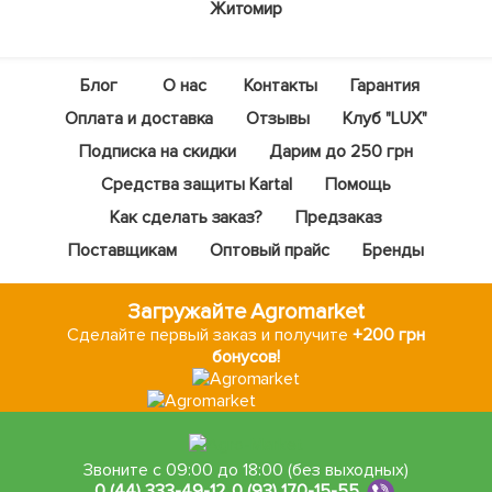
Житомир
Блог
О нас
Контакты
Гарантия
Оплата и доставка
Отзывы
Клуб "LUX"
Подписка на скидки
Дарим до 250 грн
Средства защиты Kartal
Помощь
Как сделать заказ?
Предзаказ
Поставщикам
Оптовый прайс
Бренды
Загружайте Agromarket
Сделайте первый заказ и получите
+200 грн
бонусов!
Звоните с 09:00 до 18:00 (без выходных)
0 (44) 333-49-12
,
0 (93) 170-15-55
,