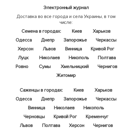
Электронный журнал
Доставка во все города и села Украины, в том
числе:
Семена в городах:
Киев
Харьков
Одесса
Днепр
Запорожье
Черкассы
Херсон
Львов
Винница
Кривой Рог
Луцк
Николаев
Никополь
Полтава
Ровно
Сумы
Хмельницкий
Чернигов
Житомир
Саженцы в городах:
Киев
Харьков
Одесса
Днепр
Запорожье
Черкассы
Винница
Николаев
Никополь
Черновцы
Кривой Рог
Кременчуг
Львов
Полтава
Херсон
Чернигов