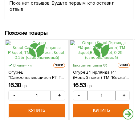
Пока нет отзывов. Будьте первым, кто оставит
отзыв
Похожие товары
В наличии.
Быстрая отправка
18831
23618
Огурец
Огурец "Гирлянда F1"
"Самоопыляющиеся F1" ТМ
(Новый пакет) ТМ "Весна"
"Весна" 0.25г
0.25г (самоопыляемый)
16.38
16.53
грн
грн
(самоопыляемый)
-
+
-
+
КУПИТЬ
КУПИТЬ