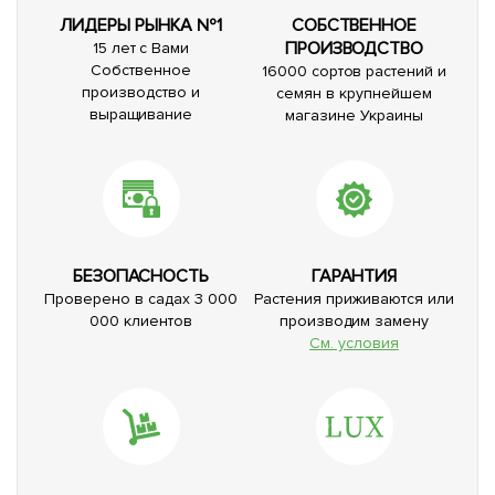
ЛИДЕРЫ РЫНКА №1
СОБСТВЕННОЕ
ПРОИЗВОДСТВО
15 лет с Вами
Собственное
16000 сортов растений и
производство и
семян в крупнейшем
выращивание
магазине Украины
БЕЗОПАСНОСТЬ
ГАРАНТИЯ
Проверено в садах 3 000
Растения приживаются или
000 клиентов
производим замену
См. условия