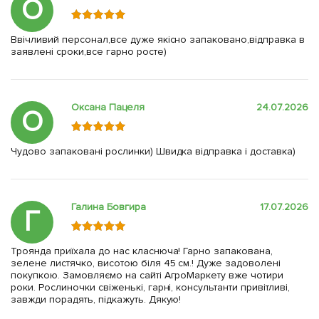
О
Ввічливий персонал,все дуже якісно запаковано,відправка в
заявлені сроки,все гарно росте)
Оксана Пацеля
24.07.2026
О
Чудово запаковані рослинки) Швидка відправка і доставка)
Галина Бовгира
17.07.2026
Г
Троянда приїхала до нас класнюча! Гарно запакована,
зелене листячко, висотою біля 45 см.! Дуже задоволені
покупкою. Замовляємо на сайті АгроМаркету вже чотири
роки. Рослиночки свіженькі, гарні, консультанти привітливі,
завжди порадять, підкажуть. Дякую!