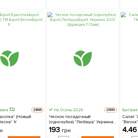
равка
На Осень-2026
Быстрая
21895
25551
асотка" (Новый
Чеснок посадочный
Салат "
Весна" 1г
(однозубка) "Любаша" Украина
"Весна"
200г (фракция 7-12мм)
193
4.4
н
грн