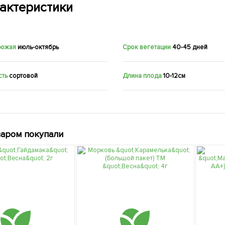
актеристики
рожая
июль-октябрь
Срок вегетации
40-45 дней
сть
сортовой
Длина плода
10-12см
варом покупали