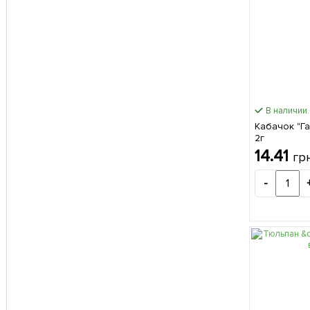
В наличии.
Кабачок "Г
2г
14.41
гр
-