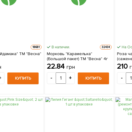
В наличии.
На О
18681
32434
айдамака" ТМ "Весна"
Морковь "Карамелька"
Роза ч
(Большой пакет) ТМ "Весна" 4г
(сажен
сорт NE
22.84
210
н
грн
+
-
+
-
КУПИТЬ
КУПИТЬ