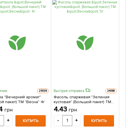
ичии.
Быстрая отправка
Быс
25039
24098
ла "Вечерний аромат"
Фасоль спаржевая "Зеленая
Ста
й пакет) ТМ "Весна" 4г
кустовая" (Большой пакет) ТМ
See
"Весна" 5г
84
4.43
2
грн
грн
+
-
+
-
КУПИТЬ
КУПИТЬ