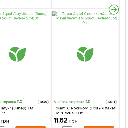
 отправка
Быстрая отправка
20600
23614
Латук" (Зипер) ТМ
Томат "С носиком" (Новый пакет)
 3г
ТМ "Весна" 0.1г
Кап
6
11.62
грн
грн