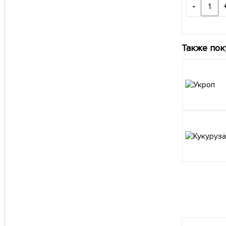
-
Также пок