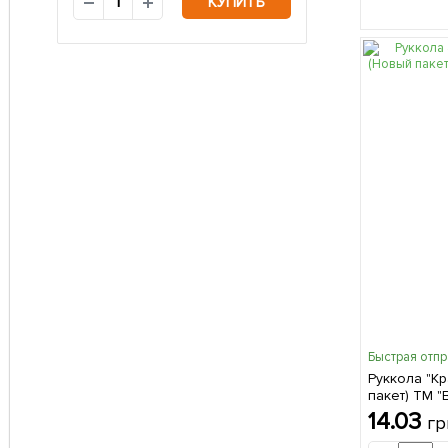
КУПИТЬ
Быстрая отп
Руккола "Кр
пакет) ТМ "
14.03
гр