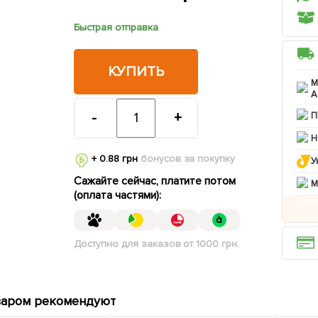
Быстрая отправка
КУПИТЬ
М
А
-
+
П
Н
+ 0.88 грн
бонусов за покупку
У
Сажайте сейчас, платите потом
M
(оплата частями):
Доступно для заказов от 1000 грн.
варом рекомендуют