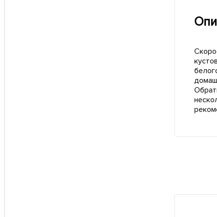
Опи
Скоро
кусто
белого
домаш
Обрат
неско
реком