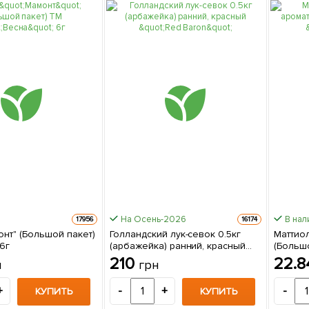
На Осень-2026
В нал
17956
16174
онт" (Большой пакет)
Голландский лук-севок 0.5кг
Маттио
6г
(арбажейка) ранний, красный
(Большо
"Red Baron"
210
22.
н
грн
+
-
+
-
КУПИТЬ
КУПИТЬ