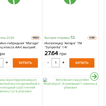
сень-2026
Быстрая отправка
Быс
45920
12581
айно-гибридная "Магади"
Инсектицид "Актара" ТМ
Ми
ец класса АА+) высший
"Syngenta" 1.4г
"Х
W 1 шт в упаковке
"К
27.64
3
грн
грн
+
-
+
-
КУПИТЬ
КУПИТЬ