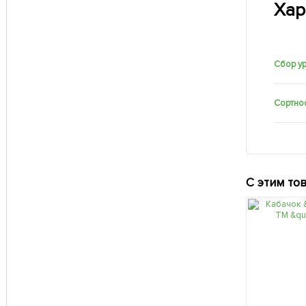
Хар
Сбор у
Сортно
С этим то