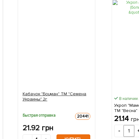
Кабачок "Боцман" ТМ "Семена
В наличии.
Украины" 2г
Укроп "Мам
ТМ "Весна" 
Быстрая отправка
20441
21.14
гр
21.92
грн
-