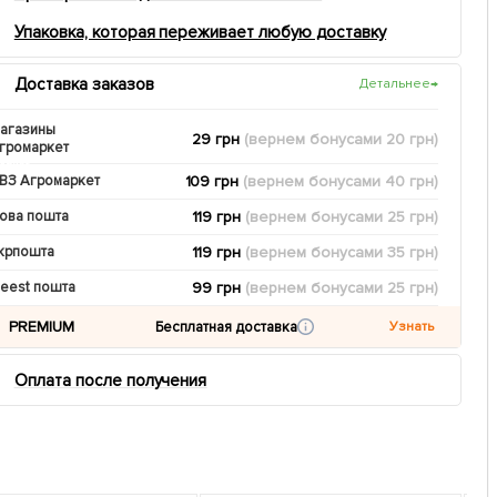
Упаковка, которая переживает любую доставку
Доставка заказов
Детальнее
→
агазины
29 грн
(вернем
бонусами
20
грн)
громаркет
109 грн
(вернем
бонусами
40
грн)
ВЗ Агромаркет
119 грн
(вернем
бонусами
25
грн)
ова пошта
119 грн
(вернем
бонусами
35
грн)
крпошта
99 грн
(вернем
бонусами
25
грн)
eest пошта
PREMIUM
Бесплатная доставка
Узнать
Оплата после получения