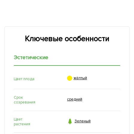
Ключевые особенности
Эстетические

жёлтый
Цвет плода
Срок
средний
созревания
Цвет

Зеленый
растения