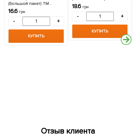
(Большой пакет) ТМ
"Весна" 4г
18.6
грн
"Весна" 4г
16.6
грн
-
+
-
+
КУПИТЬ
КУПИТЬ
Отзыв клиента