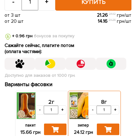
-
+
КУПИТЬ
от 3 шт
21.26
24.12
грн/шт
от 20 шт
14.16
21.26
грн/шт
+ 0.96 грн
бонусов за покупку
Сажайте сейчас, платите потом
(оплата частями):
Доступно для заказов от 1000 грн.
Варианты фасовки
2г
8г
-
+
-
+
пакет
зипер
15.66 грн
24.12 грн