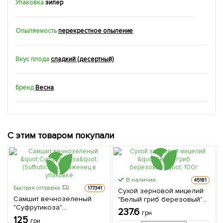
Упаковка
зипер
Опыляемость
перекрестное опыление
Вкус плода
сладкий (десертный)
Бренд
Весна
С этим товаром покупали
В наличии.
45181
Быстрая отправка
177341
Сухой зерновой мицелий
Самшит вечнозеленый
"Белый гриб березовый"
"Суфрутикоза"
100г
237.6
грн
(Suffruticosa) 1 саженец в
125
грн