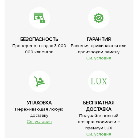
БЕЗОПАСНОСТЬ
ГАРАНТИЯ
Проверено в садах 3 000
Растения приживаются или
000 клиентов
производим замену
См. условия
УПАКОВКА
БЕСПЛАТНАЯ
ДОСТАВКА
Переживающая любую
доставку
Получайте полный
См. условия
возврат стоимости с
премиум LUX
См. условия