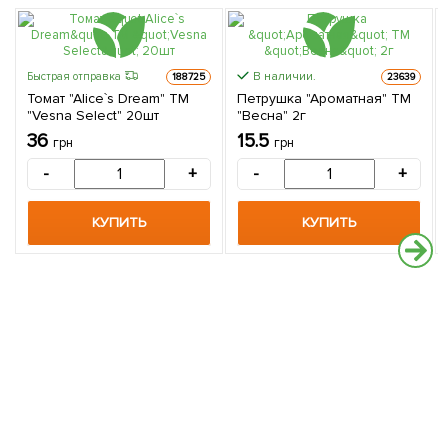
В наличии.
Быстрая отправка
188725
23639
Томат "Alice`s Dream" ТМ
Петрушка "Ароматная" ТМ
"Vesna Select" 20шт
"Весна" 2г
36
15.5
грн
грн
-
+
-
+
КУПИТЬ
КУПИТЬ