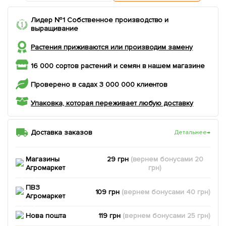
Лидер №1 Собственное производство и
выращивание
Растения приживаются или производим замену
16 000 сортов растений и семян в нашем магазине
Проверено в садах 3 000 000 клиентов
Упаковка, которая переживает любую доставку
Доставка заказов
Детальнее
→
Магазины
29 грн
(вернем
бонусами
20
Агромаркет
грн)
ПВЗ
109 грн
(вернем
бонусами
40
грн)
Агромаркет
Нова пошта
119 грн
(вернем
бонусами
25
грн)