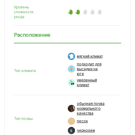
Уровень
сложности
ухода
Расположение
мягкий климат
подходит для
высадки на
Тип климата
юге
умеренный
климат
обычная почва
нормального
качества
Тип почвы
песок
чернозем