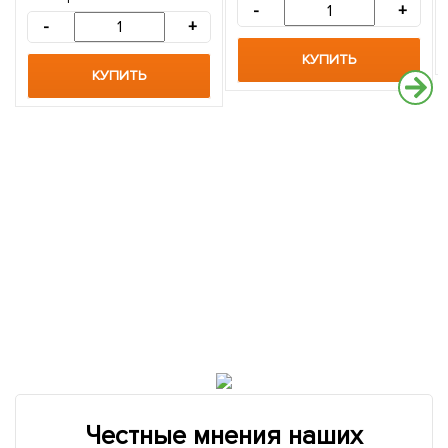
упаковке
-
+
-
+
КУПИТЬ
КУПИТЬ
Честные мнения наших