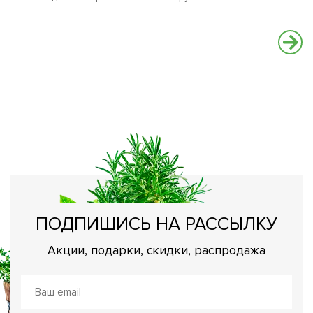
К
с
Н
о
ПОДПИШИСЬ НА РАССЫЛКУ
Акции, подарки, скидки, распродажа