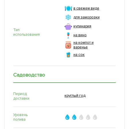
в свежем виде
для заморозки
кулинария
Тип
использования
на вино
на компот и
варенье
на сок
Садоводство
Период
круглый год
доставки
Уровень
полива