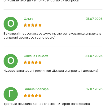
описание иногда не полное, остаются вопросы
Ольга
25.07.2026
О
Ввічливий персонал,все дуже якісно запаковано,відправка в
заявлені сроки,все гарно росте)
Оксана Пацеля
24.07.2026
О
Чудово запаковані рослинки) Швидка відправка і доставка)
Галина Бовгира
17.07.2026
Г
Троянда приїхала до нас класнюча! Гарно запакована,