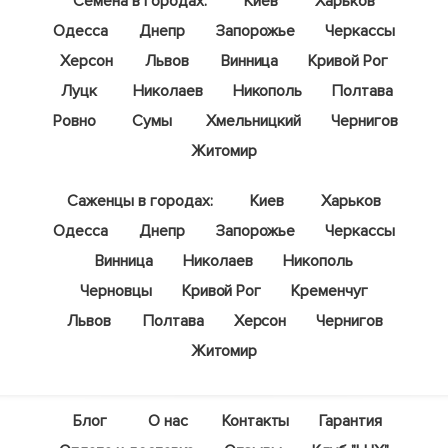
Семена в городах:
Киев
Харьков
Одесса
Днепр
Запорожье
Черкассы
Херсон
Львов
Винница
Кривой Рог
Луцк
Николаев
Никополь
Полтава
Ровно
Сумы
Хмельницкий
Чернигов
Житомир
Саженцы в городах:
Киев
Харьков
Одесса
Днепр
Запорожье
Черкассы
Винница
Николаев
Никополь
Черновцы
Кривой Рог
Кременчуг
Львов
Полтава
Херсон
Чернигов
Житомир
Блог
О нас
Контакты
Гарантия