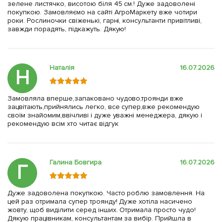
зелене листячко, висотою біля 45 см.! Дуже задоволені
покупкою. Замовляємо на сайті АгроМаркету вже чотири
роки. Рослиночки свіженькі, гарні, консультанти привітливі,
завжди порадять, підкажуть. Дякую!
Наталія
16.07.2026
Н
Замовляла вперше,запаковано чудово,троянди вже
зацвітають,прийнялись легко, все супер,вже рекомендую
своїм знайомим,ввічливі і дуже уважні менеджера, дякую і
рекомендую всім хто читає відгук
Галина Бовгира
16.07.2026
Г
Дуже задоволена покупкою. Часто роблю замовлення. На
цей раз отримала супер троянду! Дуже хотіла насичено
жовту, щоб виділити серед інших. Отримала просто чудо!
Дякую працівникам, консультантам за вибір. Прийшла в