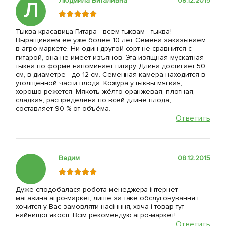
Людмила Виталивна
08.12.2015
Л
Тыква-красавица Гитара - всем тыквам - тыква!
Выращиваем её уже более 10 лет. Семена заказываем
в агро-маркете. Ни один другой сорт не сравнится с
гитарой, она не имеет изъянов. Эта изящная мускатная
тыква по форме напоминает гитару. Длина достигает 50
см, в диаметре - до 12 см. Семенная камера находится в
утолщённой части плода. Кожура у тыквы мягкая,
хорошо режется. Мякоть жёлто-оранжевая, плотная,
сладкая, распределена по всей длине плода,
составляет 90 % от объёма.
Ответить
Вадим
08.12.2015
Дуже сподобалася робота менеджера інтернет
магазина агро-маркет, лише за таке обслуговування і
хочится у Вас замовляти насінння, хоча і товар тут
найвищої якості. Всім рекомендую агро-маркет!
Ответить