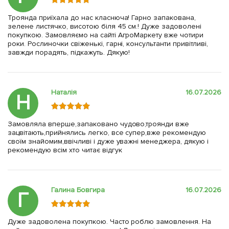
Троянда приїхала до нас класнюча! Гарно запакована,
зелене листячко, висотою біля 45 см.! Дуже задоволені
покупкою. Замовляємо на сайті АгроМаркету вже чотири
роки. Рослиночки свіженькі, гарні, консультанти привітливі,
завжди порадять, підкажуть. Дякую!
Наталія
16.07.2026
Н
Замовляла вперше,запаковано чудово,троянди вже
зацвітають,прийнялись легко, все супер,вже рекомендую
своїм знайомим,ввічливі і дуже уважні менеджера, дякую і
рекомендую всім хто читає відгук
Галина Бовгира
16.07.2026
Г
Дуже задоволена покупкою. Часто роблю замовлення. На