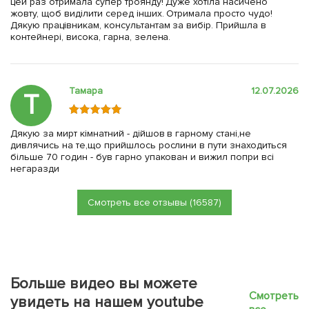
цей раз отримала супер троянду! Дуже хотіла насичено
жовту, щоб виділити серед інших. Отримала просто чудо!
Дякую працівникам, консультантам за вибір. Прийшла в
контейнері, висока, гарна, зелена.
Тамара
12.07.2026
Т
Дякую за мирт кімнатний - дійшов в гарному стані,не
дивлячись на те,що прийшлось рослини в пути знаходиться
більше 70 годин - був гарно упакован и вижил попри всі
негаразди
Смотреть все отзывы (16587)
Больше видео вы можете
Смотреть
увидеть на нашем youtube