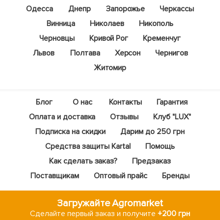
Одесса
Днепр
Запорожье
Черкассы
Винница
Николаев
Никополь
Черновцы
Кривой Рог
Кременчуг
Львов
Полтава
Херсон
Чернигов
Житомир
Блог
О нас
Контакты
Гарантия
Оплата и доставка
Отзывы
Клуб "LUX"
Подписка на скидки
Дарим до 250 грн
Средства защиты Kartal
Помощь
Как сделать заказ?
Предзаказ
Поставщикам
Оптовый прайс
Бренды
Загружайте Agromarket
Сделайте первый заказ и получите
+200 грн