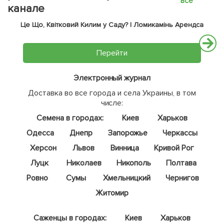
все
канале
Це Що, Квітковий Килим у Саду? | Ломикамінь Арендса
Перейти
Электронный журнал
Доставка во все города и села Украины, в том
числе:
Семена в городах:
Киев
Харьков
Одесса
Днепр
Запорожье
Черкассы
Херсон
Львов
Винница
Кривой Рог
Луцк
Николаев
Никополь
Полтава
Ровно
Сумы
Хмельницкий
Чернигов
Житомир
Саженцы в городах:
Киев
Харьков