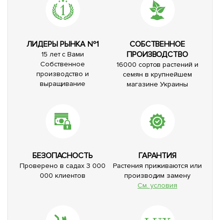
ЛИДЕРЫ РЫНКА №1
СОБСТВЕННОЕ
ПРОИЗВОДСТВО
15 лет с Вами
Собственное
16000 сортов растений и
производство и
семян в крупнейшем
выращивание
магазине Украины
БЕЗОПАСНОСТЬ
ГАРАНТИЯ
Проверено в садах 3 000
Растения приживаются или
000 клиентов
производим замену
См. условия