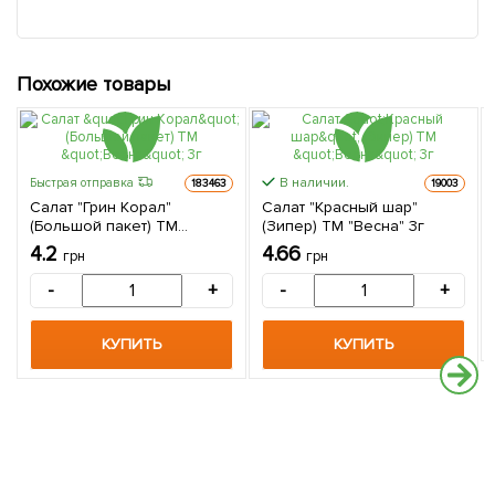
Похожие товары
В наличии.
Быстрая отправка
183463
19003
Салат "Грин Корал"
Салат "Красный шар"
(Большой пакет) ТМ
(Зипер) ТМ "Весна" 3г
"Весна" 3г
4.2
4.66
грн
грн
-
+
-
+
КУПИТЬ
КУПИТЬ