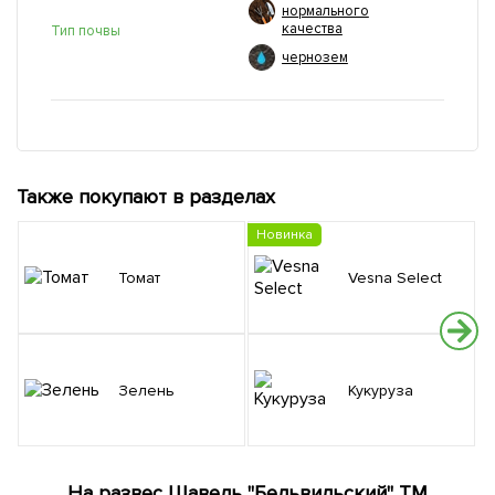
нормального
качества
Тип почвы
чернозем
Также покупают в разделах
Новинка
Томат
Vesna Select
Зелень
Кукуруза
На развес Щавель "Бельвильский" ТМ