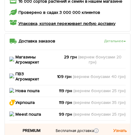
16 000 сортов растений и семян в нашем магазине
Проверено в садах 3 000 000 клиентов
Упаковка, которая переживает любую доставку
Доставка заказов
Детальнее
→
Магазины
29 грн
(вернем
бонусами
20
Агромаркет
грн)
ПВЗ
109 грн
(вернем
бонусами
40
грн)
Агромаркет
Нова пошта
119 грн
(вернем
бонусами
25
грн)
Укрпошта
119 грн
(вернем
бонусами
35
грн)
Meest пошта
99 грн
(вернем
бонусами
25
грн)
PREMIUM
Узнать
Бесплатная доставка