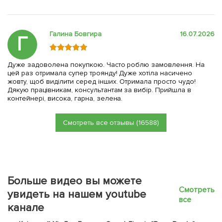
Галина Бовгира
16.07.2026
Г
Дуже задоволена покупкою. Часто роблю замовлення. На
цей раз отримала супер троянду! Дуже хотіла насичено
жовту, щоб виділити серед інших. Отримала просто чудо!
Дякую працівникам, консультантам за вибір. Прийшла в
контейнері, висока, гарна, зелена.
Смотреть все отзывы (16588)
Больше видео вы можете
Смотреть
увидеть на нашем youtube
все
канале