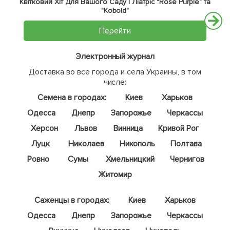
Квітковий Хіт Для Вашого Саду | Ліатріс "Rose Purple" та
"Kobold"
Перейти
Электронный журнал
Доставка во все города и села Украины, в том
числе:
Семена в городах:
Киев
Харьков
Одесса
Днепр
Запорожье
Черкассы
Херсон
Львов
Винница
Кривой Рог
Луцк
Николаев
Никополь
Полтава
Ровно
Сумы
Хмельницкий
Чернигов
Житомир
Саженцы в городах:
Киев
Харьков
Одесса
Днепр
Запорожье
Черкассы