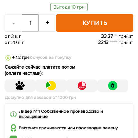
Выгода 10 грн
-
+
КУПИТЬ
от 3 шт
33.27
40
грн/шт
от 20 шт
22.13
33.27
грн/шт
+ 1.2 грн
бонусов за покупку
Сажайте сейчас, платите потом
(оплата частями):
Доступно для заказов от 1000 грн.
Лидер №1 Собственное производство и
выращивание
Растения приживаются или производим замену