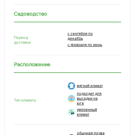
Садоводство
с сентября по
Период
декабрь
доставки
с февраля по июнь
Расположение
мягкий климат
подходит для
высадки на
Тип климата
юге
умеренный
климат
обычная почва