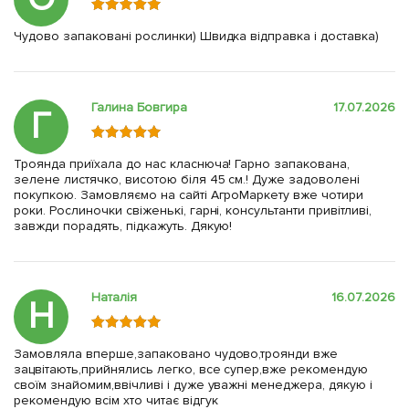
Чудово запаковані рослинки) Швидка відправка і доставка)
Галина Бовгира
17.07.2026
Г
Троянда приїхала до нас класнюча! Гарно запакована,
зелене листячко, висотою біля 45 см.! Дуже задоволені
покупкою. Замовляємо на сайті АгроМаркету вже чотири
роки. Рослиночки свіженькі, гарні, консультанти привітливі,
завжди порадять, підкажуть. Дякую!
Наталія
16.07.2026
Н
Замовляла вперше,запаковано чудово,троянди вже
зацвітають,прийнялись легко, все супер,вже рекомендую
своїм знайомим,ввічливі і дуже уважні менеджера, дякую і
рекомендую всім хто читає відгук