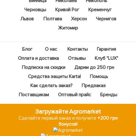
Винница
Николаев
Никополь
Черновцы
Кривой Рог
Кременчуг
Львов
Полтава
Херсон
Чернигов
Житомир
Блог
О нас
Контакты
Гарантия
Оплата и доставка
Отзывы
Клуб "LUX"
Подписка на скидки
Дарим до 250 грн
Средства защиты Kartal
Помощь
Как сделать заказ?
Предзаказ
Поставщикам
Оптовый прайс
Бренды
Загружайте Agromarket
Сделайте первый заказ и получите
+200 грн
бонусов!