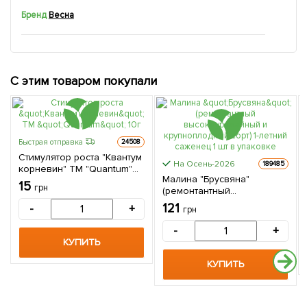
Бренд
Весна
С этим товаром покупали
Быстрая отправка
24508
Стимулятор роста "Квантум
На Осень-2026
189485
корневин" ТМ "Quantum"
Малина "Брусвяна"
10г
15
грн
(ремонтантный
высокоурожайный и
121
-
+
грн
крупноплодный сорт) 1-
летний саженец 1 шт в
-
+
упаковке
КУПИТЬ
КУПИТЬ