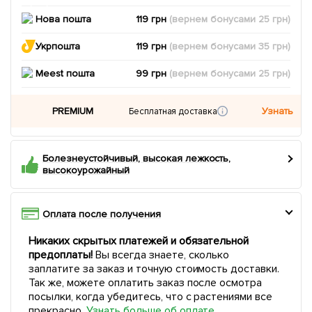
Нова пошта
119 грн
(вернем
бонусами
25
грн)
Укрпошта
119 грн
(вернем
бонусами
35
грн)
Meest пошта
99 грн
(вернем
бонусами
25
грн)
PREMIUM
Узнать
Бесплатная доставка
Болезнеустойчивый, высокая лежкость,
высокоурожайный
Оплата после получения
Никаких скрытых платежей и обязательной
предоплаты!
Вы всегда знаете, сколько
заплатите за заказ и точную стоимость доставки.
Так же, можете оплатить заказ после осмотра
посылки, когда убедитесь, что с растениями все
прекрасно.
Узнать больше об оплате