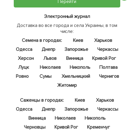
Перейти
Электронный журнал
Доставка во все города и села Украины, в том
числе:
Семена в городах:
Киев
Харьков
Одесса
Днепр
Запорожье
Черкассы
Херсон
Львов
Винница
Кривой Рог
Луцк
Николаев
Никополь
Полтава
Ровно
Сумы
Хмельницкий
Чернигов
Житомир
Саженцы в городах:
Киев
Харьков
Одесса
Днепр
Запорожье
Черкассы
Винница
Николаев
Никополь
Черновцы
Кривой Рог
Кременчуг