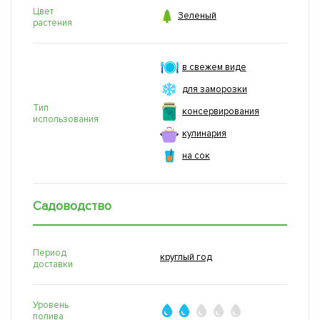
Цвет

Зеленый
растения
в свежем виде
для заморозки
Тип
консервирования
использования
кулинария
на сок
Садоводство
Период
круглый год
доставки
Уровень
полива