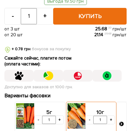
Выгода 19.50 грн
-
+
КУПИТЬ
от 3 шт
25.68
39
грн/шт
от 20 шт
21.14
25.68
грн/шт
+ 0.78 грн
бонусов за покупку
Сажайте сейчас, платите потом
(оплата частями):
Доступно для заказов от 1000 грн.
Варианты фасовки
5г
10г
-
+
-
+