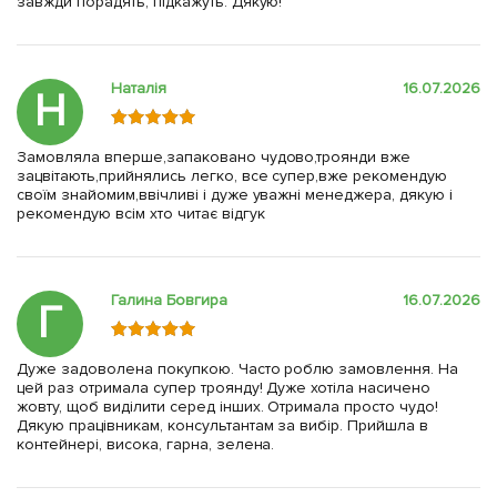
завжди порадять, підкажуть. Дякую!
Наталія
16.07.2026
Н
Замовляла вперше,запаковано чудово,троянди вже
зацвітають,прийнялись легко, все супер,вже рекомендую
своїм знайомим,ввічливі і дуже уважні менеджера, дякую і
рекомендую всім хто читає відгук
Галина Бовгира
16.07.2026
Г
Дуже задоволена покупкою. Часто роблю замовлення. На
цей раз отримала супер троянду! Дуже хотіла насичено
жовту, щоб виділити серед інших. Отримала просто чудо!
Дякую працівникам, консультантам за вибір. Прийшла в
контейнері, висока, гарна, зелена.