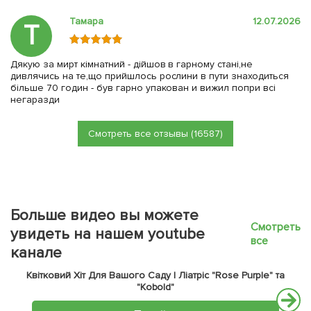
Тамара
12.07.2026
Т
Дякую за мирт кімнатний - дійшов в гарному стані,не
дивлячись на те,що прийшлось рослини в пути знаходиться
більше 70 годин - був гарно упакован и вижил попри всі
негаразди
Смотреть все отзывы (16587)
Больше видео вы можете
Смотреть
увидеть на нашем youtube
все
канале
Квітковий Хіт Для Вашого Саду | Ліатріс "Rose Purple" та
"Kobold"