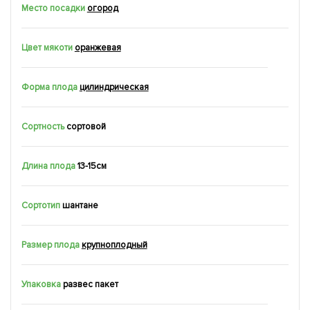
Место посадки
огород
Цвет мякоти
оранжевая
Форма плода
цилиндрическая
Сортность
сортовой
Длина плода
13-15см
Сортотип
шантане
Размер плода
крупноплодный
Упаковка
развес пакет