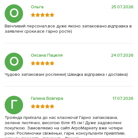
Ольга
25.07.2026
О
Ввічливий персонал,все дуже якісно запаковано,відправка в
заявлені сроки,все гарно росте)
Оксана Пацеля
24.07.2026
О
Чудово запаковані рослинки) Швидка відправка і доставка)
Галина Бовгира
17.07.2026
Г
Троянда приїхала до нас класнюча! Гарно запакована,
зелене листячко, висотою біля 45 см.! Дуже задоволені
покупкою. Замовляємо на сайті АгроМаркету вже чотири
роки. Рослиночки свіженькі, гарні, консультанти привітливі,