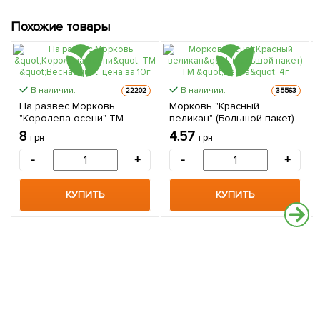
Похожие товары
В наличии.
В наличии.
22202
35563
На развес Морковь
Морковь "Красный
"Королева осени" ТМ
великан" (Большой пакет)
"Весна" цена за 10г
ТМ "Весна" 4г
8
4.57
грн
грн
-
+
-
+
КУПИТЬ
КУПИТЬ