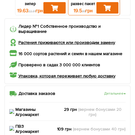
зипер
развес пакет
па
19.63
грн
19.5
грн
13.6
22.31
39
Лидер №1 Собственное производство и
выращивание
Растения приживаются или производим замену
16 000 сортов растений и семян в нашем магазине
Проверено в садах 3 000 000 клиентов
Упаковка, которая переживает любую доставку
Доставка заказов
Детальнее
→
Магазины
29 грн
(вернем
бонусами
20
Агромаркет
грн)
ПВЗ
109 грн
(вернем
бонусами
40
грн)
Агромаркет