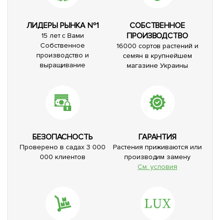
ЛИДЕРЫ РЫНКА №1
СОБСТВЕННОЕ
ПРОИЗВОДСТВО
15 лет с Вами
Собственное
16000 сортов растений и
производство и
семян в крупнейшем
выращивание
магазине Украины
БЕЗОПАСНОСТЬ
ГАРАНТИЯ
Проверено в садах 3 000
Растения приживаются или
000 клиентов
производим замену
См. условия