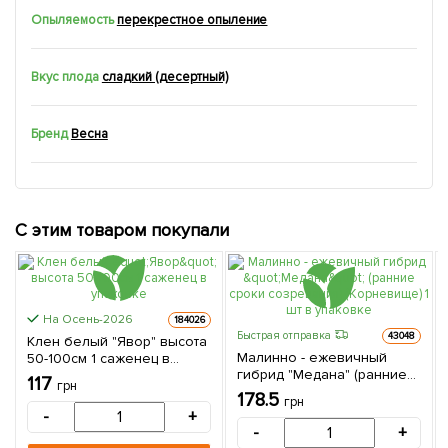
Опыляемость
перекрестное опыление
Вкус плода
сладкий (десертный)
Бренд
Весна
С этим товаром покупали
На Осень-2026
184026
Быстрая отправка
43048
Клен белый "Явор" высота
Малинно - ежевичный
50-100см 1 саженец в
гибрид "Медана" (ранние
упаковке
117
грн
сроки созревания)
178.5
грн
(Корневище) 1 шт в
-
+
упаковке
-
+