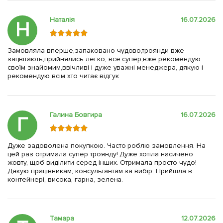
Наталія
16.07.2026
Н
Замовляла вперше,запаковано чудово,троянди вже
зацвітають,прийнялись легко, все супер,вже рекомендую
своїм знайомим,ввічливі і дуже уважні менеджера, дякую і
рекомендую всім хто читає відгук
Галина Бовгира
16.07.2026
Г
Дуже задоволена покупкою. Часто роблю замовлення. На
цей раз отримала супер троянду! Дуже хотіла насичено
жовту, щоб виділити серед інших. Отримала просто чудо!
Дякую працівникам, консультантам за вибір. Прийшла в
контейнері, висока, гарна, зелена.
Тамара
12.07.2026