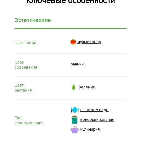
Ключевые особенности
Эстетические

мультиколор
Цвет плода
Срок
ранний
созревания
Цвет

Зеленый
растения
в свежем виде
Тип
консервирования
использования
кулинария