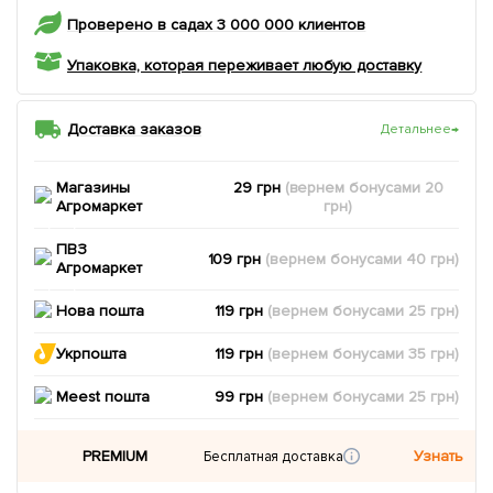
Проверено в садах 3 000 000 клиентов
Упаковка, которая переживает любую доставку
Доставка заказов
Детальнее
→
Магазины
29 грн
(вернем
бонусами
20
Агромаркет
грн)
ПВЗ
109 грн
(вернем
бонусами
40
грн)
Агромаркет
Нова пошта
119 грн
(вернем
бонусами
25
грн)
Укрпошта
119 грн
(вернем
бонусами
35
грн)
Meest пошта
99 грн
(вернем
бонусами
25
грн)
PREMIUM
Узнать
Бесплатная доставка