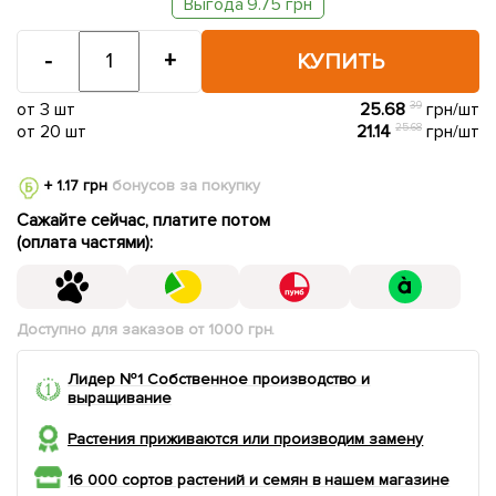
Выгода 9.75 грн
-
+
КУПИТЬ
от 3 шт
25.68
39
грн/шт
от 20 шт
21.14
25.68
грн/шт
+ 1.17 грн
бонусов за покупку
Сажайте сейчас, платите потом
(оплата частями):
Доступно для заказов от 1000 грн.
Лидер №1 Собственное производство и
выращивание
Растения приживаются или производим замену
16 000 сортов растений и семян в нашем магазине