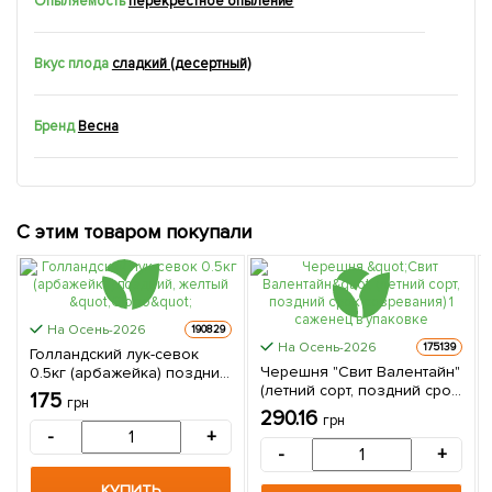
Опыляемость
перекрестное опыление
Вкус плода
сладкий (десертный)
Бренд
Весна
С этим товаром покупали
На Осень-2026
190829
На Осень-2026
175139
Голландский лук-севок
Черешня "Свит Валентайн"
0.5кг (арбажейка) поздний,
(летний сорт, поздний срок
желтый "Globo"
175
грн
созревания) 1 саженец в
290.16
грн
упаковке
-
+
-
+
КУПИТЬ