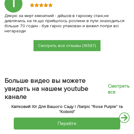
Т
Дякую за мирт кімнатний - дійшов в гарному стані,не
дивлячись на те,що прийшлось рослини в пути знаходиться
більше 70 годин - був гарно упакован и вижил попри всі
негаразди
Смотреть все отзывы (16587)
Больше видео вы можете
Смотреть
увидеть на нашем youtube
все
канале
Квітковий Хіт Для Вашого Саду | Ліатріс "Rose Purple" та
"Kobold"
Перейти