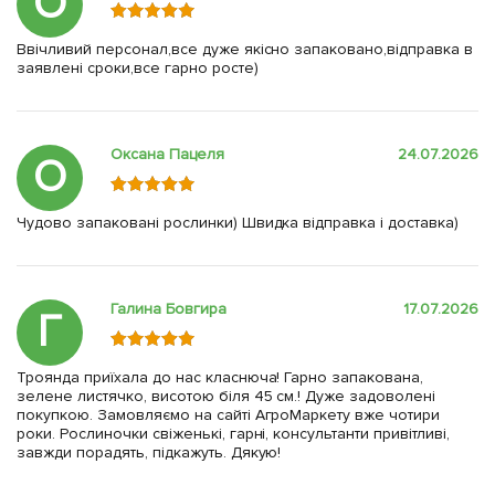
О
Ввічливий персонал,все дуже якісно запаковано,відправка в
заявлені сроки,все гарно росте)
Оксана Пацеля
24.07.2026
О
Чудово запаковані рослинки) Швидка відправка і доставка)
Галина Бовгира
17.07.2026
Г
Троянда приїхала до нас класнюча! Гарно запакована,
зелене листячко, висотою біля 45 см.! Дуже задоволені
покупкою. Замовляємо на сайті АгроМаркету вже чотири
роки. Рослиночки свіженькі, гарні, консультанти привітливі,
завжди порадять, підкажуть. Дякую!