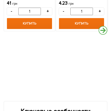
цена за 2г
41
4.23
грн
грн
-
+
-
+
КУПИТЬ
КУПИТЬ