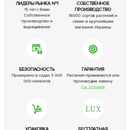
ЛИДЕРЫ РЫНКА №1
СОБСТВЕННОЕ
ПРОИЗВОДСТВО
15 лет с Вами
Собственное
16000 сортов растений и
производство и
семян в крупнейшем
выращивание
магазине Украины
БЕЗОПАСНОСТЬ
ГАРАНТИЯ
Проверено в садах 3 000
Растения приживаются или
000 клиентов
производим замену
См. условия
УПАКОВКА
БЕСПЛАТНАЯ