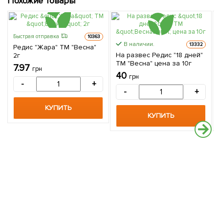
Похожие товары
Быстрая отправка
10363
В наличии.
13332
Редис "Жара" ТМ "Весна"
На развес Редис "18 дней"
2г
ТМ "Весна" цена за 10г
7.97
грн
40
грн
-
+
-
+
КУПИТЬ
КУПИТЬ