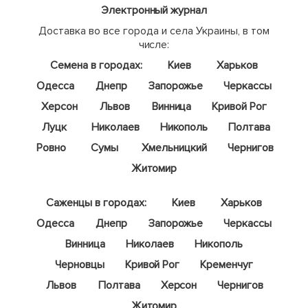
Электронный журнал
Доставка во все города и села Украины, в том
числе:
Семена в городах:
Киев
Харьков
Одесса
Днепр
Запорожье
Черкассы
Херсон
Львов
Винница
Кривой Рог
Луцк
Николаев
Никополь
Полтава
Ровно
Сумы
Хмельницкий
Чернигов
Житомир
Саженцы в городах:
Киев
Харьков
Одесса
Днепр
Запорожье
Черкассы
Винница
Николаев
Никополь
Черновцы
Кривой Рог
Кременчуг
Львов
Полтава
Херсон
Чернигов
Житомир