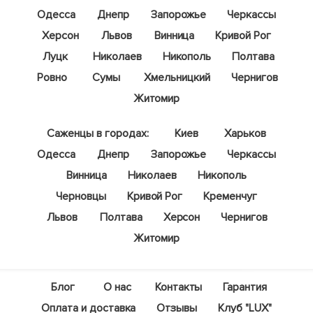
Одесса
Днепр
Запорожье
Черкассы
Херсон
Львов
Винница
Кривой Рог
Луцк
Николаев
Никополь
Полтава
Ровно
Сумы
Хмельницкий
Чернигов
Житомир
Саженцы в городах:
Киев
Харьков
Одесса
Днепр
Запорожье
Черкассы
Винница
Николаев
Никополь
Черновцы
Кривой Рог
Кременчуг
Львов
Полтава
Херсон
Чернигов
Житомир
Блог
О нас
Контакты
Гарантия
Оплата и доставка
Отзывы
Клуб "LUX"