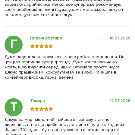
зацвітають,прийнялись легко, все супер,вже рекомендую
своїм знайомим,ввічливі і дуже уважні менеджера, дякую і
рекомендую всім хто читає відгук
Галина Бовгира
16.07.2026
Г
Дуже задоволена покупкою. Часто роблю замовлення. На
цей раз отримала супер троянду! Дуже хотіла насичено
жовту, щоб виділити серед інших. Отримала просто чудо!
Дякую працівникам, консультантам за вибір. Прийшла в
контейнері, висока, гарна, зелена.
Тамара
12.07.2026
Т
Дякую за мирт кімнатний - дійшов в гарному стані,не
дивлячись на те,що прийшлось рослини в пути знаходиться
більше 70 годин - був гарно упакован и вижил попри всі
негаразди