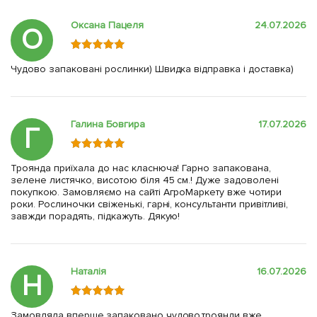
Оксана Пацеля
24.07.2026
О
Чудово запаковані рослинки) Швидка відправка і доставка)
Галина Бовгира
17.07.2026
Г
Троянда приїхала до нас класнюча! Гарно запакована,
зелене листячко, висотою біля 45 см.! Дуже задоволені
покупкою. Замовляємо на сайті АгроМаркету вже чотири
роки. Рослиночки свіженькі, гарні, консультанти привітливі,
завжди порадять, підкажуть. Дякую!
Наталія
16.07.2026
Н
Замовляла вперше,запаковано чудово,троянди вже