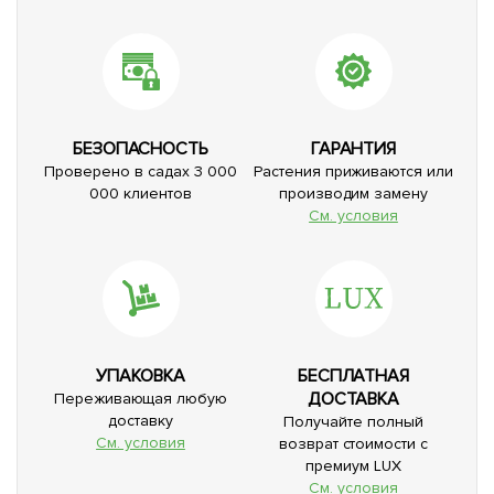
БЕЗОПАСНОСТЬ
ГАРАНТИЯ
Проверено в садах 3 000
Растения приживаются или
000 клиентов
производим замену
См. условия
УПАКОВКА
БЕСПЛАТНАЯ
ДОСТАВКА
Переживающая любую
доставку
Получайте полный
См. условия
возврат стоимости с
премиум LUX
См. условия