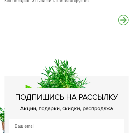
Как посадить и вырастить кабачок крукнек.
К
с
Н
о
ПОДПИШИСЬ НА РАССЫЛКУ
Акции, подарки, скидки, распродажа