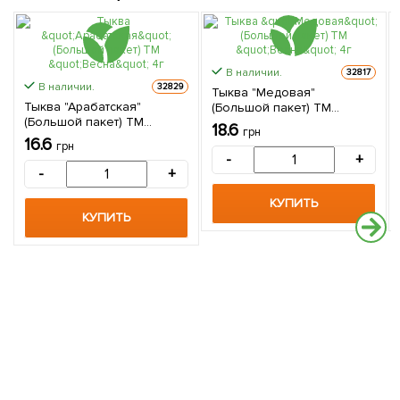
В наличии.
32817
В наличии.
32829
Тыква "Медовая"
Тыква "Арабатская"
(Большой пакет) ТМ
(Большой пакет) ТМ
"Весна" 4г
18.6
грн
"Весна" 4г
16.6
грн
-
+
-
+
КУПИТЬ
КУПИТЬ