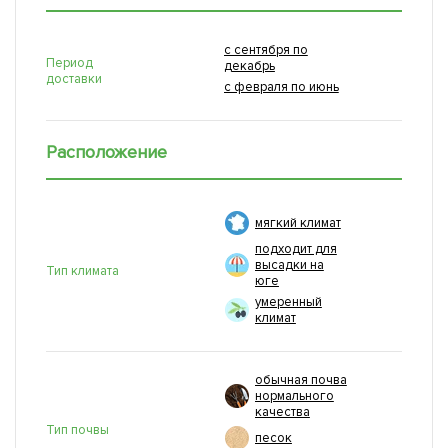
с сентября по
Период
декабрь
доставки
с февраля по июнь
Расположение
мягкий климат
подходит для
высадки на
Тип климата
юге
умеренный
климат
обычная почва
нормального
качества
Тип почвы
песок