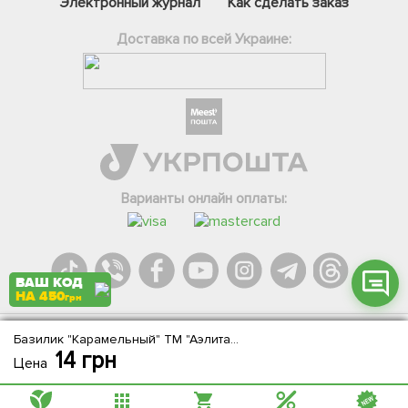
Электронный журнал
Как сделать заказ
Доставка по всей Украине:
Фейсбук
Телеграм
Вайбер
Інстаграм
Варианты онлайн оплаты:
Онлайн чат
ВАШ КОД
НА 450
грн
Базилик "Карамельный" ТМ "Аэлита" 0.3г
Agromarket.Copyright © 2013-2026. Все права защищены
14
грн
Цена