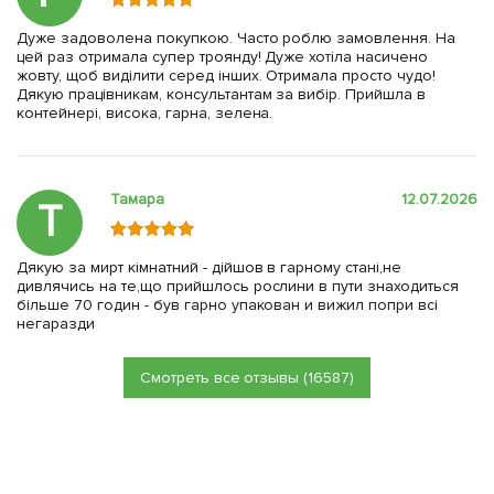
Дуже задоволена покупкою. Часто роблю замовлення. На
цей раз отримала супер троянду! Дуже хотіла насичено
жовту, щоб виділити серед інших. Отримала просто чудо!
Дякую працівникам, консультантам за вибір. Прийшла в
контейнері, висока, гарна, зелена.
Тамара
12.07.2026
Т
Дякую за мирт кімнатний - дійшов в гарному стані,не
дивлячись на те,що прийшлось рослини в пути знаходиться
більше 70 годин - був гарно упакован и вижил попри всі
негаразди
Смотреть все отзывы (16587)