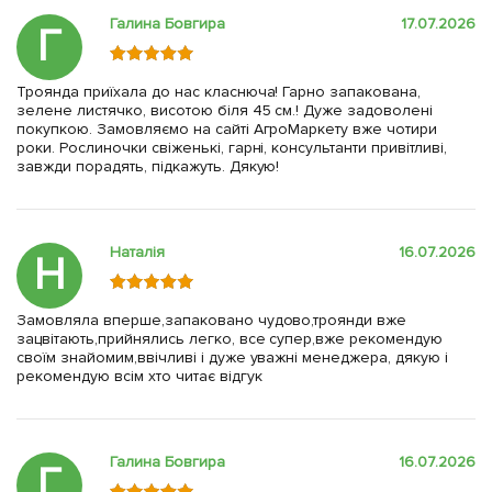
Галина Бовгира
17.07.2026
Г
Троянда приїхала до нас класнюча! Гарно запакована,
зелене листячко, висотою біля 45 см.! Дуже задоволені
покупкою. Замовляємо на сайті АгроМаркету вже чотири
роки. Рослиночки свіженькі, гарні, консультанти привітливі,
завжди порадять, підкажуть. Дякую!
Наталія
16.07.2026
Н
Замовляла вперше,запаковано чудово,троянди вже
зацвітають,прийнялись легко, все супер,вже рекомендую
своїм знайомим,ввічливі і дуже уважні менеджера, дякую і
рекомендую всім хто читає відгук
Галина Бовгира
16.07.2026
Г