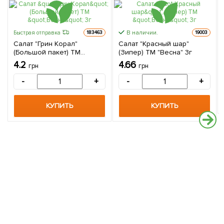
В наличии.
Быстрая отправка
183463
19003
Салат "Грин Корал"
Салат "Красный шар"
(Большой пакет) ТМ
(Зипер) ТМ "Весна" 3г
"Весна" 3г
4.2
4.66
грн
грн
-
+
-
+
КУПИТЬ
КУПИТЬ