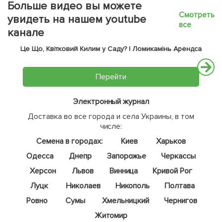
Больше видео вы можете
Смотреть
увидеть на нашем youtube
все
канале
Це Що, Квітковий Килим у Саду? | Ломикамінь Арендса
Перейти
Электронный журнал
Доставка во все города и села Украины, в том
числе:
Семена в городах:
Киев
Харьков
Одесса
Днепр
Запорожье
Черкассы
Херсон
Львов
Винница
Кривой Рог
Луцк
Николаев
Никополь
Полтава
Ровно
Сумы
Хмельницкий
Чернигов
Житомир