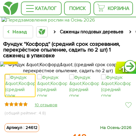
КАТАЛОГ
ПОИСК
КОРЗИНА
Назад
Саженцы плодовых деревьев
Фундук "Косфорд" (средний срок созревания,
перекрёстное опыление, садить по 2 шт) 1
саженец в упаковке
15
15
15
15
15
10 отзывов
(общий рейтинг: 4.8)
Артикул : 24612
На Осень-2026