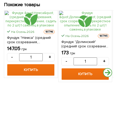
Похожие товары
На Осень-2026
187746
На Осень-2026
187745
Фундук "Немса" (средний
Фундук "Долинский"
срок созревания,
(средний срок созревания,
перекрёстное опыление,
147.05
грн
перекрёстное опыление,
садить по 2 шт) 1 саженец в
173
грн
садить по 2 шт) 1 саженец в
упаковке
-
+
упаковке
-
+
КУПИТЬ
КУПИТЬ