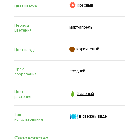

красный
Цвет цветка
Период
март-апрель
цветения

коричневый
Цвет плода
Срок
средний
созревания
Цвет

Зеленый
растения
Тип
в свежем виде
использования
Садоводство