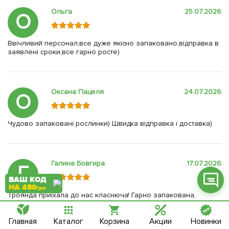
Ольга
25.07.2026
О
Ввічливий персонал,все дуже якісно запаковано,відправка в
заявлені сроки,все гарно росте)
Фейсбук
Телеграм
Оксана Пацеля
24.07.2026
О
Вайбер
Інстаграм
Чудово запаковані рослинки) Швидка відправка і доставка)
Онлайн чат
Галина Бовгира
17.07.2026
Г
ВАШ КОД
НА 450
грн
Троянда приїхала до нас класнюча! Гарно запакована,
зелене листячко, висотою біля 45 см.! Дуже задоволені
покупкою. Замовляємо на сайті АгроМаркету вже чотири
Главная
Каталог
Корзина
Акции
Новинки
роки. Рослиночки свіженькі, гарні, консультанти привітливі,