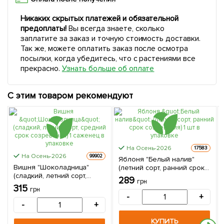
Никаких скрытых платежей и обязательной
предоплаты!
Вы всегда знаете, сколько
заплатите за заказ и точную стоимость доставки.
Так же, можете оплатить заказ после осмотра
посылки, когда убедитесь, что с растениями все
прекрасно.
Узнать больше об оплате
С этим товаром рекомендуют
На Осень-2026
17583
На Осень-2026
99902
Яблоня "Белый налив"
Вишня "Шоколадница"
(летний сорт, ранний срок
(сладкий, летний сорт,
созревания) 1 шт в
289
грн
средний срок созревания)
упаковке
315
грн
1 саженец в упаковке
-
+
-
+
КУПИТЬ