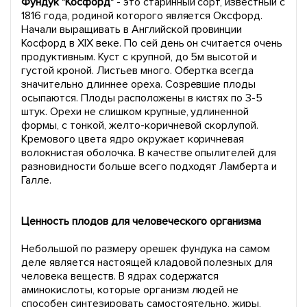
Фундук "Косфорд"
- это старинный сорт, известный с
1816 года, родиной которого является Оксфорд.
Начали выращивать в Английской провинции
Косфорд в ХIХ веке. По сей день он считается очень
продуктивным. Куст с крупной, до 5м высотой и
густой кроной. Листьев много. Обертка всегда
значительно длиннее ореха. Созревшие плоды
осыпаются. Плоды расположены в кистях по 3-5
штук. Орехи не слишком крупные, удлиненной
формы, с тонкой, желто-коричневой скорлупой.
Кремового цвета ядро окружает коричневая
волокнистая оболочка. В качестве опылителей для
разновидности больше всего подходят Ламберта и
Галле.
Ценность плодов для человеческого организма
Небольшой по размеру орешек фундука на самом
деле является настоящей кладовой полезных для
человека веществ. В ядрах содержатся
аминокислоты, которые организм людей не
способен синтезировать самостоятельно, жиры,