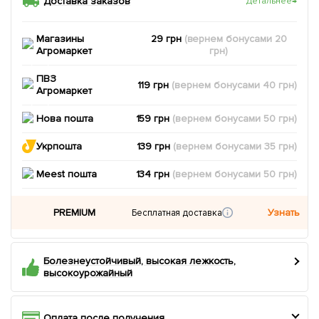
Доставка заказов
Детальнее
→
Магазины
29 грн
(вернем
бонусами
20
Агромаркет
грн)
ПВЗ
119 грн
(вернем
бонусами
40
грн)
Агромаркет
Нова пошта
159 грн
(вернем
бонусами
50
грн)
Укрпошта
139 грн
(вернем
бонусами
35
грн)
Meest пошта
134 грн
(вернем
бонусами
50
грн)
PREMIUM
Узнать
Бесплатная доставка
Болезнеустойчивый, высокая лежкость,
высокоурожайный
Оплата после получения