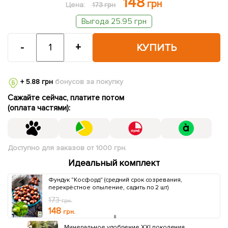
148
грн
Цена:
173 грн
Выгода 25.95 грн
-
+
КУПИТЬ
+ 5.88 грн
бонусов за покупку
Сажайте сейчас, платите потом
(оплата частями):
Доступно для заказов от 1000 грн.
Идеальный комплект
Фундук "Косфорд" (средний срок созревания,
перекрёстное опыление, садить по 2 шт)
173
грн.
148
грн.
ия