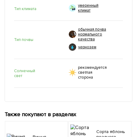
умеренный
Тип климата
климат
обычная почва
нормального
качества
Тип почвы
чернозем
рекомендуется
Солнечный
светлая
свет
сторона
Также покупают в разделах
Сорта яблонь
Вишня
позднего