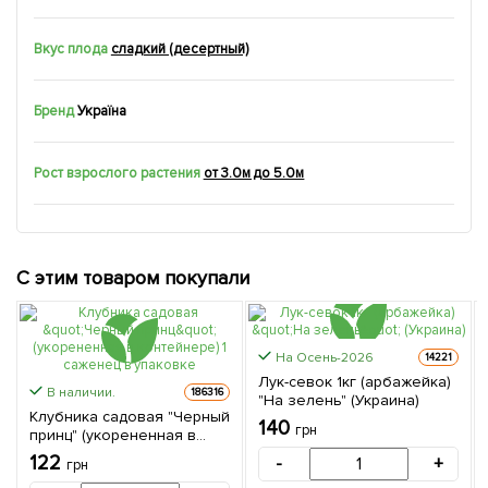
Вкус плода
сладкий (десертный)
Бренд
Україна
Рост взрослого растения
от 3.0м до 5.0м
С этим товаром покупали
На Осень-2026
14221
Лук-севок 1кг (арбажейка)
В наличии.
186316
"На зелень" (Украина)
Клубника садовая "Черный
140
грн
принц" (укорененная в
контейнере) 1 саженец в
122
-
+
грн
упаковке