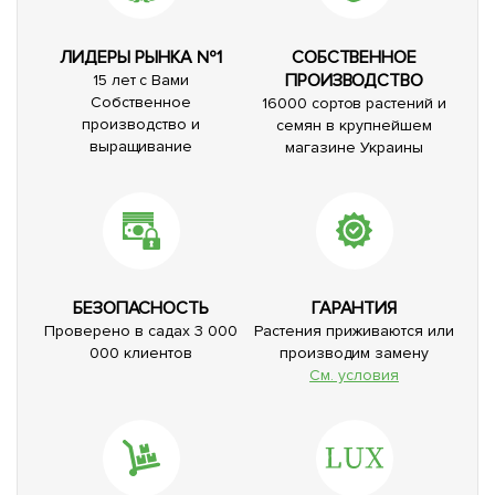
ЛИДЕРЫ РЫНКА №1
СОБСТВЕННОЕ
ПРОИЗВОДСТВО
15 лет с Вами
Собственное
16000 сортов растений и
производство и
семян в крупнейшем
выращивание
магазине Украины
БЕЗОПАСНОСТЬ
ГАРАНТИЯ
Проверено в садах 3 000
Растения приживаются или
000 клиентов
производим замену
См. условия