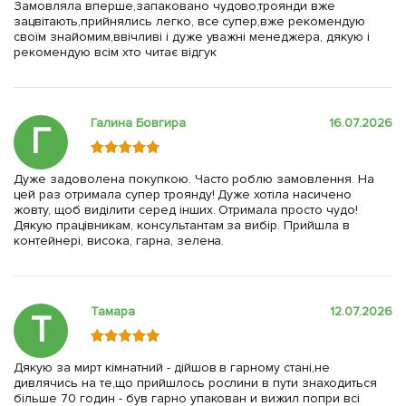
Замовляла вперше,запаковано чудово,троянди вже
зацвітають,прийнялись легко, все супер,вже рекомендую
своїм знайомим,ввічливі і дуже уважні менеджера, дякую і
рекомендую всім хто читає відгук
Галина Бовгира
16.07.2026
Г
Дуже задоволена покупкою. Часто роблю замовлення. На
цей раз отримала супер троянду! Дуже хотіла насичено
жовту, щоб виділити серед інших. Отримала просто чудо!
Дякую працівникам, консультантам за вибір. Прийшла в
контейнері, висока, гарна, зелена.
Тамара
12.07.2026
Т
Дякую за мирт кімнатний - дійшов в гарному стані,не
дивлячись на те,що прийшлось рослини в пути знаходиться
більше 70 годин - був гарно упакован и вижил попри всі