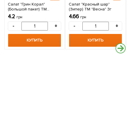
Салат "Грин Корал"
Салат "Красный шар"
(Большой пакет) ТМ
(Зипер) ТМ "Весна" 3г
"Весна" 3г
4.2
4.66
грн
грн
-
+
-
+
КУПИТЬ
КУПИТЬ