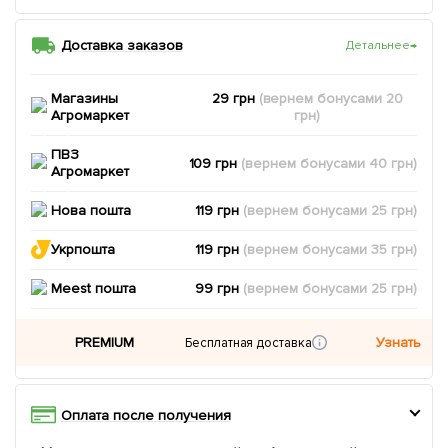
Доставка заказов
Детальнее
→
Магазины
29 грн
(вернем
бонусами
20
Агромаркет
грн)
ПВЗ
109 грн
(вернем
бонусами
40
грн)
Агромаркет
Нова пошта
119 грн
(вернем
бонусами
25
грн)
Укрпошта
119 грн
(вернем
бонусами
35
грн)
Meest пошта
99 грн
(вернем
бонусами
25
грн)
PREMIUM
Узнать
Бесплатная доставка
Оплата после получения