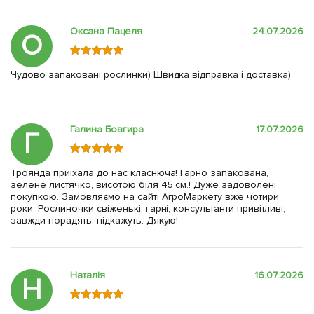
Оксана Пацеля
24.07.2026
О
Чудово запаковані рослинки) Швидка відправка і доставка)
Галина Бовгира
17.07.2026
Г
Троянда приїхала до нас класнюча! Гарно запакована,
зелене листячко, висотою біля 45 см.! Дуже задоволені
покупкою. Замовляємо на сайті АгроМаркету вже чотири
роки. Рослиночки свіженькі, гарні, консультанти привітливі,
завжди порадять, підкажуть. Дякую!
Наталія
16.07.2026
Н