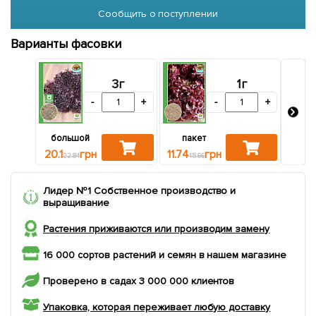
Сообщить о поступлении
Варианты фасовки
3г
1г
-
+
-
+
большой
пакет
10.9
20.1
грн
11.74
грн
22.84
15.66
Лидер №1 Собственное производство и
выращивание
Растения приживаются или производим замену
16 000 сортов растений и семян в нашем магазине
Проверено в садах 3 000 000 клиентов
Упаковка, которая переживает любую доставку