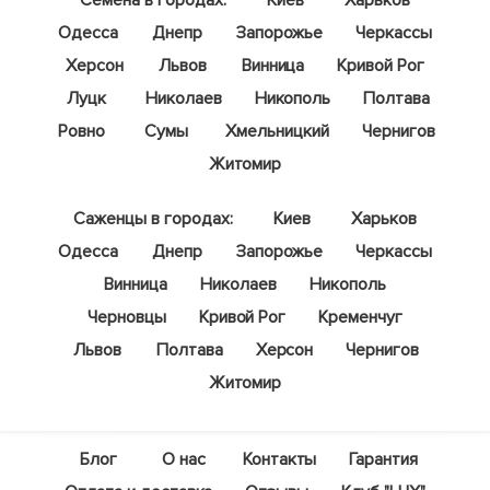
Семена в городах:
Киев
Харьков
Одесса
Днепр
Запорожье
Черкассы
Херсон
Львов
Винница
Кривой Рог
Луцк
Николаев
Никополь
Полтава
Ровно
Сумы
Хмельницкий
Чернигов
Житомир
Саженцы в городах:
Киев
Харьков
Одесса
Днепр
Запорожье
Черкассы
Винница
Николаев
Никополь
Черновцы
Кривой Рог
Кременчуг
Львов
Полтава
Херсон
Чернигов
Житомир
Блог
О нас
Контакты
Гарантия