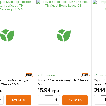
В наличии.
В нал
10087
21675
ифорнийское чудо
Томат "Розовый мед" ТМ "Весна"
Укроп 
"Весна" 0.2г
0.1г
пакет) 
15.94
21.1
рн
грн
+
-
+
-
КУПИТЬ
КУПИТЬ