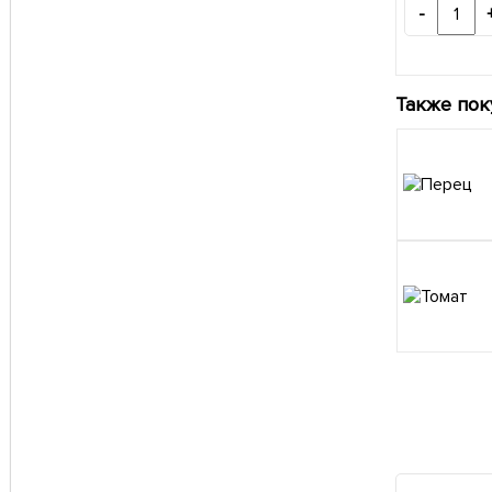
-
Также пок