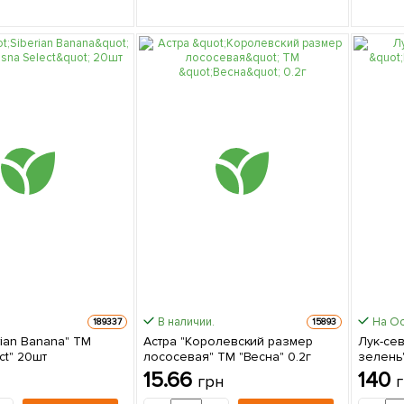
В наличии.
На О
189337
15893
rian Banana" ТМ
Астра "Королевский размер
Лук-сев
ct" 20шт
лососевая" ТМ "Весна" 0.2г
зелень"
15.66
140
грн