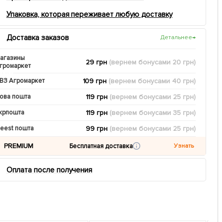
Упаковка, которая переживает любую доставку
Доставка заказов
Детальнее
→
агазины
29 грн
(вернем
бонусами
20
грн)
громаркет
109 грн
(вернем
бонусами
40
грн)
ВЗ Агромаркет
119 грн
(вернем
бонусами
25
грн)
ова пошта
119 грн
(вернем
бонусами
35
грн)
крпошта
99 грн
(вернем
бонусами
25
грн)
eest пошта
PREMIUM
Бесплатная доставка
Узнать
Оплата после получения