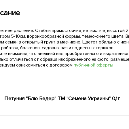
сание
етнее растение. Стебли прямостоячие, ветвистые, высотой 2
тром 5-10см, воронкообразной формы, темно-синего цвета. В
ом семян в открытый грунт в мае-июне. Цветет обильно с ию
 рабаток, балконов, садовых ваз и подвесных горшков.
ите внимание, что внешний вид приобретенного и выращенног
лько отличаться от образца изображенного на фото, размещ
ендуем ознакомиться с договором
публичной оферты
Петуния "Блю Бедер" ТМ "Семена Украины" 0,1г