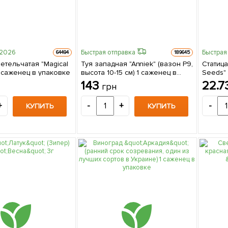
-2026
Быстрая отправка
Быстрая
64494
189645
етельчатая "Magical
Туя западная "Anniek" (вазон Р9,
Статица
1 саженец в упаковке
высота 10-15 см) 1 саженец в
Seeds" 
упаковке
143
22.7
грн
+
-
+
-
КУПИТЬ
КУПИТЬ