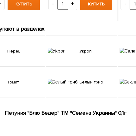
+
-
+
-
КУПИТЬ
КУПИТЬ
упают в разделах
Перец
Укроп
Томат
Белый гриб
Петуния "Блю Бедер" ТМ "Семена Украины" 0,1г