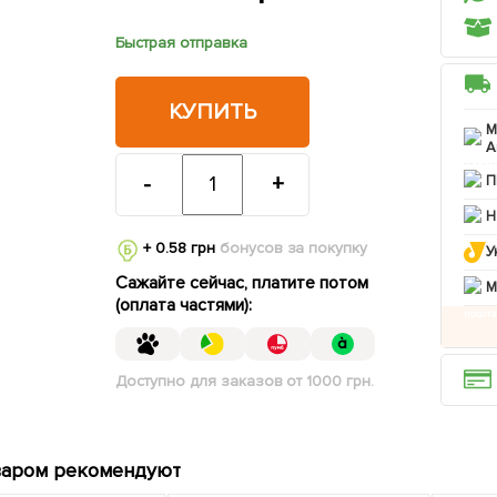
Быстрая отправка
КУПИТЬ
М
А
-
+
П
Н
+ 0.58 грн
бонусов за покупку
У
Сажайте сейчас, платите потом
M
(оплата частями):
Доступно для заказов от 1000 грн.
варом рекомендуют