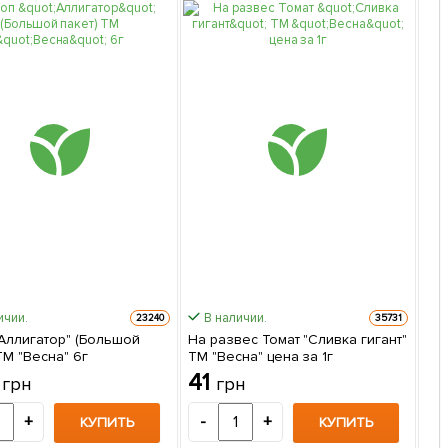
ичии.
В наличии.
23240
35731
"Аллигатор" (Большой
На развес Томат "Сливка гигант"
Укр
ТМ "Весна" 6г
ТМ "Весна" цена за 1г
100
4
41
7
грн
грн
+
-
+
-
КУПИТЬ
КУПИТЬ