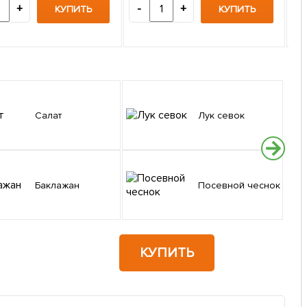
4
+
-
+
КУПИТЬ
КУПИТЬ
-
Нов
Салат
Лук севок
Баклажан
Посевной чеснок
КУПИТЬ