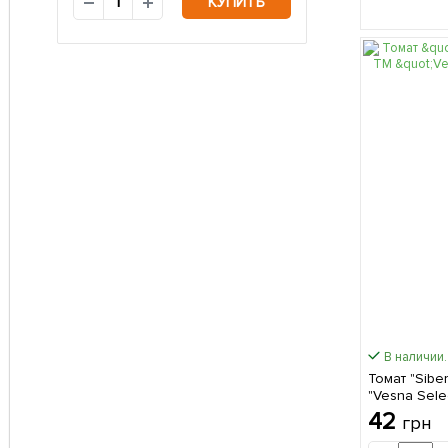
КУПИТЬ
В наличии.
Томат "Sibe
"Vesna Sele
42
грн