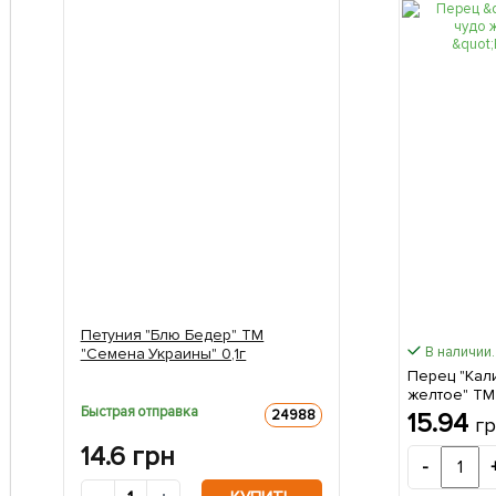
Петуния "Блю Бедер" ТМ
В наличии.
"Семена Украины" 0,1г
Перец "Кал
желтое" ТМ 
Быстрая отправка
24988
15.94
г
14.6
грн
-