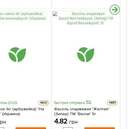
сень-2026
Быстрая отправка
14221
11957
ок 1кг (арбажейка) "На
Фасоль спаржевая "Желтая"
 (Украина)
(Зипер) ТМ "Весна" 5г
На
4.82
грн
грн
ТМ 