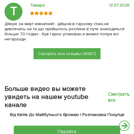
Тамара
12.07.2026
Т
Дякую за мирт кімнатний - дійшов в гарному стані,не
дивлячись на те,що прийшлось рослини в пути знаходиться
більше 70 годин - був гарно упакован и вижил попри всі
негаразди
Смотреть все отзывы (16587)
Больше видео вы можете
Смотреть
увидеть на нашем youtube
все
канале
Від Квітів До Майбутнього Врожаю | Розпаковка Покупця
Перейти