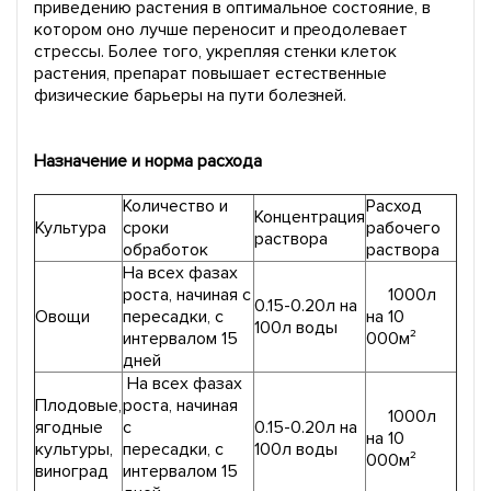
приведению растения в оптимальное состояние, в
котором оно лучше переносит и преодолевает
стрессы. Более того, укрепляя стенки клеток
растения, препарат повышает естественные
физические барьеры на пути болезней.
Назначение и норма расхода
Количество и
Расход
Концентрация
Культура
сроки
рабочего
раствора
обработок
раствора
На всех фазах
роста, начиная с
1000л
0.15-0.20л на
Овощи
пересадки, с
на 10
100л воды
интервалом 15
000м²
дней
На всех фазах
Плодовые,
роста, начиная
1000л
ягодные
с
0.15-0.20л на
на 10
культуры,
пересадки, с
100л воды
000м²
виноград
интервалом 15