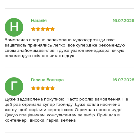
Наталія
16.07.2026
Н
Замовляла вперше,запаковано чудово,троянди вже
зацвітають,прийнялись легко, все супер,вже рекомендую
своїм знайомим,ввічливі і дуже уважні менеджера, дякую і
рекомендую всім хто читає відгук
Галина Бовгира
16.07.2026
Г
Дуже задоволена покупкою. Часто роблю замовлення. На
цей раз отримала супер троянду! Дуже хотіла насичено
жовту, щоб виділити серед інших. Отримала просто чудо!
Дякую працівникам, консультантам за вибір. Прийшла в
контейнері, висока, гарна, зелена.