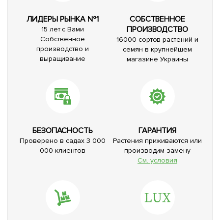
ЛИДЕРЫ РЫНКА №1
СОБСТВЕННОЕ
ПРОИЗВОДСТВО
15 лет с Вами
Собственное
16000 сортов растений и
производство и
семян в крупнейшем
выращивание
магазине Украины
БЕЗОПАСНОСТЬ
ГАРАНТИЯ
Проверено в садах 3 000
Растения приживаются или
000 клиентов
производим замену
См. условия