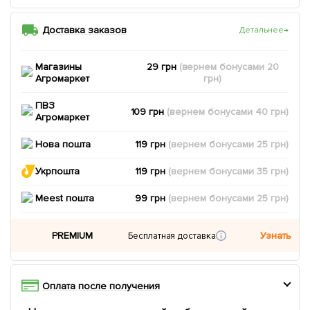
Доставка заказов
Детальнее
→
Магазины
29 грн
(вернем
бонусами
20
Агромаркет
грн)
ПВЗ
109 грн
(вернем
бонусами
40
грн)
Агромаркет
Нова пошта
119 грн
(вернем
бонусами
25
грн)
Укрпошта
119 грн
(вернем
бонусами
35
грн)
Meest пошта
99 грн
(вернем
бонусами
25
грн)
PREMIUM
Узнать
Бесплатная доставка
Оплата после получения