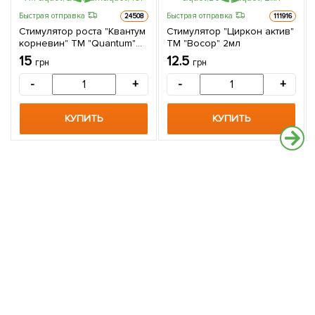
Быстрая отправка
Быстрая отправка
24508
111916
Стимулятор роста "Квантум
Стимулятор "Циркон актив"
корневин" ТМ "Quantum"
ТМ "Восор" 2мл
10г
15
12.5
грн
грн
-
+
-
+
КУПИТЬ
КУПИТЬ