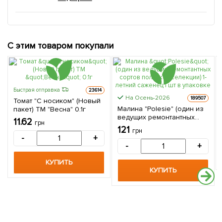
С этим товаром покупали
Быстрая отправка
23614
На Осень-2026
189507
Томат "С носиком" (Новый
Малина "Polesie" (один из
пакет) ТМ "Весна" 0.1г
ведущих ремонтантных
11.62
грн
сортов польской
121
грн
селекции) 1-летний
-
+
саженец 1 шт в упаковке
-
+
КУПИТЬ
КУПИТЬ