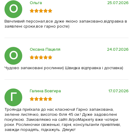
Ольга
25.07.2026
О
Ввічливий персонал,все дуже якісно запаковано,відправка в
заявлені сроки,все гарно росте)
Оксана Пацеля
24.07.2026
О
Чудово запаковані рослинки) Швидка відправка і доставка)
Галина Бовгира
17.07.2026
Г
Троянда приїхала до нас класнюча! Гарно запакована,
зелене листячко, висотою біля 45 см.! Дуже задоволені
покупкою. Замовляємо на сайті АгроМаркету вже чотири
роки. Рослиночки свіженькі, гарні, консультанти привітливі,
завжди порадять, підкажуть. Дякую!