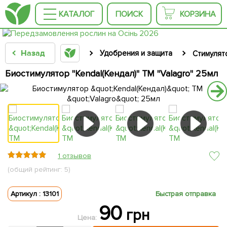
КАТАЛОГ
ПОИСК
КОРЗИНА
Назад
Удобрения и защита
Стимулят
Биостимулятор "Kendal(Кендал)" ТМ "Valagro" 25мл
1 отзывов
(общий рейтинг: 5)
Артикул : 13101
Быстрая отправка
90
грн
Цена: