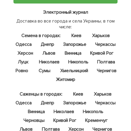
Электронный журнал
Доставка во все города и села Украины, в том
числе:
Семена в городах:
Киев
Харьков
Одесса
Днепр
Запорожье
Черкассы
Херсон
Львов
Винница
Кривой Рог
Луцк
Николаев
Никополь
Полтава
Ровно
Сумы
Хмельницкий
Чернигов
Житомир
Саженцы в городах:
Киев
Харьков
Одесса
Днепр
Запорожье
Черкассы
Винница
Николаев
Никополь
Черновцы
Кривой Рог
Кременчуг
Львов
Полтава
Херсон
Чернигов