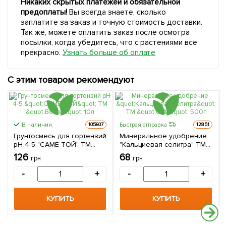
Никаких скрытых платежей и обязательной
предоплаты!
Вы всегда знаете, сколько
заплатите за заказ и точную стоимость доставки.
Так же, можете оплатить заказ после осмотра
посылки, когда убедитесь, что с растениями все
прекрасно.
Узнать больше об оплате
С этим товаром рекомендуют
В наличии.
Быстрая отправка
105607
12851
Грунтосмесь для гортензий
Минеральное удобрение
pH 4-5 "САМЕ ТОЙ" ТМ
"Кальциевая селитра" ТМ
"Восор" 10л
"ОВИ" 500г
126
68
грн
грн
-
+
-
+
КУПИТЬ
КУПИТЬ