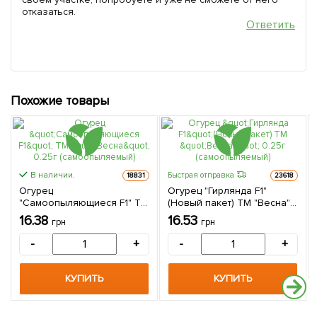
отказаться.
Ответить
Похожие товары
В наличии.
Быстрая отправка
18831
23618
Огурец
Огурец "Гирлянда F1"
"Самоопыляющиеся F1" ТМ
(Новый пакет) ТМ "Весна"
"Весна" 0.25г
0.25г (самоопыляемый)
16.38
16.53
грн
грн
(самоопыляемый)
-
+
-
+
КУПИТЬ
КУПИТЬ