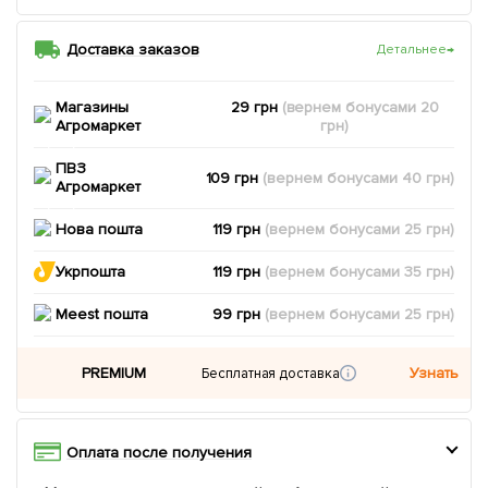
Доставка заказов
Детальнее
→
Магазины
29 грн
(вернем
бонусами
20
Агромаркет
грн)
ПВЗ
109 грн
(вернем
бонусами
40
грн)
Агромаркет
Нова пошта
119 грн
(вернем
бонусами
25
грн)
Укрпошта
119 грн
(вернем
бонусами
35
грн)
Meest пошта
99 грн
(вернем
бонусами
25
грн)
PREMIUM
Узнать
Бесплатная доставка
Оплата после получения