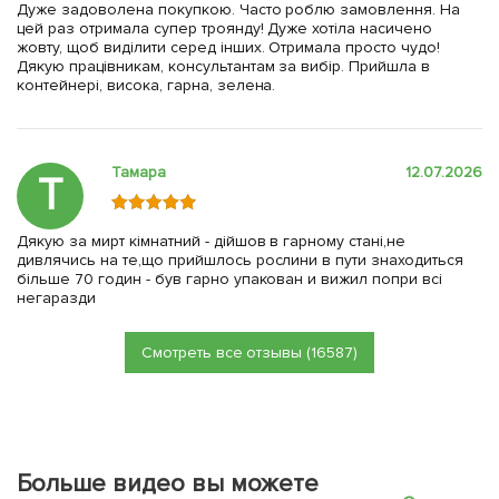
Дуже задоволена покупкою. Часто роблю замовлення. На
цей раз отримала супер троянду! Дуже хотіла насичено
жовту, щоб виділити серед інших. Отримала просто чудо!
Дякую працівникам, консультантам за вибір. Прийшла в
контейнері, висока, гарна, зелена.
Тамара
12.07.2026
Т
Дякую за мирт кімнатний - дійшов в гарному стані,не
дивлячись на те,що прийшлось рослини в пути знаходиться
більше 70 годин - був гарно упакован и вижил попри всі
негаразди
Смотреть все отзывы (16587)
Больше видео вы можете