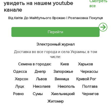
Смотреть
увидеть на нашем youtube
все
канале
Від Квітів До Майбутнього Врожаю | Розпаковка Покупця
Перейти
Электронный журнал
Доставка во все города и села Украины, в том
числе:
Семена в городах:
Киев
Харьков
Одесса
Днепр
Запорожье
Черкассы
Херсон
Львов
Винница
Кривой Рог
Луцк
Николаев
Никополь
Полтава
Ровно
Сумы
Хмельницкий
Чернигов
Житомир