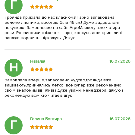
Г
Троянда приїхала до нас класнюча! Гарно запакована,
зелене листячко, висотою біля 45 см.! Дуже задоволені
покупкою. Замовляємо на сайті АгроМаркету вже чотири
роки. Рослиночки свіженькі, гарні, консультанти привітливі,
завжди порадять, підкажуть. Дякую!
Наталія
16.07.2026
Н
Замовляла вперше,запаковано чудово,троянди вже
зацвітають,прийнялись легко, все супер,вже рекомендую
своїм знайомим,ввічливі і дуже уважні менеджера, дякую і
рекомендую всім хто читає відгук
Галина Бовгира
16.07.2026
Г