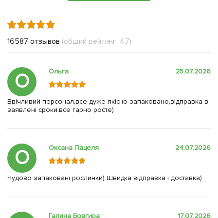
16587 отзывов
(общий рейтинг: 4.7)
Ольга
25.07.2026
О
Ввічливий персонал,все дуже якісно запаковано,відправка в
заявлені сроки,все гарно росте)
Оксана Пацеля
24.07.2026
О
Чудово запаковані рослинки) Швидка відправка і доставка)
Галина Бовгира
17.07.2026