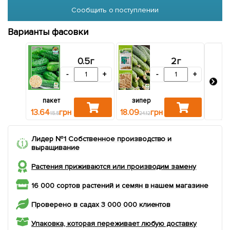
Сообщить о поступлении
Варианты фасовки
0.5г
2г
-
+
-
+
пакет
зипер
бол
13.64
грн
18.09
грн
22.1
15.5
24.12
Лидер №1 Собственное производство и
выращивание
Растения приживаются или производим замену
16 000 сортов растений и семян в нашем магазине
Проверено в садах 3 000 000 клиентов
Упаковка, которая переживает любую доставку