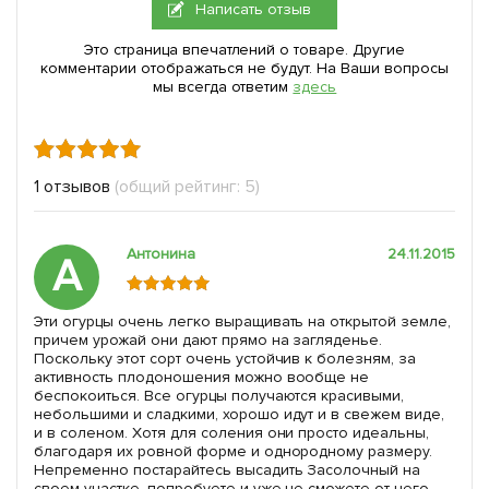
Написать отзыв
Это страница впечатлений о товаре. Другие
комментарии отображаться не будут. На Ваши вопросы
мы всегда ответим
здесь
1 отзывов
(общий рейтинг: 5)
Антонина
24.11.2015
А
Эти огурцы очень легко выращивать на открытой земле,
причем урожай они дают прямо на загляденье.
Поскольку этот сорт очень устойчив к болезням, за
активность плодоношения можно вообще не
беспокоиться. Все огурцы получаются красивыми,
небольшими и сладкими, хорошо идут и в свежем виде,
и в соленом. Хотя для соления они просто идеальны,
благодаря их ровной форме и однородному размеру.
Непременно постарайтесь высадить Засолочный на
своем участке, попробуете и уже не сможете от него