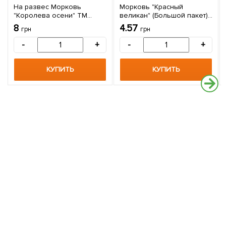
На развес Морковь
Морковь "Красный
"Королева осени" ТМ
великан" (Большой пакет)
"Весна" цена за 10г
ТМ "Весна" 4г
8
4.57
грн
грн
-
+
-
+
КУПИТЬ
КУПИТЬ