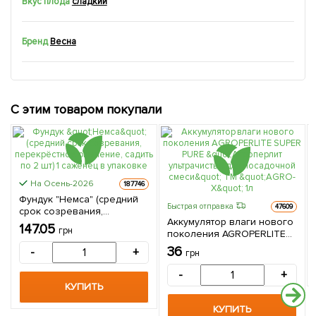
Вкус плода
сладкий
Бренд
Весна
С этим товаром покупали
На Осень-2026
187746
Фундук "Немса" (средний
Быстрая отправка
47609
срок созревания,
Аккумулятор влаги нового
перекрёстное опыление,
147.05
грн
поколения AGROPERLITE
садить по 2 шт) 1 саженец в
SUPER PURE "Агроперлит
упаковке
36
-
+
грн
ультрачистый для
посадочной смеси" ТМ
-
+
"AGRO-X" 1л
КУПИТЬ
КУПИТЬ