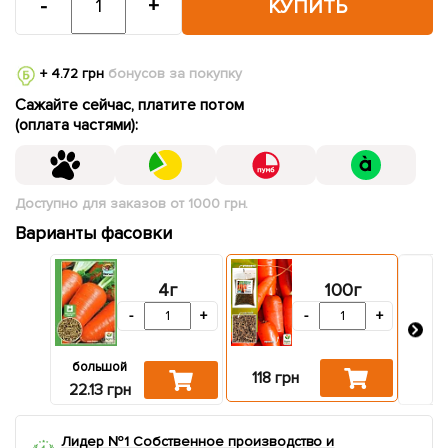
-
+
КУПИТЬ
+ 4.72 грн
бонусов за покупку
Сажайте сейчас, платите потом
(оплата частями):
Доступно для заказов от 1000 грн.
Варианты фасовки
4г
100г
-
+
-
+
большой
зи
118 грн
22.13 грн
20.8
Лидер №1 Собственное производство и