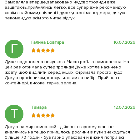
Замовляла вперше,запаковано чудово,троянди вже
зацвітають,прийнялись легко, все супер,вже рекомендую
своїм знайомим,ввічливі і дуже уважні менеджера, дякую і
рекомендую всім хто читає відгук
Галина Бовгира
16.07.2026
Г
Дуже задоволена покупкою. Часто роблю замовлення. На
цей раз отримала супер троянду! Дуже хотіла насичено
жовту, щоб виділити серед інших. Отримала просто чудо!
Дякую працівникам, консультантам за вибір. Прийшла в
контейнері, висока, гарна, зелена.
Тамара
12.07.2026
Т
Дякую за мирт кімнатний - дійшов в гарному стані,не
дивлячись на те,що прийшлось рослини в пути знаходиться
більше 70 годин - був гарно упакован и вижил попри всі