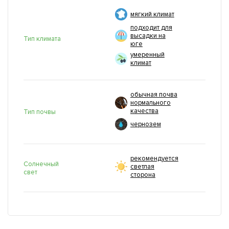
мягкий климат
подходит для
высадки на
Тип климата
юге
умеренный
климат
обычная почва
нормального
качества
Тип почвы
чернозем
рекомендуется
Солнечный
светлая
свет
сторона