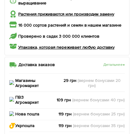
выращивание
Растения приживаются или производим замену
16 000 сортов растений и семян в нашем магазине
Проверено в садах 3 000 000 клиентов
Упаковка, которая переживает любую доставку
Доставка заказов
Детальнее
→
Магазины
29 грн
(вернем
бонусами
20
Агромаркет
грн)
ПВЗ
109 грн
(вернем
бонусами
40
грн)
Агромаркет
Нова пошта
119 грн
(вернем
бонусами
25
грн)
Укрпошта
119 грн
(вернем
бонусами
35
грн)