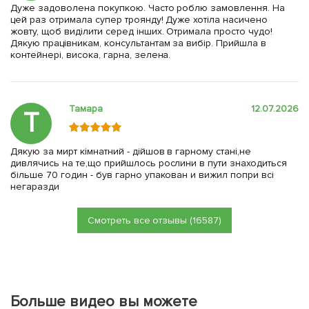
Дуже задоволена покупкою. Часто роблю замовлення. На
цей раз отримала супер троянду! Дуже хотіла насичено
жовту, щоб виділити серед інших. Отримала просто чудо!
Дякую працівникам, консультантам за вибір. Прийшла в
контейнері, висока, гарна, зелена.
Тамара
12.07.2026
Т
Дякую за мирт кімнатний - дійшов в гарному стані,не
дивлячись на те,що прийшлось рослини в пути знаходиться
більше 70 годин - був гарно упакован и вижил попри всі
негаразди
Смотреть все отзывы (16587)
Больше видео вы можете