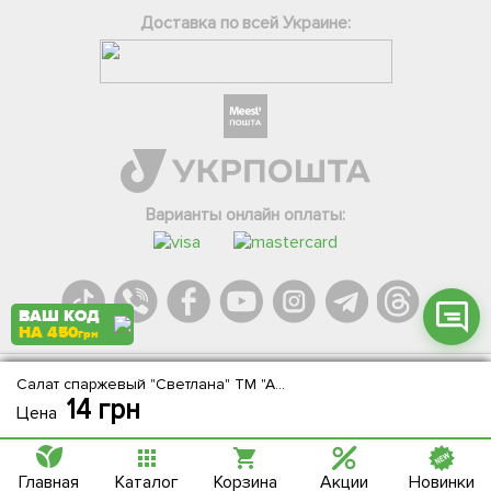
Доставка по всей Украине:
Фейсбук
Телеграм
Вайбер
Інстаграм
Варианты онлайн оплаты:
Онлайн чат
ВАШ КОД
НА 450
грн
Салат спаржевый "Светлана" ТМ "АЭЛИТА" 0.5г
Agromarket.Copyright © 2013-2026. Все права защищены
14
грн
Цена
Главная
Каталог
Корзина
Акции
Новинки