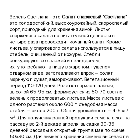
Зелень Светлана - это
Салат спаржевый "Светлана"
-
это холодостойкий, высокоурожайный, скороспелый
сорт, пригодный для хранения зимой. Листья
спаржевого салата по питательной ценности в
четыре раза превосходят кочанный салат. Кроме
листьев, у спаржевого салата используется в пищу
стебель, очищенный от кожуры. Стебли
конкурируют со спаржей и сельдереем,
их употребляют в пищу в жареном, тушеном,
отварном виде, заготавливают впрок – солят,
маринуют, сушат, замораживают. Вегетационный
период 110-120 дней. Розетка горизонтальная,
высотой 65-95 см, формируется из 50-70 светло-
зеленых продолговатых листьев. Масса листьев с
одного растения около 600 г, съедобная масса
стебля – около 200 г. Общая урожайность – 4-5 кг/
2
м
. Для получения ранней продукции семена сеют на
рассаду во 2-й декаде апреля, высадка 30-35
дневной рассады в открытый грунт в мае по схеме
50х30 см. Для зимнего хранения семена высевают в