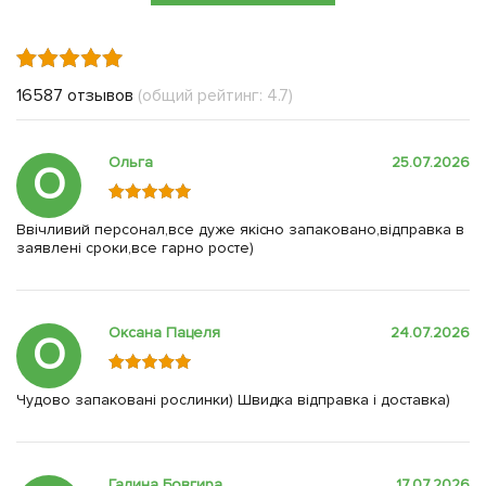
16587 отзывов
(общий рейтинг: 4.7)
Ольга
25.07.2026
О
Ввічливий персонал,все дуже якісно запаковано,відправка в
заявлені сроки,все гарно росте)
Оксана Пацеля
24.07.2026
О
Чудово запаковані рослинки) Швидка відправка і доставка)
Галина Бовгира
17.07.2026