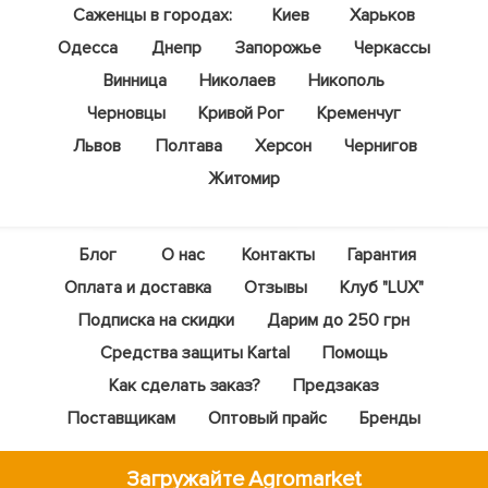
Саженцы в городах:
Киев
Харьков
Одесса
Днепр
Запорожье
Черкассы
Винница
Николаев
Никополь
Черновцы
Кривой Рог
Кременчуг
Львов
Полтава
Херсон
Чернигов
Житомир
Блог
О нас
Контакты
Гарантия
Оплата и доставка
Отзывы
Клуб "LUX"
Подписка на скидки
Дарим до 250 грн
Средства защиты Kartal
Помощь
Как сделать заказ?
Предзаказ
Поставщикам
Оптовый прайс
Бренды
Загружайте Agromarket