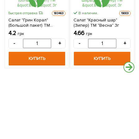
В наличии.
Быстрая отправка
183463
19003
Салат "Грин Корал"
Салат "Красный шар"
(Большой пакет) ТМ
(Зипер) ТМ "Весна" 3г
"Весна" 3г
4.2
4.66
грн
грн
-
+
-
+
КУПИТЬ
КУПИТЬ