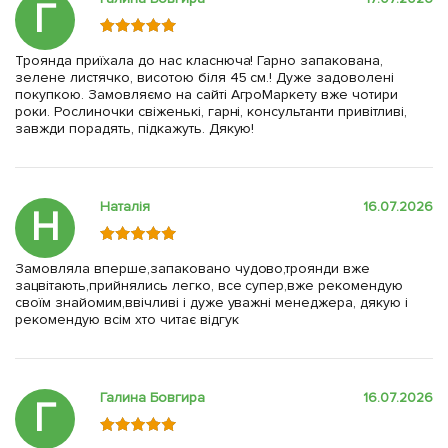
Г
Троянда приїхала до нас класнюча! Гарно запакована,
зелене листячко, висотою біля 45 см.! Дуже задоволені
покупкою. Замовляємо на сайті АгроМаркету вже чотири
роки. Рослиночки свіженькі, гарні, консультанти привітливі,
завжди порадять, підкажуть. Дякую!
Наталія
16.07.2026
Н
Замовляла вперше,запаковано чудово,троянди вже
зацвітають,прийнялись легко, все супер,вже рекомендую
своїм знайомим,ввічливі і дуже уважні менеджера, дякую і
рекомендую всім хто читає відгук
Галина Бовгира
16.07.2026
Г