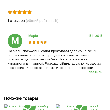
1 отзывов
(общий рейтинг: 5)
Марія
15.11.2015
М
На жаль спаржевий салат пробували далеко не всі. У
цього салату я і вся моя родина їмо і листя, і ніжне,
соковите, делікатесне стебло. Посіяла з насіння,
купленого в інтернеті. Розсада зійшла дружно, краще за
всіх інших. Розростається, жах! Потрібно вчасно їсти.
Ответить
Похожие товары