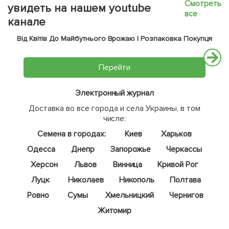
Смотреть
увидеть на нашем youtube
все
канале
Від Квітів До Майбутнього Врожаю | Розпаковка Покупця
Перейти
Электронный журнал
Доставка во все города и села Украины, в том
числе:
Семена в городах:
Киев
Харьков
Одесса
Днепр
Запорожье
Черкассы
Херсон
Львов
Винница
Кривой Рог
Луцк
Николаев
Никополь
Полтава
Ровно
Сумы
Хмельницкий
Чернигов
Житомир