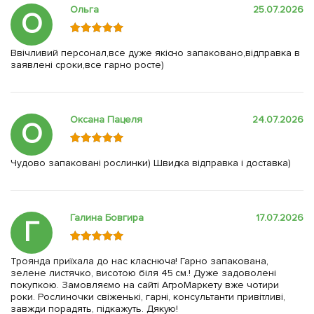
Ольга
25.07.2026
О
Ввічливий персонал,все дуже якісно запаковано,відправка в
заявлені сроки,все гарно росте)
Оксана Пацеля
24.07.2026
О
Чудово запаковані рослинки) Швидка відправка і доставка)
Галина Бовгира
17.07.2026
Г
Троянда приїхала до нас класнюча! Гарно запакована,
зелене листячко, висотою біля 45 см.! Дуже задоволені
покупкою. Замовляємо на сайті АгроМаркету вже чотири
роки. Рослиночки свіженькі, гарні, консультанти привітливі,
завжди порадять, підкажуть. Дякую!