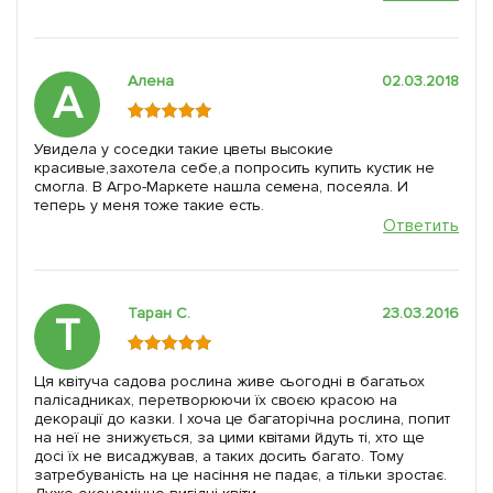
Алена
02.03.2018
А
Увидела у соседки такие цветы высокие
красивые,захотела себе,а попросить купить кустик не
смогла. В Агро-Маркете нашла семена, посеяла. И
теперь у меня тоже такие есть.
Ответить
Таран С.
23.03.2016
Т
Ця квітуча садова рослина живе сьогодні в багатьох
палісадниках, перетворюючи їх своєю красою на
декорації до казки. І хоча це багаторічна рослина, попит
на неї не знижується, за цими квітами йдуть ті, хто ще
досі їх не висаджував, а таких досить багато. Тому
затребуваність на це насіння не падає, а тільки зростає.