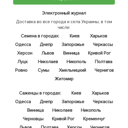
Электронный журнал
Доставка во все города и села Украины, в том
числе:
Семена в городах:
Киев
Харьков
Одесса
Днепр
Запорожье
Черкассы
Херсон
Львов
Винница
Кривой Рог
Луцк
Николаев
Никополь
Полтава
Ровно
Сумы
Хмельницкий
Чернигов
Житомир
Саженцы в городах:
Киев
Харьков
Одесса
Днепр
Запорожье
Черкассы
Винница
Николаев
Никополь
Черновцы
Кривой Рог
Кременчуг
Львов
Полтава
Херсон
Чернигов