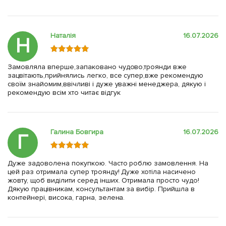
Наталія
16.07.2026
Н
Замовляла вперше,запаковано чудово,троянди вже
зацвітають,прийнялись легко, все супер,вже рекомендую
своїм знайомим,ввічливі і дуже уважні менеджера, дякую і
рекомендую всім хто читає відгук
Галина Бовгира
16.07.2026
Г
Дуже задоволена покупкою. Часто роблю замовлення. На
цей раз отримала супер троянду! Дуже хотіла насичено
жовту, щоб виділити серед інших. Отримала просто чудо!
Дякую працівникам, консультантам за вибір. Прийшла в
контейнері, висока, гарна, зелена.