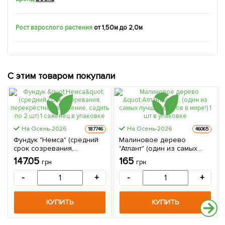
Рост взрослого растения
от 1,50м до 2,0м
С этим товаром покупали
На Осень-2026
На Осень-2026
187746
46065
Фундук "Немса" (средний
Малиновое дерево
срок созревания,
"Атлант" (один из самых
перекрёстное опыление,
лучших сортов в мире!) 1
147.05
165
грн
грн
садить по 2 шт) 1 саженец в
шт в упаковке
упаковке
-
+
-
+
КУПИТЬ
КУПИТЬ