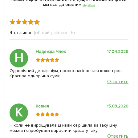
мы всегда ответим
здесь
4 отзывов
(общий рейтинг: 5)
Надежда Члек
17.04.2026
Н
Однорічний дельфініум, просто насівається кожен раз.
Красива однорічна суміш
Ответить
Ксенія
15.03.2020
К
Ніколи не вирощувала ці квіти от рішила за таку ціну
можна і спробувати виростити красоту таку
Ответить