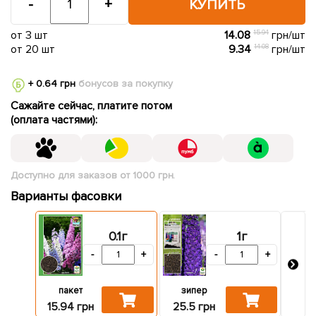
-
+
КУПИТЬ
от 3 шт
14.08
15.94
грн/шт
от 20 шт
9.34
14.08
грн/шт
+ 0.64 грн
бонусов за покупку
Сажайте сейчас, платите потом
(оплата частями):
Доступно для заказов от 1000 грн.
Варианты фасовки
0.1г
1г
-
+
-
+
пакет
зипер
15.8
15.94 грн
25.5 грн