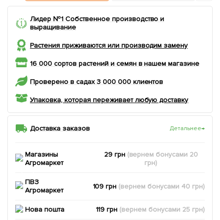
Лидер №1 Собственное производство и
выращивание
Растения приживаются или производим замену
16 000 сортов растений и семян в нашем магазине
Проверено в садах 3 000 000 клиентов
Упаковка, которая переживает любую доставку
Доставка заказов
Детальнее
→
Магазины
29 грн
(вернем
бонусами
20
Агромаркет
грн)
ПВЗ
109 грн
(вернем
бонусами
40
грн)
Агромаркет
Нова пошта
119 грн
(вернем
бонусами
25
грн)