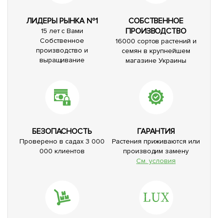
ЛИДЕРЫ РЫНКА №1
СОБСТВЕННОЕ
ПРОИЗВОДСТВО
15 лет с Вами
Собственное
16000 сортов растений и
производство и
семян в крупнейшем
выращивание
магазине Украины
БЕЗОПАСНОСТЬ
ГАРАНТИЯ
Проверено в садах 3 000
Растения приживаются или
000 клиентов
производим замену
См. условия