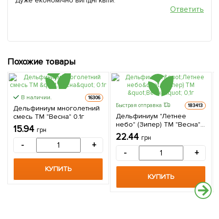
Дуже економічно вигідні квіти.
Ответить
Похожие товары
В наличии.
16306
Быстрая отправка
183413
Дельфиниум многолетний
Дельфиниум "Летнее
смесь ТМ "Весна" 0.1г
небо" (Зипер) ТМ "Весна"
15.94
грн
0,1г
22.44
грн
-
+
-
+
КУПИТЬ
КУПИТЬ