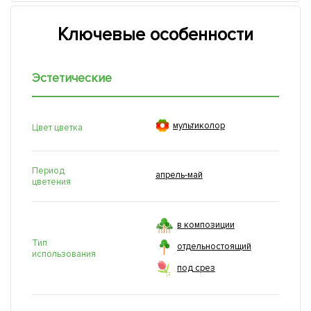
Ключевые особенности
Эстетические

мультиколор
Цвет цветка
Период
апрель-май
цветения
в композиции
Тип
отдельностоящий
использования
под срез