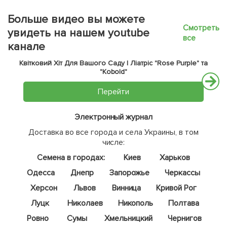
Больше видео вы можете
Смотреть
увидеть на нашем youtube
все
канале
Квітковий Хіт Для Вашого Саду | Ліатріс "Rose Purple" та
"Kobold"
Перейти
Электронный журнал
Доставка во все города и села Украины, в том
числе:
Семена в городах:
Киев
Харьков
Одесса
Днепр
Запорожье
Черкассы
Херсон
Львов
Винница
Кривой Рог
Луцк
Николаев
Никополь
Полтава
Ровно
Сумы
Хмельницкий
Чернигов