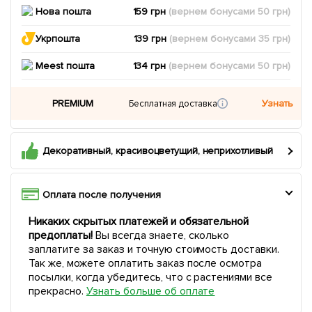
Нова пошта
159 грн
(вернем
бонусами
50
грн)
Укрпошта
139 грн
(вернем
бонусами
35
грн)
Meest пошта
134 грн
(вернем
бонусами
50
грн)
PREMIUM
Узнать
Бесплатная доставка
Декоративный, красивоцветущий, неприхотливый
Оплата после получения
Никаких скрытых платежей и обязательной
предоплаты!
Вы всегда знаете, сколько
заплатите за заказ и точную стоимость доставки.
Так же, можете оплатить заказ после осмотра
посылки, когда убедитесь, что с растениями все
прекрасно.
Узнать больше об оплате