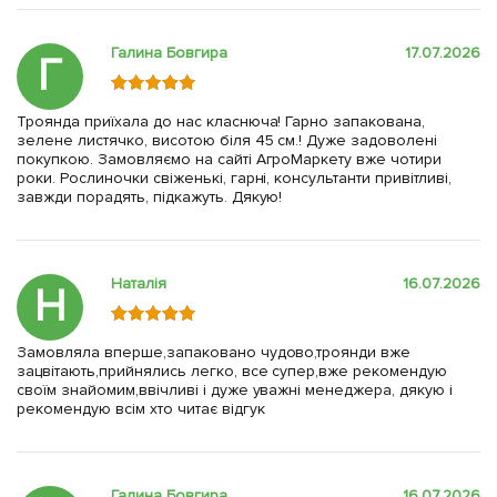
Галина Бовгира
17.07.2026
Г
Троянда приїхала до нас класнюча! Гарно запакована,
зелене листячко, висотою біля 45 см.! Дуже задоволені
покупкою. Замовляємо на сайті АгроМаркету вже чотири
роки. Рослиночки свіженькі, гарні, консультанти привітливі,
завжди порадять, підкажуть. Дякую!
Наталія
16.07.2026
Н
Замовляла вперше,запаковано чудово,троянди вже
зацвітають,прийнялись легко, все супер,вже рекомендую
своїм знайомим,ввічливі і дуже уважні менеджера, дякую і
рекомендую всім хто читає відгук
Галина Бовгира
16.07.2026