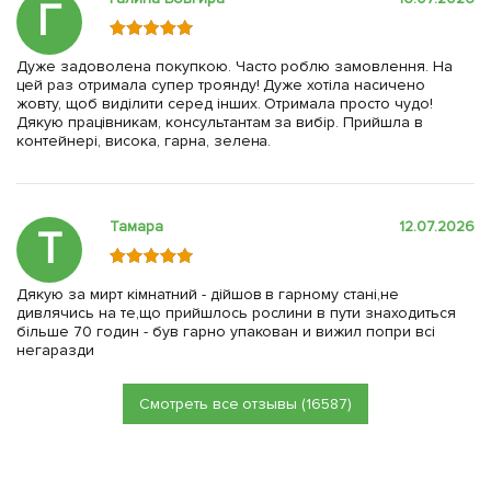
Г
Дуже задоволена покупкою. Часто роблю замовлення. На
цей раз отримала супер троянду! Дуже хотіла насичено
жовту, щоб виділити серед інших. Отримала просто чудо!
Дякую працівникам, консультантам за вибір. Прийшла в
контейнері, висока, гарна, зелена.
Тамара
12.07.2026
Т
Дякую за мирт кімнатний - дійшов в гарному стані,не
дивлячись на те,що прийшлось рослини в пути знаходиться
більше 70 годин - був гарно упакован и вижил попри всі
негаразди
Смотреть все отзывы (16587)