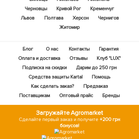
Черновцы
Кривой Рог
Кременчуг
Львов
Полтава
Херсон
Чернигов
Житомир
Блог
О нас
Контакты
Гарантия
Оплата и доставка
Отзывы
Клуб "LUX"
Подписка на скидки
Дарим до 250 грн
Средства защиты Kartal
Помощь
Как сделать заказ?
Предзаказ
Поставщикам
Оптовый прайс
Бренды
Загружайте Agromarket
Сделайте первый заказ и получите
+200 грн
бонусов!