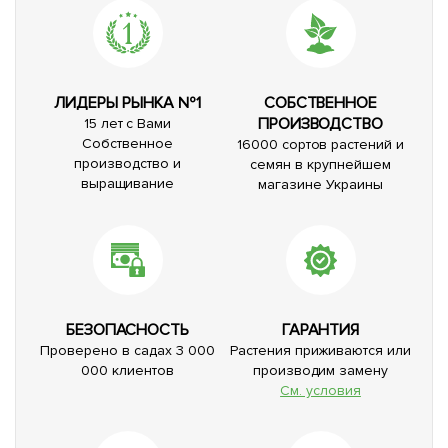
ЛИДЕРЫ РЫНКА №1
СОБСТВЕННОЕ
ПРОИЗВОДСТВО
15 лет с Вами
Собственное
16000 сортов растений и
производство и
семян в крупнейшем
выращивание
магазине Украины
БЕЗОПАСНОСТЬ
ГАРАНТИЯ
Проверено в садах 3 000
Растения приживаются или
000 клиентов
производим замену
См. условия