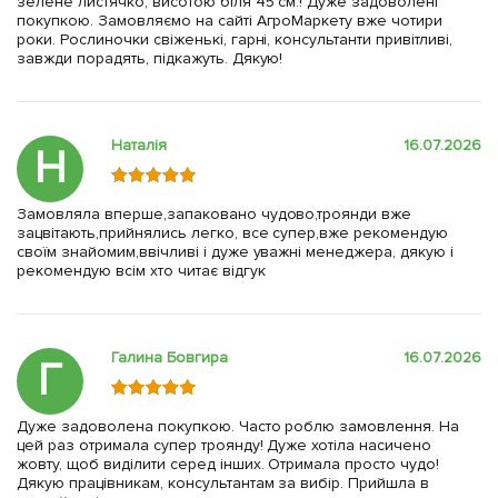
зелене листячко, висотою біля 45 см.! Дуже задоволені
покупкою. Замовляємо на сайті АгроМаркету вже чотири
роки. Рослиночки свіженькі, гарні, консультанти привітливі,
завжди порадять, підкажуть. Дякую!
Наталія
16.07.2026
Н
Замовляла вперше,запаковано чудово,троянди вже
зацвітають,прийнялись легко, все супер,вже рекомендую
своїм знайомим,ввічливі і дуже уважні менеджера, дякую і
рекомендую всім хто читає відгук
Галина Бовгира
16.07.2026
Г
Дуже задоволена покупкою. Часто роблю замовлення. На
цей раз отримала супер троянду! Дуже хотіла насичено
жовту, щоб виділити серед інших. Отримала просто чудо!
Дякую працівникам, консультантам за вибір. Прийшла в