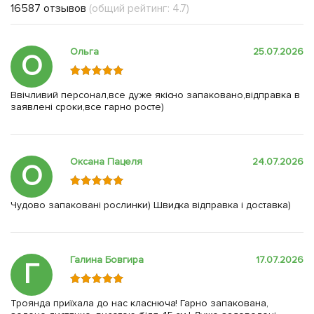
16587 отзывов
(общий рейтинг: 4.7)
Ольга
25.07.2026
О
Ввічливий персонал,все дуже якісно запаковано,відправка в
заявлені сроки,все гарно росте)
Оксана Пацеля
24.07.2026
О
Чудово запаковані рослинки) Швидка відправка і доставка)
Галина Бовгира
17.07.2026
Г
Троянда приїхала до нас класнюча! Гарно запакована,