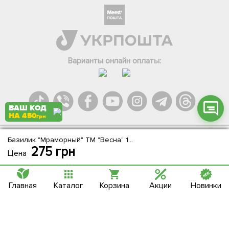
Телеграм
Вайбер
Інстаграм
Варианты онлайн оплаты:
Онлайн чат
ВАШ КОД
НА 450
грн
Базилик "Мраморный" ТМ "Весна" 100г
Agromarket.Copyright © 2013-2026. Все права защищены
275
грн
Цена
Главная
Каталог
Корзина
Акции
Новинки