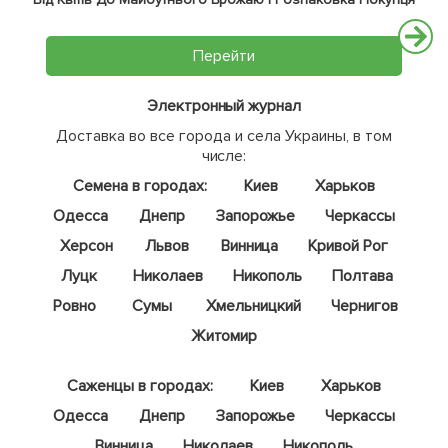
Перейти
Электронный журнал
Доставка во все города и села Украины, в том
числе:
Семена в городах:
Киев
Харьков
Одесса
Днепр
Запорожье
Черкассы
Херсон
Львов
Винница
Кривой Рог
Луцк
Николаев
Никополь
Полтава
Ровно
Сумы
Хмельницкий
Чернигов
Житомир
Саженцы в городах:
Киев
Харьков
Одесса
Днепр
Запорожье
Черкассы
Винница
Николаев
Никополь