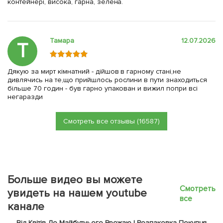
контейнері, висока, гарна, зелена.
Тамара
12.07.2026
Т
Дякую за мирт кімнатний - дійшов в гарному стані,не
дивлячись на те,що прийшлось рослини в пути знаходиться
більше 70 годин - був гарно упакован и вижил попри всі
негаразди
Смотреть все отзывы (16587)
Больше видео вы можете
Смотреть
увидеть на нашем youtube
все
канале
Від Квітів До Майбутнього Врожаю | Розпаковка Покупця