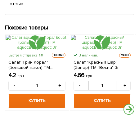
отзыв
Похожие товары
В наличии.
Быстрая отправка
183463
19003
Салат "Грин Корал"
Салат "Красный шар"
(Большой пакет) ТМ
(Зипер) ТМ "Весна" 3г
"Весна" 3г
4.2
4.66
грн
грн
-
+
-
+
КУПИТЬ
КУПИТЬ