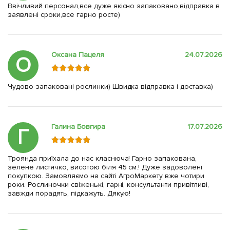
Ввічливий персонал,все дуже якісно запаковано,відправка в
заявлені сроки,все гарно росте)
Оксана Пацеля
24.07.2026
О
Чудово запаковані рослинки) Швидка відправка і доставка)
Галина Бовгира
17.07.2026
Г
Троянда приїхала до нас класнюча! Гарно запакована,
зелене листячко, висотою біля 45 см.! Дуже задоволені
покупкою. Замовляємо на сайті АгроМаркету вже чотири
роки. Рослиночки свіженькі, гарні, консультанти привітливі,
завжди порадять, підкажуть. Дякую!