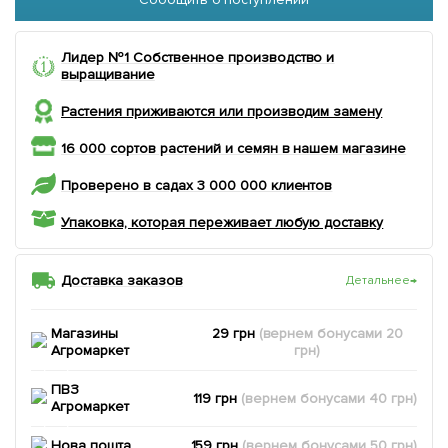
Лидер №1 Собственное производство и
выращивание
Растения приживаются или производим замену
16 000 сортов растений и семян в нашем магазине
Проверено в садах 3 000 000 клиентов
Упаковка, которая переживает любую доставку
Доставка заказов
Детальнее
→
Магазины
29 грн
(вернем
бонусами
20
Агромаркет
грн)
ПВЗ
119 грн
(вернем
бонусами
40
грн)
Агромаркет
Нова пошта
159 грн
(вернем
бонусами
50
грн)