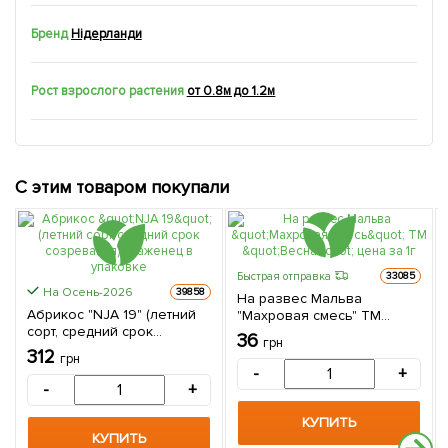
Бренд
Нідерланди
Рост взрослого растения
от 0.8м до 1.2м
С этим товаром покупали
Быстрая отправка
33085
На Осень-2026
39858
На развес Мальва
Абрикос "NJA 19" (летний
"Махровая смесь" ТМ
сорт, средний срок
"Весна" цена за 1г
36
грн
созревания) 1 саженец в
312
грн
упаковке
-
+
-
+
КУПИТЬ
КУПИТЬ