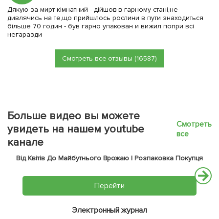
Дякую за мирт кімнатний - дійшов в гарному стані,не
дивлячись на те,що прийшлось рослини в пути знаходиться
більше 70 годин - був гарно упакован и вижил попри всі
негаразди
Смотреть все отзывы (16587)
Больше видео вы можете
Смотреть
увидеть на нашем youtube
все
канале
Від Квітів До Майбутнього Врожаю | Розпаковка Покупця
Перейти
Электронный журнал