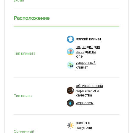
ухода
Расположение
мягкий климат
подходит для
высадки на
Тип климата
юге
умеренный
климат
обычная почва
нормального
качества
Тип почвы
чернозем
растет в
полутени
Солнечный