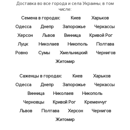
Доставка во все города и села Украины, в том
числе:
Семена в городах:
Киев
Харьков
Одесса
Днепр
Запорожье
Черкассы
Херсон
Львов
Винница
Кривой Рог
Луцк
Николаев
Никополь
Полтава
Ровно
Сумы
Хмельницкий
Чернигов
Житомир
Саженцы в городах:
Киев
Харьков
Одесса
Днепр
Запорожье
Черкассы
Винница
Николаев
Никополь
Черновцы
Кривой Рог
Кременчуг
Львов
Полтава
Херсон
Чернигов
Житомир