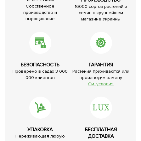
Собственное
16000 сортов растений и
производство и
семян в крупнейшем
выращивание
магазине Украины
БЕЗОПАСНОСТЬ
ГАРАНТИЯ
Проверено в садах 3 000
Растения приживаются или
000 клиентов
производим замену
См. условия
УПАКОВКА
БЕСПЛАТНАЯ
ДОСТАВКА
Переживающая любую