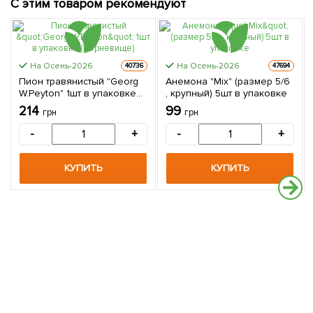
С этим товаром рекомендуют
На Осень-2026
На Осень-2026
40736
47694
Пион травянистый "Georg
Анемона "Mix" (размер 5/6
W.Peyton" 1шт в упаковке
, крупный) 5шт в упаковке
(Корневище)
214
99
грн
грн
-
+
-
+
КУПИТЬ
КУПИТЬ