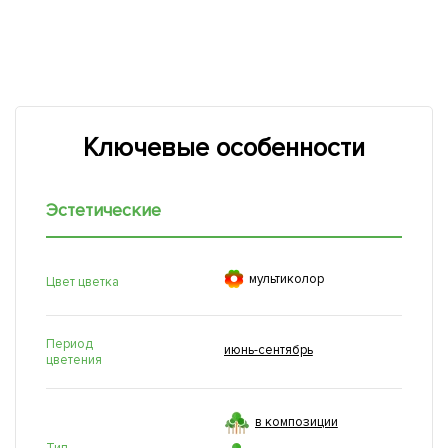
Ключевые особенности
Эстетические

мультиколор
Цвет цветка
Период
июнь-сентябрь
цветения
в композиции
Тип