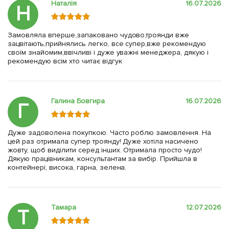
Наталія
16.07.2026
Н
Замовляла вперше,запаковано чудово,троянди вже
зацвітають,прийнялись легко, все супер,вже рекомендую
своїм знайомим,ввічливі і дуже уважні менеджера, дякую і
рекомендую всім хто читає відгук
Галина Бовгира
16.07.2026
Г
Дуже задоволена покупкою. Часто роблю замовлення. На
цей раз отримала супер троянду! Дуже хотіла насичено
жовту, щоб виділити серед інших. Отримала просто чудо!
Дякую працівникам, консультантам за вибір. Прийшла в
контейнері, висока, гарна, зелена.
Тамара
12.07.2026
Т