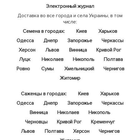
Электронный журнал
Доставка во все города и села Украины, в том
числе:
Семена в городах:
Киев
Харьков
Одесса
Днепр
Запорожье
Черкассы
Херсон
Львов
Винница
Кривой Рог
Луцк
Николаев
Никополь
Полтава
Ровно
Сумы
Хмельницкий
Чернигов
Житомир
Саженцы в городах:
Киев
Харьков
Одесса
Днепр
Запорожье
Черкассы
Винница
Николаев
Никополь
Черновцы
Кривой Рог
Кременчуг
Львов
Полтава
Херсон
Чернигов