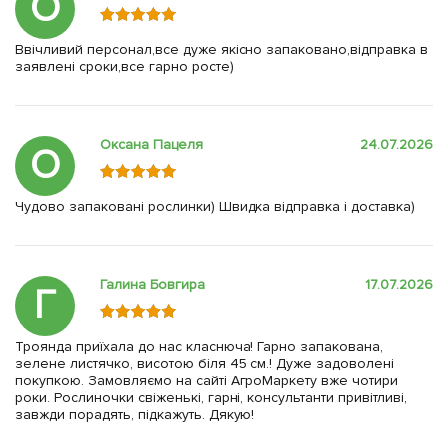
О
Ввічливий персонал,все дуже якісно запаковано,відправка в
заявлені сроки,все гарно росте)
Оксана Пацеля
24.07.2026
О
Чудово запаковані рослинки) Швидка відправка і доставка)
Галина Бовгира
17.07.2026
Г
Троянда приїхала до нас класнюча! Гарно запакована,
зелене листячко, висотою біля 45 см.! Дуже задоволені
покупкою. Замовляємо на сайті АгроМаркету вже чотири
роки. Рослиночки свіженькі, гарні, консультанти привітливі,
завжди порадять, підкажуть. Дякую!