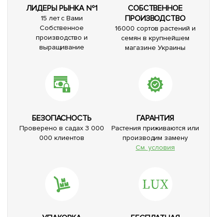
ЛИДЕРЫ РЫНКА №1
СОБСТВЕННОЕ
ПРОИЗВОДСТВО
15 лет с Вами
Собственное
16000 сортов растений и
производство и
семян в крупнейшем
выращивание
магазине Украины
БЕЗОПАСНОСТЬ
ГАРАНТИЯ
Проверено в садах 3 000
Растения приживаются или
000 клиентов
производим замену
См. условия