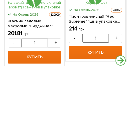
На Осень-2026
23912
На Осень-2026
120909
Пион травянистый "Red
Жасмин садовый
Supreme" 1шт в упаковке
махровый "Вирджинал"
(Корневище)
214
грн
(сладкий, достаточно
201.81
грн
сильный аромат) 1 саженец
-
+
в упаковке
-
+
КУПИТЬ
КУПИТЬ