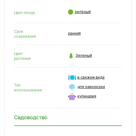

зелёный
Цвет плода
Срок
ранний
созревания
Цвет

Зеленый
растения
в свежем виде
Тип
для заморозки
использования
кулинария
Садоводство