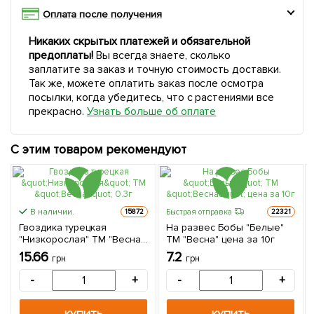
Оплата после получения
Никаких скрытых платежей и обязательной
предоплаты!
Вы всегда знаете, сколько
заплатите за заказ и точную стоимость доставки.
Так же, можете оплатить заказ после осмотра
посылки, когда убедитесь, что с растениями все
прекрасно.
Узнать больше об оплате
С этим товаром рекомендуют
В наличии.
Быстрая отправка
15872
22321
Гвоздика турецкая
На развес Бобы "Белые"
"Низкорослая" ТМ "Весна"
ТМ "Весна" цена за 10г
0.3г
15.66
7.2
грн
грн
-
+
-
+