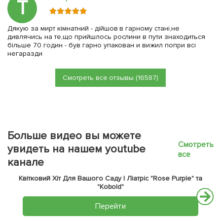
Т
Дякую за мирт кімнатний - дійшов в гарному стані,не
дивлячись на те,що прийшлось рослини в пути знаходиться
більше 70 годин - був гарно упакован и вижил попри всі
негаразди
Смотреть все отзывы (16587)
Больше видео вы можете
Смотреть
увидеть на нашем youtube
все
канале
Квітковий Хіт Для Вашого Саду | Ліатріс "Rose Purple" та
"Kobold"
Перейти