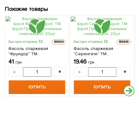
Похожие товары
Быстрая отправка
Быстрая отправка
188939
188938
Фасоль спаржевая
Фасоль спаржевая
"Фруидор" ТМ
"Серенгети" ТМ
"Профессиональные
"Профессиональные
41
19.46
грн
грн
семена" 20шт
семена" 20шт
-
+
-
+
КУПИТЬ
КУПИТЬ