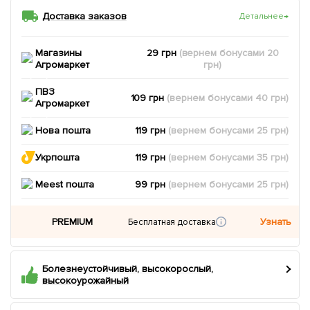
Доставка заказов
Детальнее
→
Магазины
29 грн
(вернем
бонусами
20
Агромаркет
грн)
ПВЗ
109 грн
(вернем
бонусами
40
грн)
Агромаркет
Нова пошта
119 грн
(вернем
бонусами
25
грн)
Укрпошта
119 грн
(вернем
бонусами
35
грн)
Meest пошта
99 грн
(вернем
бонусами
25
грн)
PREMIUM
Узнать
Бесплатная доставка
Болезнеустойчивый, высокорослый,
высокоурожайный