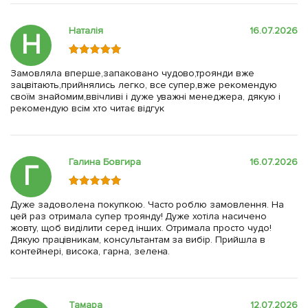
Наталія
16.07.2026
Н
Замовляла вперше,запаковано чудово,троянди вже
зацвітають,прийнялись легко, все супер,вже рекомендую
своїм знайомим,ввічливі і дуже уважні менеджера, дякую і
рекомендую всім хто читає відгук
Галина Бовгира
16.07.2026
Г
Дуже задоволена покупкою. Часто роблю замовлення. На
цей раз отримала супер троянду! Дуже хотіла насичено
жовту, щоб виділити серед інших. Отримала просто чудо!
Дякую працівникам, консультантам за вибір. Прийшла в
контейнері, висока, гарна, зелена.
Тамара
12.07.2026