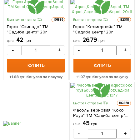
Быстрая отправка
Быстрая отправка
176839
182351
Горох "Скинадо" ТМ
Горох "Келмервейл" ТМ
"Садиба центр" 20г
"Садиба центр" 20г
42
26.79
грн
грн
цена
цена
-
+
-
+
КУПИТЬ
КУПИТЬ
+
1.68
грн бонусов за покупку
+
1.07
грн бонусов за покупку
Быстрая отправка
182358
Фасоль зерновая "Коко
Роуз" ТМ "Садиба центр"
10г
45
грн
цена
-
+