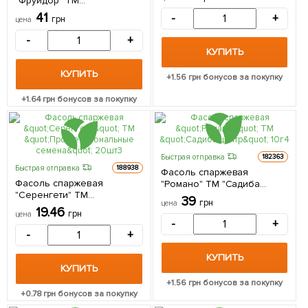
"Фруидор" ТМ
"Профессиональные
41
-
+
грн
цена
семена" 20шт
-
+
КУПИТЬ
КУПИТЬ
+
1.56
грн бонусов за покупку
+
1.64
грн бонусов за покупку
Быстрая отправка
182363
Быстрая отправка
188938
Фасоль спаржевая
Фасоль спаржевая
"Романо" ТМ "Садиба
"Серенгети" ТМ
центр" 10г
39
грн
цена
"Профессиональные
19.46
грн
цена
семена" 20шт
-
+
-
+
КУПИТЬ
КУПИТЬ
+
1.56
грн бонусов за покупку
+
0.78
грн бонусов за покупку