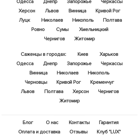
Одесса
Днепр
Запорожье
Черкассы
Херсон
Львов
Винница
Кривой Рог
Луцк
Николаев
Никополь
Полтава
Ровно
Сумы
Хмельницкий
Чернигов
Житомир
Саженцы в городах:
Киев
Харьков
Одесса
Днепр
Запорожье
Черкассы
Винница
Николаев
Никополь
Черновцы
Кривой Рог
Кременчуг
Львов
Полтава
Херсон
Чернигов
Житомир
Блог
О нас
Контакты
Гарантия
Оплата и доставка
Отзывы
Клуб "LUX"