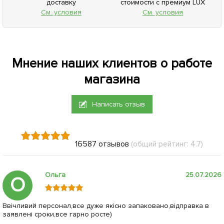
доставку
стоимости с премиум LUX
См. условия
См. условия
Мнение наших клиентов о работе
магазина
Написать отзыв
16587 отзывов
(общий рейтинг: 4.7)
Ольга
25.07.2026
О
Ввічливий персонал,все дуже якісно запаковано,відправка в
заявлені сроки,все гарно росте)