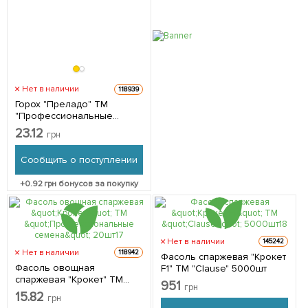
Нет в наличии
118939
Горох "Преладо" ТМ
"Профессиональные
семена" 20шт
23.12
грн
Сообщить о поступлении
+
0.92
грн бонусов за покупку
Нет в наличии
145242
Нет в наличии
118942
Фасоль спаржевая "Крокет
Фасоль овощная
F1" ТМ "Clause" 5000шт
спаржевая "Крокет" ТМ
951
грн
"Профессиональные
15.82
грн
семена" 20шт