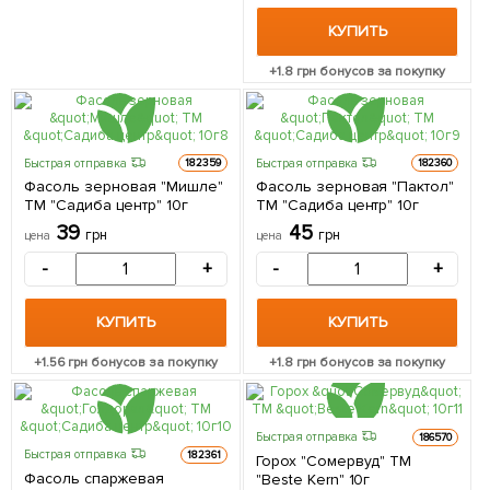
КУПИТЬ
+
1.8
грн бонусов за покупку
Быстрая отправка
Быстрая отправка
182359
182360
Фасоль зерновая "Мишле"
Фасоль зерновая "Пактол"
ТМ "Садиба центр" 10г
ТМ "Садиба центр" 10г
39
45
грн
грн
цена
цена
-
+
-
+
КУПИТЬ
КУПИТЬ
+
1.56
грн бонусов за покупку
+
1.8
грн бонусов за покупку
Быстрая отправка
186570
Быстрая отправка
182361
Горох "Сомервуд" ТМ
Фасоль спаржевая
"Beste Kern" 10г