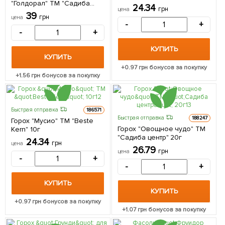
"Голдорал" ТМ "Садиба
24.34
грн
цена
центр" 10г
39
грн
цена
-
+
-
+
КУПИТЬ
КУПИТЬ
+
0.97
грн бонусов за покупку
+
1.56
грн бонусов за покупку
Быстрая отправка
186571
Быстрая отправка
188247
Горох "Мусио" ТМ "Beste
Горох "Овощное чудо" ТМ
Kern" 10г
"Садиба центр" 20г
24.34
грн
цена
26.79
грн
цена
-
+
-
+
КУПИТЬ
КУПИТЬ
+
0.97
грн бонусов за покупку
+
1.07
грн бонусов за покупку