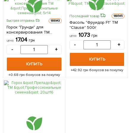
Последний товар
189545
Быстрая отправка
188943
Фасоль "Фруидор F1" ТМ
Горох "Грунди" для
"Clause" 500г
консервирования ТМ
1073
грн
цена
"Профессиональные
17.04
грн
цена
семена" 5г
-
+
-
+
КУПИТЬ
КУПИТЬ
+
42.92
грн бонусов за покупку
+
0.68
грн бонусов за покупку