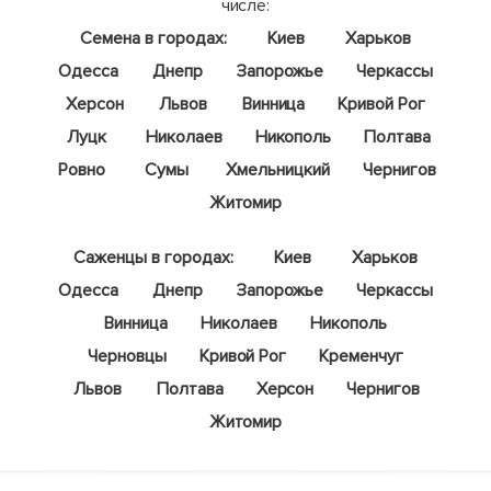
числе:
Семена в городах:
Киев
Харьков
Одесса
Днепр
Запорожье
Черкассы
Херсон
Львов
Винница
Кривой Рог
Луцк
Николаев
Никополь
Полтава
Ровно
Сумы
Хмельницкий
Чернигов
Житомир
Саженцы в городах:
Киев
Харьков
Одесса
Днепр
Запорожье
Черкассы
Винница
Николаев
Никополь
Черновцы
Кривой Рог
Кременчуг
Львов
Полтава
Херсон
Чернигов
Житомир