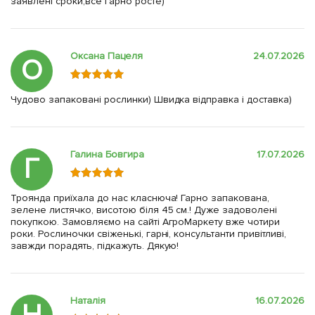
заявлені сроки,все гарно росте)
Оксана Пацеля
24.07.2026
О
Чудово запаковані рослинки) Швидка відправка і доставка)
Галина Бовгира
17.07.2026
Г
Троянда приїхала до нас класнюча! Гарно запакована,
зелене листячко, висотою біля 45 см.! Дуже задоволені
покупкою. Замовляємо на сайті АгроМаркету вже чотири
роки. Рослиночки свіженькі, гарні, консультанти привітливі,
завжди порадять, підкажуть. Дякую!
Наталія
16.07.2026