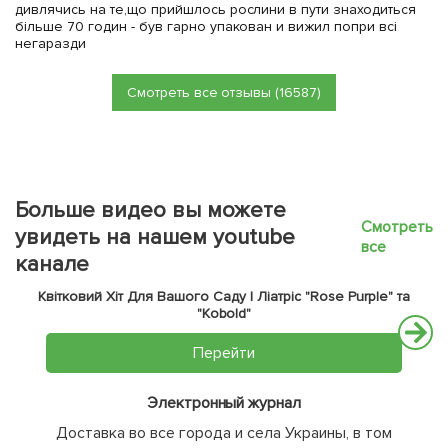
дивлячись на те,що прийшлось рослини в пути знаходиться
більше 70 годин - був гарно упакован и вижил попри всі
негаразди
Смотреть все отзывы (16587)
Больше видео вы можете
Смотреть
увидеть на нашем youtube
все
канале
Квітковий Хіт Для Вашого Саду | Ліатріс "Rose Purple" та
"Kobold"
Перейти
Электронный журнал
Доставка во все города и села Украины, в том