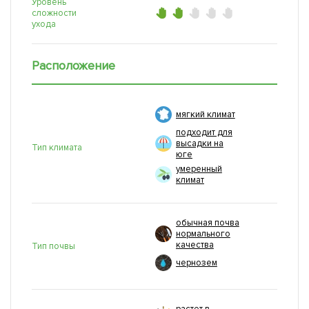
Уровень
сложности
ухода
Расположение
мягкий климат
подходит для
высадки на
Тип климата
юге
умеренный
климат
обычная почва
нормального
качества
Тип почвы
чернозем