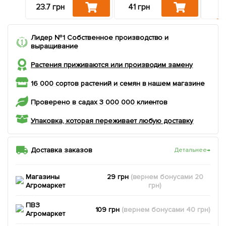
23.7 грн
41 грн
63
Лидер №1 Собственное производство и
выращивание
Растения приживаются или производим замену
16 000 сортов растений и семян в нашем магазине
Проверено в садах 3 000 000 клиентов
Упаковка, которая переживает любую доставку
Доставка заказов
Детальнее
→
Магазины
29 грн
(вернем
бонусами
20
Агромаркет
грн)
ПВЗ
109 грн
(вернем
бонусами
40
грн)
Агромаркет