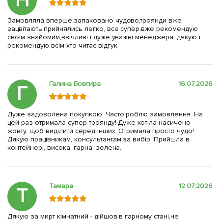
Н
Замовляла вперше,запаковано чудово,троянди вже
зацвітають,прийнялись легко, все супер,вже рекомендую
своїм знайомим,ввічливі і дуже уважні менеджера, дякую і
рекомендую всім хто читає відгук
Галина Бовгира
16.07.2026
Г
Дуже задоволена покупкою. Часто роблю замовлення. На
цей раз отримала супер троянду! Дуже хотіла насичено
жовту, щоб виділити серед інших. Отримала просто чудо!
Дякую працівникам, консультантам за вибір. Прийшла в
контейнері, висока, гарна, зелена.
Тамара
12.07.2026
Т
Дякую за мирт кімнатний - дійшов в гарному стані,не