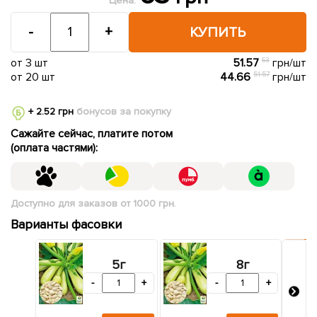
Цена:
-
+
КУПИТЬ
от 3 шт
51.57
63
грн/шт
от 20 шт
44.66
51.57
грн/шт
+ 2.52 грн
бонусов за покупку
Сажайте сейчас, платите потом
(оплата частями):
Доступно для заказов от 1000 грн.
Варианты фасовки
5г
8г
-
+
-
+