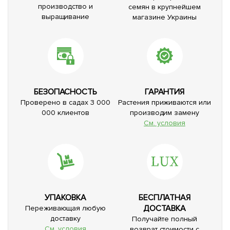
производство и
семян в крупнейшем
выращивание
магазине Украины
БЕЗОПАСНОСТЬ
ГАРАНТИЯ
Проверено в садах 3 000
Растения приживаются или
000 клиентов
производим замену
См. условия
УПАКОВКА
БЕСПЛАТНАЯ
ДОСТАВКА
Переживающая любую
доставку
Получайте полный
См. условия
возврат стоимости с