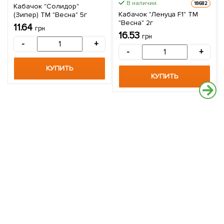
В наличии.
18682
Кабачок "Солидор"
Кабачок "Ленуца F1" ТМ
(Зипер) ТМ "Весна" 5г
"Весна" 2г
11.64
грн
16.53
грн
-
+
-
+
КУПИТЬ
КУПИТЬ