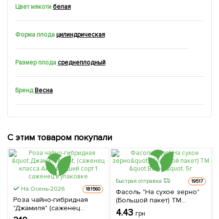
Цвет мякоти
белая
Форма плода
цилиндрическая
Размер плода
среднеплодный
Бренд
Весна
С этим товаром покупали
Быстрая отправка
19517
На Осень-2026
181560
Фасоль "На сухое зерно"
Роза чайно-гибридная
(Большой пакет) ТМ
"Джамиля" (саженец
"Весна" 5г
4.43
грн
класса АА+) высший сорт 1