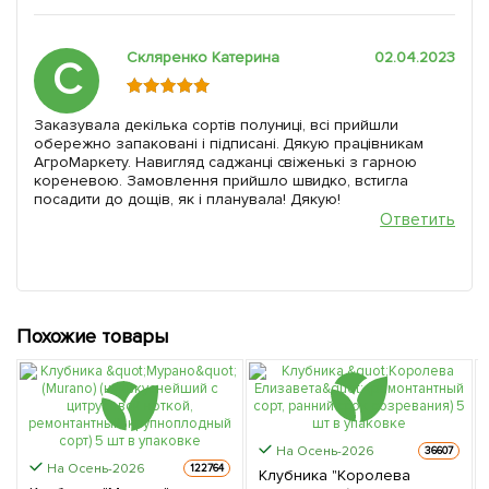
Скляренко Катерина
02.04.2023
С
Заказувала декілька сортів полуниці, всі прийшли
обережно запаковані і підписані. Дякую працівникам
АгроМаркету. Навигляд саджанці свіженькі з гарною
кореневою. Замовлення прийшло швидко, встигла
посадити до дощів, як і планувала! Дякую!
Ответить
Похожие товары
На Осень-2026
36607
На Осень-2026
122764
Клубника "Королева