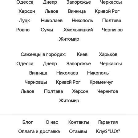
Одесса
Днепр
Запорожье
Черкассы
Херсон
Львов
Винница
Кривой Рог
Луцк
Николаев
Никополь
Полтава
Ровно
Сумы
Хмельницкий
Чернигов
Житомир
Саженцы в городах:
Киев
Харьков
Одесса
Днепр
Запорожье
Черкассы
Винница
Николаев
Никополь
Черновцы
Кривой Рог
Кременчуг
Львов
Полтава
Херсон
Чернигов
Житомир
Блог
О нас
Контакты
Гарантия
Оплата и доставка
Отзывы
Клуб "LUX"