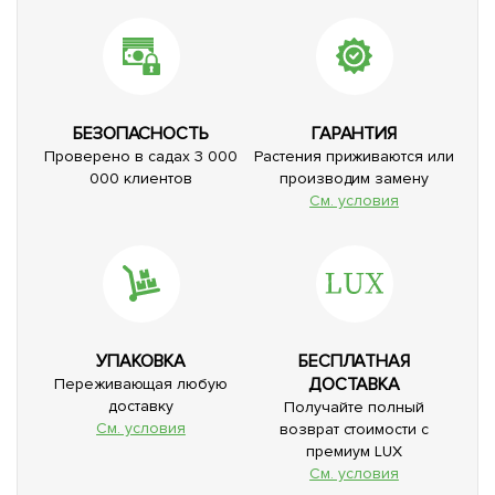
БЕЗОПАСНОСТЬ
ГАРАНТИЯ
Проверено в садах 3 000
Растения приживаются или
000 клиентов
производим замену
См. условия
УПАКОВКА
БЕСПЛАТНАЯ
ДОСТАВКА
Переживающая любую
доставку
Получайте полный
См. условия
возврат стоимости с
премиум LUX
См. условия