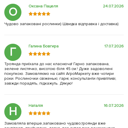
Оксана Пацеля
24.07.2026
О
Чудово запаковані рослинки) Швидка відправка і доставка)
Галина Бовгира
17.07.2026
Г
Троянда приїхала до нас класнюча! Гарно запакована,
зелене листячко, висотою біля 45 см.! Дуже задоволені
покупкою. Замовляємо на сайті АгроМаркету вже чотири
роки. Рослиночки свіженькі, гарні, консультанти привітливі,
завжди порадять, підкажуть. Дякую!
Наталія
16.07.2026
Н
Замовляла вперше,запаковано чудово,троянди вже