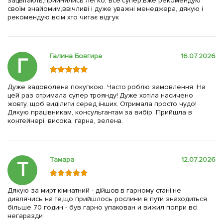
зацвітають,прийнялись легко, все супер,вже рекомендую
своїм знайомим,ввічливі і дуже уважні менеджера, дякую і
рекомендую всім хто читає відгук
Галина Бовгира
16.07.2026
Г
Дуже задоволена покупкою. Часто роблю замовлення. На
цей раз отримала супер троянду! Дуже хотіла насичено
жовту, щоб виділити серед інших. Отримала просто чудо!
Дякую працівникам, консультантам за вибір. Прийшла в
контейнері, висока, гарна, зелена.
Тамара
12.07.2026
Т
Дякую за мирт кімнатний - дійшов в гарному стані,не
дивлячись на те,що прийшлось рослини в пути знаходиться
більше 70 годин - був гарно упакован и вижил попри всі
негаразди