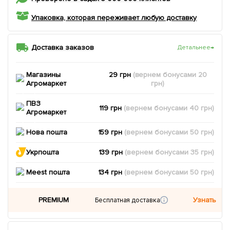
Упаковка, которая переживает любую доставку
Доставка заказов
Детальнее
→
Магазины
29 грн
(вернем
бонусами
20
Агромаркет
грн)
ПВЗ
119 грн
(вернем
бонусами
40
грн)
Агромаркет
Нова пошта
159 грн
(вернем
бонусами
50
грн)
Укрпошта
139 грн
(вернем
бонусами
35
грн)
Meest пошта
134 грн
(вернем
бонусами
50
грн)
PREMIUM
Узнать
Бесплатная доставка