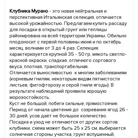
Клубника Мурано
- это новая нейтральная и
перспективная Итальянская селекция, отличается
высокой урожайностью. Предлагаем купить рассаду
для посадки в открытый грунт или теплицы
районирована на всей территории Украины. Обильно
плодоносит с первой половины июня и по октябрь
месяц, волнами от 3 до 4 раз. Селекция
характеризуется крупной 35 - 50 гр, мякоть светло-
красной окраски, сладкая, отличного сортового
вкуса, плотная, транспортабельная.
Отличается выносливостью к многим заболеваниям
(корневым гнилям, некоторым видам пятнистости
листьев, фитофторозу и серой гнили ягоды). В
результате наблюдений проявила хорошую
морозостойкость.
Куст не большой, побеги сильные, прямостоячие.
Период от начала цветения до созревания ягод 26 -
30 дней, усов даёт не большое количество.
Посадка и уход не отличаются от других сортов
клубники, схема может быть 25 х 25 см, выбирается
солнечная стороны участка, грунт вспушенный,