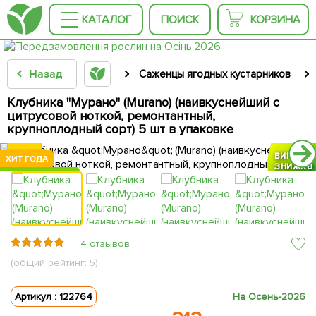
КАТАЛОГ
ПОИСК
КОРЗИНА
Назад
Саженцы ягодных кустарников
Клубника "Мурано" (Murano) (наивкуснейший с
цитрусовой ноткой, ремонтантный,
крупноплодный сорт) 5 шт в упаковке
вигідна
вигідна
вигідна
вигідна
ХИТ ГОДА
ХИТ ГОДА
ХИТ ГОДА
ХИТ ГОДА
знижка
знижка
знижка
знижка
РЕМОНТАНТНАЯ
РЕМОНТАНТНАЯ
РЕМОНТАНТНАЯ
РЕМОНТАНТНАЯ
ЦЕНА ЗА
ЦЕНА ЗА
ЦЕНА ЗА
ЦЕНА ЗА
5шт
5шт
5шт
5шт
4 отзывов
(общий рейтинг: 5)
Артикул : 122764
На Осень-2026