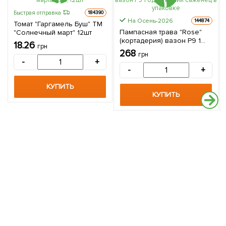
Быстрая отправка
184390
На Осень-2026
144874
Томат "Гаргамель Буш" ТМ
Пампасная трава "Rose"
"Солнечный март" 12шт
(кортадерия) вазон Р9 1
18.26
грн
однолетний саженец в
268
грн
упаковке
-
+
-
+
КУПИТЬ
КУПИТЬ