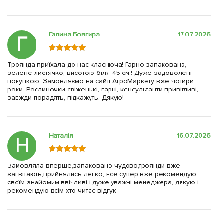
Галина Бовгира
17.07.2026
Г
Троянда приїхала до нас класнюча! Гарно запакована,
зелене листячко, висотою біля 45 см.! Дуже задоволені
покупкою. Замовляємо на сайті АгроМаркету вже чотири
роки. Рослиночки свіженькі, гарні, консультанти привітливі,
завжди порадять, підкажуть. Дякую!
Наталія
16.07.2026
Н
Замовляла вперше,запаковано чудово,троянди вже
зацвітають,прийнялись легко, все супер,вже рекомендую
своїм знайомим,ввічливі і дуже уважні менеджера, дякую і
рекомендую всім хто читає відгук