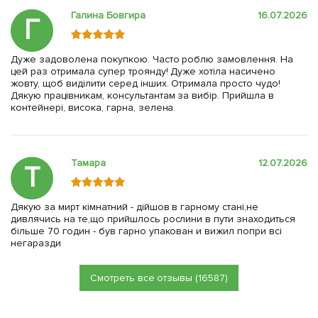
Галина Бовгира
16.07.2026
Г
Дуже задоволена покупкою. Часто роблю замовлення. На
цей раз отримала супер троянду! Дуже хотіла насичено
жовту, щоб виділити серед інших. Отримала просто чудо!
Дякую працівникам, консультантам за вибір. Прийшла в
контейнері, висока, гарна, зелена.
Тамара
12.07.2026
Т
Дякую за мирт кімнатний - дійшов в гарному стані,не
дивлячись на те,що прийшлось рослини в пути знаходиться
більше 70 годин - був гарно упакован и вижил попри всі
негаразди
Смотреть все отзывы (16587)