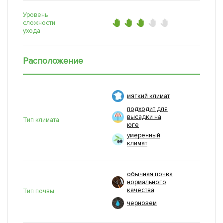
Уровень
сложности
ухода
Расположение
мягкий климат
подходит для
высадки на
Тип климата
юге
умеренный
климат
обычная почва
нормального
качества
Тип почвы
чернозем