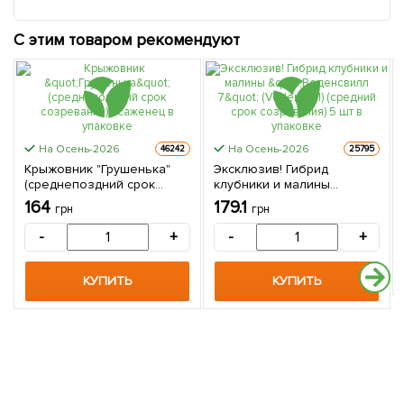
С этим товаром рекомендуют
На Осень-2026
На Осень-2026
46242
25795
Крыжовник "Грушенька"
Эксклюзив! Гибрид
(среднепоздний срок
клубники и малины
созревания) 1 саженец в
"Веденсвилл 7" (Vedenswil)
164
179.1
грн
грн
упаковке
(средний срок созревания)
5 шт в упаковке
-
+
-
+
КУПИТЬ
КУПИТЬ