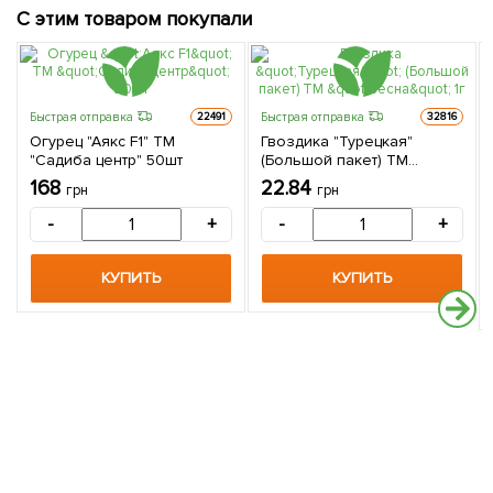
С этим товаром покупали
Быстрая отправка
Быстрая отправка
22491
32816
Огурец "Аякс F1" ТМ
Гвоздика "Турецкая"
"Садиба центр" 50шт
(Большой пакет) ТМ
"Весна" 1г
168
22.84
грн
грн
-
+
-
+
КУПИТЬ
КУПИТЬ