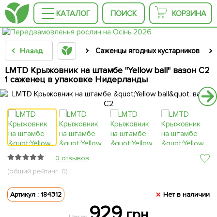
КАТАЛОГ
ПОИСК
КОРЗИНА
Назад
Саженцы ягодных кустарников
LMTD Крыжовник на штамбе "Yellow ball" вазон С2
1 саженец в упаковке Нидерланды
0 отзывов
(общий рейтинг: 0)
Артикул : 184312
Нет в наличии
929
грн