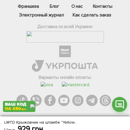
Франшиза
Блог
О нас
Контакты
Электронный журнал
Как сделать заказ
Доставка по всей Украине:
Фейсбук
Телеграм
Вайбер
Інстаграм
Варианты онлайн оплаты:
Онлайн чат
ВАШ КОД
НА 450
грн
LMTD Крыжовник на штамбе "Yellow ball" вазон С2
Agromarket.Copyright © 2013-2026. Все права защищены
929
грн
Цена