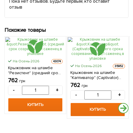
Пока нет отзывов. Будьте первым, кто оставит
отзыв
Похожие товары
На Осень-2026
43074
На Осень-2026
35952
Крыжовник на штамбе
Крыжовник на штамбе
"Резистент" (средний срок
"Каптиватор" (Captivator)
созревания) 1 саженец в
762
грн
(среднего срока
упаковке
762
грн
созревания сорт) 1
-
+
саженец в упаковке
-
+
КУПИТЬ
КУПИТЬ