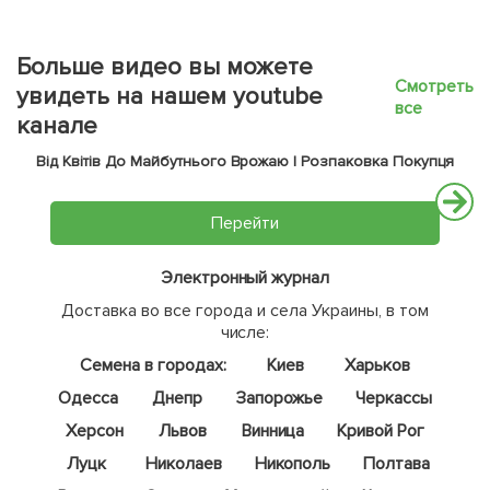
Больше видео вы можете
Смотреть
увидеть на нашем youtube
все
канале
Від Квітів До Майбутнього Врожаю | Розпаковка Покупця
Перейти
Электронный журнал
Доставка во все города и села Украины, в том
числе:
Семена в городах:
Киев
Харьков
Одесса
Днепр
Запорожье
Черкассы
Херсон
Львов
Винница
Кривой Рог
Луцк
Николаев
Никополь
Полтава