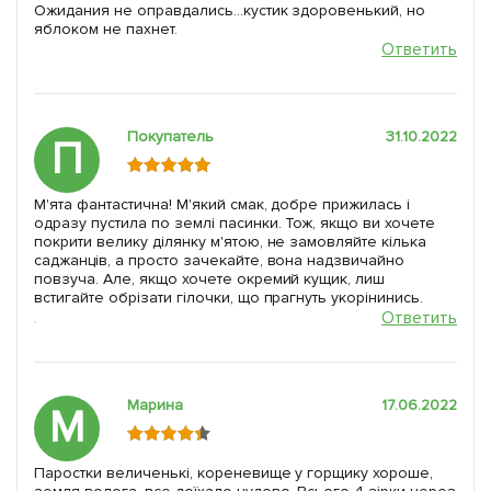
Ожидания не оправдались...кустик здоровенький, но
яблоком не пахнет.
Ответить
Покупатель
31.10.2022
П
М'ята фантастична! М'який смак, добре прижилась і
одразу пустила по землі пасинки. Тож, якщо ви хочете
покрити велику ділянку м'ятою, не замовляйте кілька
саджанців, а просто зачекайте, вона надзвичайно
повзуча. Але, якщо хочете окремий кущик, лиш
встигайте обрізати гілочки, що прагнуть укорінинись.
Ответить
Марина
17.06.2022
М
Паростки величенькі, кореневище у горщику хороше,