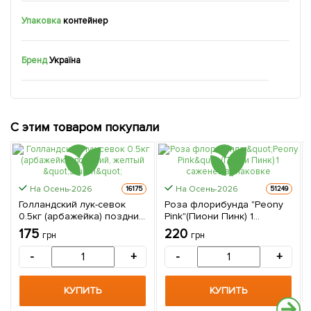
Упаковка
контейнер
Бренд
Україна
С этим товаром покупали
На Осень-2026
На Осень-2026
16175
51249
Голландский лук-севок
Роза флорибунда "Peony
0.5кг (арбажейка) поздний,
Pink"(Пиони Пинк) 1
желтый "Sturon"
саженец в упаковке
175
220
грн
грн
-
+
-
+
КУПИТЬ
КУПИТЬ