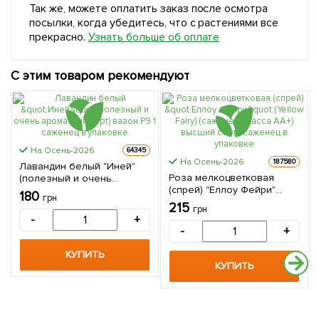
Так же, можете оплатить заказ после осмотра
посылки, когда убедитесь, что с растениями все
прекрасно.
Узнать больше об оплате
С этим товаром рекомендуют
На Осень-2026
64345
На Осень-2026
187580
Лавандин белый "Иней"
Роза мелкоцветковая
(полезный и очень
(спрей) "Еллоу Фейри"
ароматный сорт) вазон Р9
180
грн
(Yellow Fairу) (саженец
1 саженец в упаковке
215
грн
класса АА+) высший сорт 1
-
+
саженец в упаковке
-
+
КУПИТЬ
КУПИТЬ