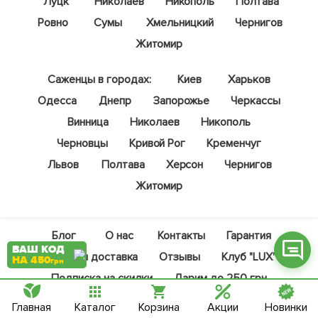
Луцк
Николаев
Никополь
Полтава
Ровно
Сумы
Хмельницкий
Чернигов
Житомир
Саженцы в городах:
Киев
Харьков
Фейсбук
Одесса
Днепр
Запорожье
Черкассы
Телеграм
Винница
Николаев
Никополь
Вайбер
Черновцы
Кривой Рог
Кременчуг
Інстаграм
Львов
Полтава
Херсон
Чернигов
Житомир
Онлайн чат
Блог
О нас
Контакты
Гарантия
ВАШ КОД
Оплата и доставка
Отзывы
Клуб "LUX"
НА 450
грн
Подписка на скидки
Дарим до 250 грн
Средства защиты Kartal
Помощь
Главная
Каталог
Корзина
Акции
Новинки