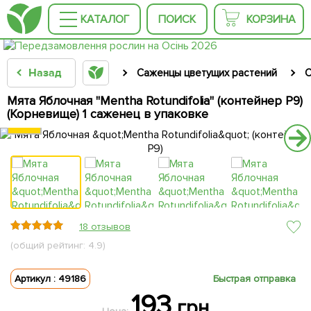
КАТАЛОГ
ПОИСК
КОРЗИНА
Назад
Саженцы цветущих растений
С
Мята Яблочная "Mentha Rotundifolia" (контейнер Р9)
(Корневище) 1 саженец в упаковке
18 отзывов
(общий рейтинг: 4.9)
Артикул : 49186
Быстрая отправка
193
грн