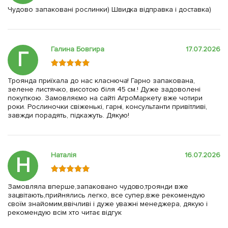
Чудово запаковані рослинки) Швидка відправка і доставка)
Галина Бовгира
17.07.2026
Г
Троянда приїхала до нас класнюча! Гарно запакована,
зелене листячко, висотою біля 45 см.! Дуже задоволені
покупкою. Замовляємо на сайті АгроМаркету вже чотири
роки. Рослиночки свіженькі, гарні, консультанти привітливі,
завжди порадять, підкажуть. Дякую!
Наталія
16.07.2026
Н
Замовляла вперше,запаковано чудово,троянди вже
зацвітають,прийнялись легко, все супер,вже рекомендую
своїм знайомим,ввічливі і дуже уважні менеджера, дякую і
рекомендую всім хто читає відгук