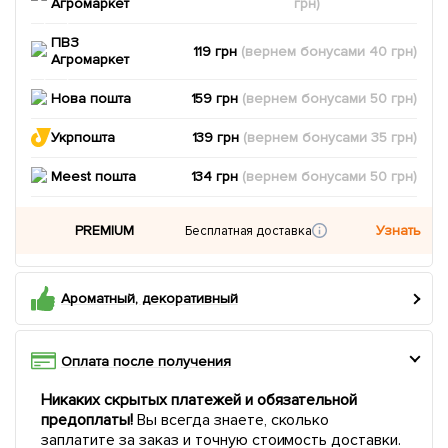
Агромаркет
грн)
ПВЗ
119 грн
(вернем
бонусами
40
грн)
Агромаркет
Нова пошта
159 грн
(вернем
бонусами
50
грн)
Укрпошта
139 грн
(вернем
бонусами
35
грн)
Meest пошта
134 грн
(вернем
бонусами
50
грн)
PREMIUM
Узнать
Бесплатная доставка
Ароматный, декоративный
Оплата после получения
Никаких скрытых платежей и обязательной
предоплаты!
Вы всегда знаете, сколько
заплатите за заказ и точную стоимость доставки.