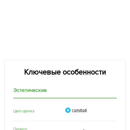
Ключевые особенности
Эстетические

голубой
Цвет цветка
Период