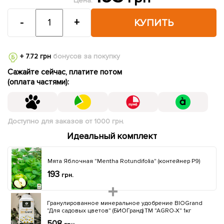
Цена:
-
+
КУПИТЬ
+ 7.72 грн
бонусов за покупку
Сажайте сейчас, платите потом
(оплата частями):
Доступно для заказов от 1000 грн.
Идеальный комплект
Мята Яблочная "Mentha Rotundifolia" (контейнер Р9)
193
грн.
Гранулированное минеральное удобрение BIOGrand
"Для садовых цветов" (БИОГранд) ТМ "AGRO-X" 1кг
508