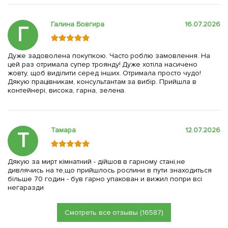
Галина Бовгира
16.07.2026
Г
Дуже задоволена покупкою. Часто роблю замовлення. На
цей раз отримала супер троянду! Дуже хотіла насичено
жовту, щоб виділити серед інших. Отримала просто чудо!
Дякую працівникам, консультантам за вибір. Прийшла в
контейнері, висока, гарна, зелена.
Тамара
12.07.2026
Т
Дякую за мирт кімнатний - дійшов в гарному стані,не
дивлячись на те,що прийшлось рослини в пути знаходиться
більше 70 годин - був гарно упакован и вижил попри всі
негаразди
Смотреть все отзывы (16587)