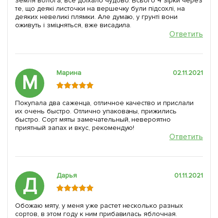
земля волога, все доїхало чудово. Всього 4 зірки через
те, що деякі листочки на вершечку були підсохлі, на
деяких невеликі плямки. Але думаю, у грунті вони
оживуть і зміцняться, вже висадила.
Ответить
Марина
02.11.2021
М
Покупала два саженца, отличное качество и прислали
их очень быстро. Отлично упакованы, прижились
быстро. Сорт мяты замечательный, невероятно
приятный запах и вкус, рекомендую!
Ответить
Дарья
01.11.2021
Д
Обожаю мяту, у меня уже растет несколько разных
сортов, в этом году к ним прибавилась яблочная.