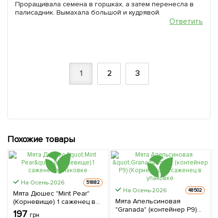
Проращивала семена в горшках, а затем перенесла в
палисадник. Вымахала большой и кудрявой.
Ответить
1
2
3
Похожие товары
На Осень-2026
51882
На Осень-2026
48502
Мята Дюшес "Mint Pear"
Мята Апельсиновая
(Корневище) 1 саженец в
"Granada" (контейнер Р9)
упаковке
197
грн
(Корневище) 1 саженец в