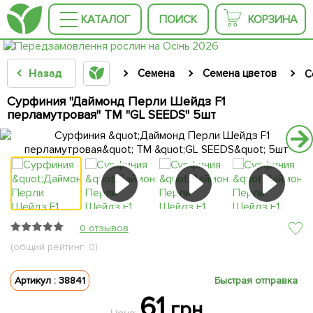
КАТАЛОГ
ПОИСК
КОРЗИНА
Назад
Семена
Семена цветов
С
Сурфиния "Даймонд Перли Шейдз F1
перламутровая" ТМ "GL SEEDS" 5шт
0 отзывов
(общий рейтинг: 0)
Артикул : 38841
Быстрая отправка
61
грн