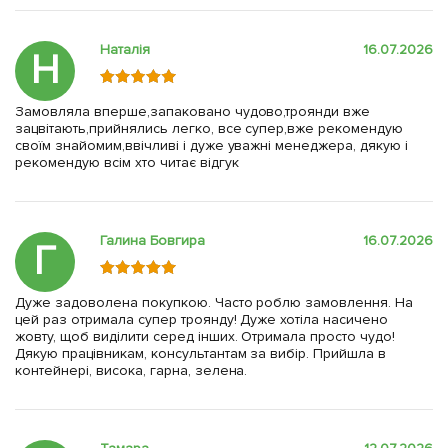
Наталія
16.07.2026
Н
Замовляла вперше,запаковано чудово,троянди вже
зацвітають,прийнялись легко, все супер,вже рекомендую
своїм знайомим,ввічливі і дуже уважні менеджера, дякую і
рекомендую всім хто читає відгук
Галина Бовгира
16.07.2026
Г
Дуже задоволена покупкою. Часто роблю замовлення. На
цей раз отримала супер троянду! Дуже хотіла насичено
жовту, щоб виділити серед інших. Отримала просто чудо!
Дякую працівникам, консультантам за вибір. Прийшла в
контейнері, висока, гарна, зелена.