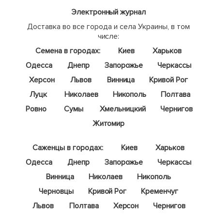
Электронный журнал
Доставка во все города и села Украины, в том
числе:
Семена в городах:
Киев
Харьков
Одесса
Днепр
Запорожье
Черкассы
Херсон
Львов
Винница
Кривой Рог
Луцк
Николаев
Никополь
Полтава
Ровно
Сумы
Хмельницкий
Чернигов
Житомир
Саженцы в городах:
Киев
Харьков
Одесса
Днепр
Запорожье
Черкассы
Винница
Николаев
Никополь
Черновцы
Кривой Рог
Кременчуг
Львов
Полтава
Херсон
Чернигов