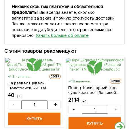
Никаких скрытых платежей и обязательной
предоплаты!
Вы всегда знаете, сколько
заплатите за заказ и точную стоимость доставки.
Так же, можете оплатить заказ после осмотра
посылки, когда убедитесь, что с растениями все
прекрасно.
Узнать больше об оплате
С этим товаром рекомендуют
В наличии.
22087
В наличии.
32480
На развес Щавель
Перец "Калифорнийское
"Толстолистный" ТМ
чудо красное" (Большой
"Весна" цена за 6г
40
грн
пакет) ТМ "Весна" 0,7г
21.14
грн
-
+
-
+
КУПИТЬ
КУПИТЬ