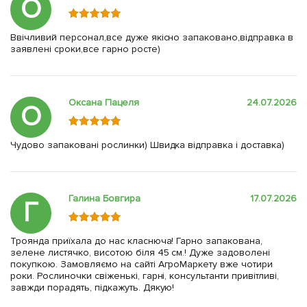
О
Ввічливий персонал,все дуже якісно запаковано,відправка в
заявлені сроки,все гарно росте)
Оксана Пацеля
24.07.2026
О
Чудово запаковані рослинки) Швидка відправка і доставка)
Галина Бовгира
17.07.2026
Г
Троянда приїхала до нас класнюча! Гарно запакована,
зелене листячко, висотою біля 45 см.! Дуже задоволені
покупкою. Замовляємо на сайті АгроМаркету вже чотири
роки. Рослиночки свіженькі, гарні, консультанти привітливі,
завжди порадять, підкажуть. Дякую!