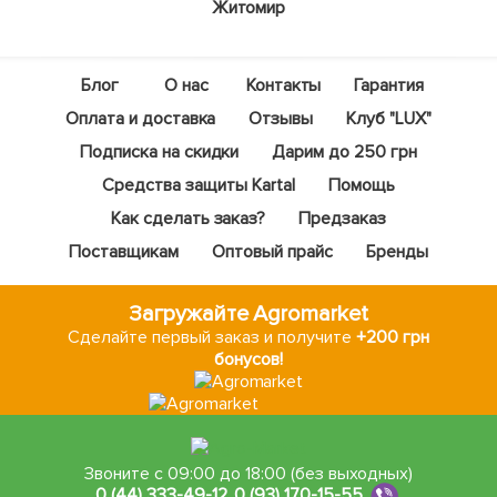
Житомир
Блог
О нас
Контакты
Гарантия
Оплата и доставка
Отзывы
Клуб "LUX"
Подписка на скидки
Дарим до 250 грн
Средства защиты Kartal
Помощь
Как сделать заказ?
Предзаказ
Поставщикам
Оптовый прайс
Бренды
Загружайте Agromarket
Сделайте первый заказ и получите
+200 грн
бонусов!
Звоните с 09:00 до 18:00 (без выходных)
0 (44) 333-49-12
,
0 (93) 170-15-55
,