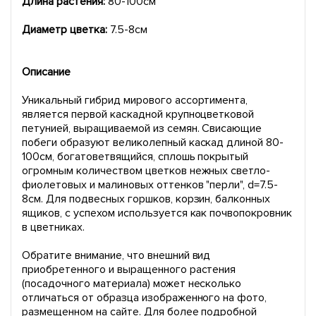
Длина растения:
80-100см
Диаметр цветка:
7.5-8см
Описание
Уникальный гибрид мирового ассортимента,
является первой каскадной крупноцветковой
петунией, выращиваемой из семян. Свисающие
побеги образуют великолепный каскад длиной 80-
100см, богатоветвящийся, сплошь покрытый
огромным количеством цветков нежных светло-
фиолетовых и малиновых оттенков "перли", d=7.5-
8см. Для подвесных горшков, корзин, балконных
ящиков, с успехом используется как почвопокровник
в цветниках.
Обратите внимание, что внешний вид
приобретенного и выращенного растения
(посадочного материала) может несколько
отличаться от образца изображенного на фото,
размещенном на сайте. Для более подробной