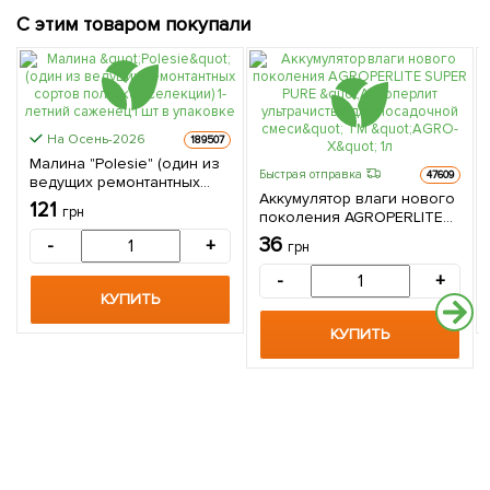
С этим товаром покупали
На Осень-2026
189507
Малина "Polesie" (один из
Быстрая отправка
47609
ведущих ремонтантных
Аккумулятор влаги нового
сортов польской
121
грн
поколения AGROPERLITE
селекции) 1-летний
SUPER PURE "Агроперлит
саженец 1 шт в упаковке
36
-
+
грн
ультрачистый для
посадочной смеси" ТМ
-
+
"AGRO-X" 1л
КУПИТЬ
КУПИТЬ