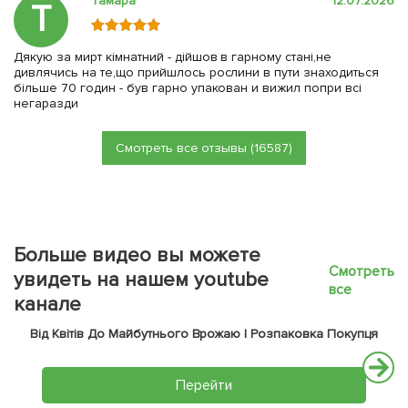
Тамара
12.07.2026
Т
Дякую за мирт кімнатний - дійшов в гарному стані,не
дивлячись на те,що прийшлось рослини в пути знаходиться
більше 70 годин - був гарно упакован и вижил попри всі
негаразди
Смотреть все отзывы (16587)
Больше видео вы можете
Смотреть
увидеть на нашем youtube
все
канале
Від Квітів До Майбутнього Врожаю | Розпаковка Покупця
Перейти