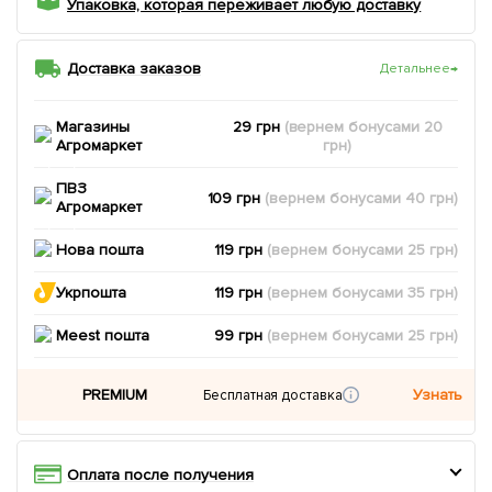
Упаковка, которая переживает любую доставку
Доставка заказов
Детальнее
→
Магазины
29 грн
(вернем
бонусами
20
Агромаркет
грн)
ПВЗ
109 грн
(вернем
бонусами
40
грн)
Агромаркет
Нова пошта
119 грн
(вернем
бонусами
25
грн)
Укрпошта
119 грн
(вернем
бонусами
35
грн)
Meest пошта
99 грн
(вернем
бонусами
25
грн)
PREMIUM
Узнать
Бесплатная доставка
Оплата после получения