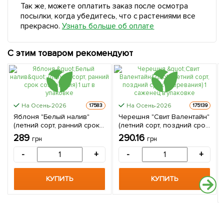
Так же, можете оплатить заказ после осмотра
посылки, когда убедитесь, что с растениями все
прекрасно.
Узнать больше об оплате
С этим товаром рекомендуют
На Осень-2026
На Осень-2026
17583
175139
Яблоня "Белый налив"
Черешня "Свит Валентайн"
(летний сорт, ранний срок
(летний сорт, поздний срок
созревания) 1 шт в
созревания) 1 саженец в
289
290.16
грн
грн
упаковке
упаковке
-
+
-
+
КУПИТЬ
КУПИТЬ