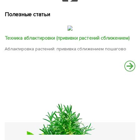
Полезные статьи
Техника аблактировки (прививки растений сближением)
Аблактировка растений: прививка сближением пошагово
К
Пр
со