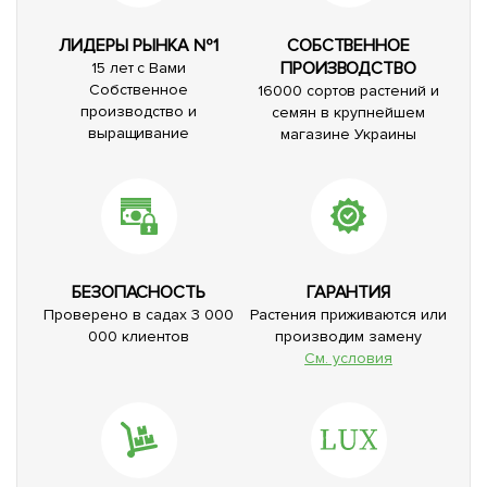
ЛИДЕРЫ РЫНКА №1
СОБСТВЕННОЕ
ПРОИЗВОДСТВО
15 лет с Вами
Собственное
16000 сортов растений и
производство и
семян в крупнейшем
выращивание
магазине Украины
БЕЗОПАСНОСТЬ
ГАРАНТИЯ
Проверено в садах 3 000
Растения приживаются или
000 клиентов
производим замену
См. условия