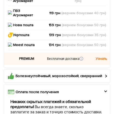
Агромаркет
грн)
ПВЗ
119 грн
(вернем
бонусами
40
грн)
Агромаркет
Нова пошта
159 грн
(вернем
бонусами
50
грн)
Укрпошта
139 грн
(вернем
бонусами
35
грн)
Meest пошта
134 грн
(вернем
бонусами
50
грн)
PREMIUM
Узнать
Бесплатная доставка
Болезнеустойчивый, морозостойкий, сверхранний
Оплата после получения
Никаких скрытых платежей и обязательной
предоплаты!
Вы всегда знаете, сколько
заплатите за заказ и точную стоимость доставки.