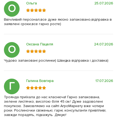
Ольга
25.07.2026
О
Ввічливий персонал,все дуже якісно запаковано,відправка в
заявлені сроки,все гарно росте)
Оксана Пацеля
24.07.2026
О
Чудово запаковані рослинки) Швидка відправка і доставка)
Галина Бовгира
17.07.2026
Г
Троянда приїхала до нас класнюча! Гарно запакована,
зелене листячко, висотою біля 45 см.! Дуже задоволені
покупкою. Замовляємо на сайті АгроМаркету вже чотири
роки. Рослиночки свіженькі, гарні, консультанти привітливі,
завжди порадять, підкажуть. Дякую!