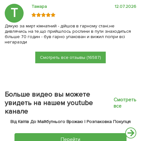
Тамара
12.07.2026
Т
Дякую за мирт кімнатний - дійшов в гарному стані,не
дивлячись на те,що прийшлось рослини в пути знаходиться
більше 70 годин - був гарно упакован и вижил попри всі
негаразди
Смотреть все отзывы (16587)
Больше видео вы можете
Смотреть
увидеть на нашем youtube
все
канале
Від Квітів До Майбутнього Врожаю | Розпаковка Покупця
Перейти