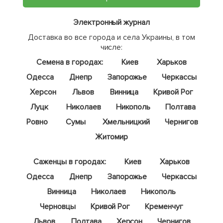
Электронный журнал
Доставка во все города и села Украины, в том
числе:
Семена в городах:
Киев
Харьков
Одесса
Днепр
Запорожье
Черкассы
Херсон
Львов
Винница
Кривой Рог
Луцк
Николаев
Никополь
Полтава
Ровно
Сумы
Хмельницкий
Чернигов
Житомир
Саженцы в городах:
Киев
Харьков
Одесса
Днепр
Запорожье
Черкассы
Винница
Николаев
Никополь
Черновцы
Кривой Рог
Кременчуг
Львов
Полтава
Херсон
Чернигов