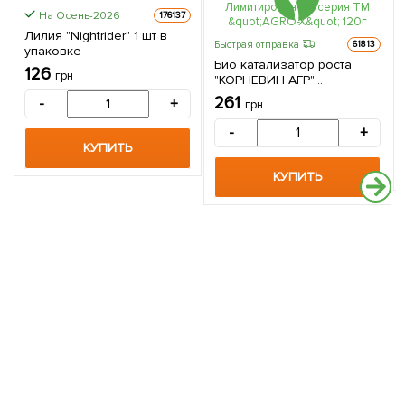
На Осень-2026
176137
Лилия "Nightrider" 1 шт в
Быстрая отправка
61813
упаковке
Био катализатор роста
126
грн
"КОРНЕВИН АГР"
Лимитированная серия ТМ
261
-
+
грн
"AGRO-X" 120г
-
+
КУПИТЬ
КУПИТЬ