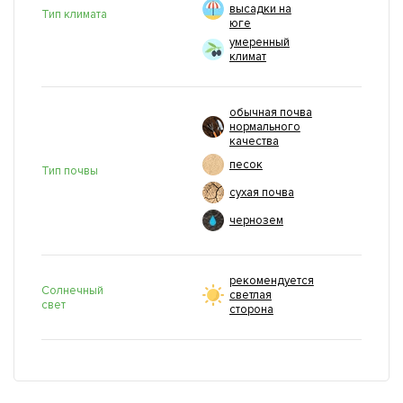
высадки на
Тип климата
юге
умеренный
климат
обычная почва
нормального
качества
песок
Тип почвы
сухая почва
чернозем
рекомендуется
Солнечный
светлая
свет
сторона