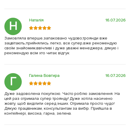
Наталія
16.07.2026
Н
Замовляла вперше,запаковано чудово,троянди вже
зацвітають,прийнялись легко, все супер,вже рекомендую
своїм знайомим,ввічливі і дуже уважні менеджера, дякую і
рекомендую всім хто читає відгук
Галина Бовгира
16.07.2026
Г
Дуже задоволена покупкою. Часто роблю замовлення. На
цей раз отримала супер троянду! Дуже хотіла насичено
жовту, щоб виділити серед інших. Отримала просто чудо!
Дякую працівникам, консультантам за вибір. Прийшла в
контейнері, висока, гарна, зелена.