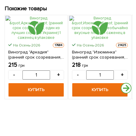
Похожие товары
На Осень-2026
На Осень-2026
17684
21425
Виноград "Аркадия"
Виноград "Изюминка"
(ранний срок созревания,
(ранний срок созревания,
один из лучших сортов в
необычайно вкусные
215
218
грн
грн
Украине) 1 саженец в
плоды) 1 саженец в
упаковке
упаковке
-
+
-
+
КУПИТЬ
КУПИТЬ