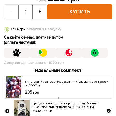
Цена:
-
+
КУПИТЬ
+ 9.4 грн
бонусов за покупку
Сажайте сейчас, платите потом
(оплата частями):
Доступно для заказов от 1000 грн.
Идеальный комплект
Виноград "Казанова" (сверхранний, сладкий, вес грозди
до 2000 г)
235
грн.
ение
Минеральное удобрение BIOHYPER EXTRA
ТМ
"Для винограда" (Биохайпер Экстра) ТМ
"AGRO-X" 100г