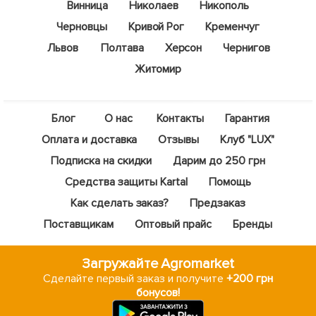
Винница
Николаев
Никополь
Черновцы
Кривой Рог
Кременчуг
Львов
Полтава
Херсон
Чернигов
Житомир
Блог
О нас
Контакты
Гарантия
Оплата и доставка
Отзывы
Клуб "LUX"
Подписка на скидки
Дарим до 250 грн
Средства защиты Kartal
Помощь
Как сделать заказ?
Предзаказ
Поставщикам
Оптовый прайс
Бренды
Загружайте Agromarket
Сделайте первый заказ и получите
+200 грн
бонусов!