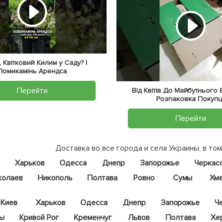
 Квітковий Килим у Саду? |
Ломикамінь Арендса
Перейти
Від Квітів До Майбутнього
Розпаковка Покупц
Перейти
Доставка во все города и села Украины, в том
Харьков
Одесса
Днепр
Запорожье
Черкас
колаев
Никополь
Полтава
Ровно
Сумы
Хм
Киев
Харьков
Одесса
Днепр
Запорожье
Ч
цы
Кривой Рог
Кременчуг
Львов
Полтава
Хе