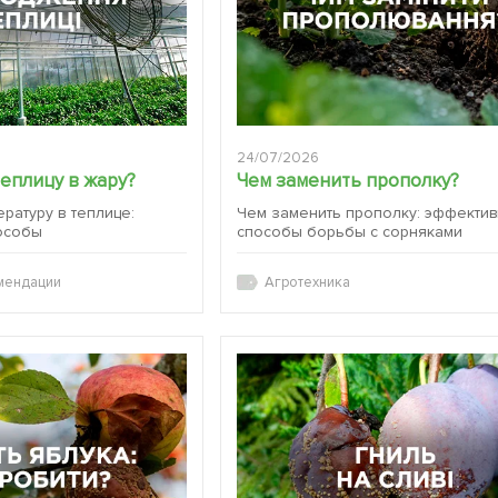
24/07/2026
теплицу в жару?
Чем заменить прополку?
ературу в теплице:
Чем заменить прополку: эффекти
особы
способы борьбы с сорняками
мендации
Агротехника