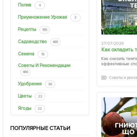
Полив
4
Приумножение Урожая
3
Рецепты
186
Садоводство
488
27/07/2026
Как охладить 
Семена
16
Как снизить темп
эффективные сп
Советы И Рекомендации
486
Советы и реко
Удобрения
36
Цветы
22
Ягоды
22
ПОПУЛЯРНЫЕ СТАТЬИ