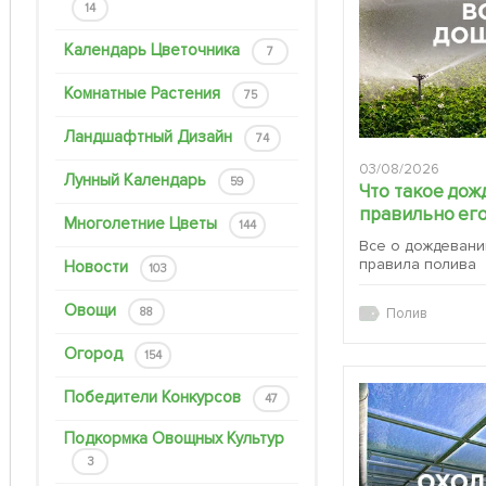
14
Календарь Цветочника
7
Комнатные Растения
75
Ландшафтный Дизайн
74
03/08/2026
Лунный Календарь
59
Что такое дож
правильно его
Многолетние Цветы
144
Все о дождевани
правила полива
Новости
103
Овощи
88
Полив
Огород
154
Победители Конкурсов
47
Подкормка Овощных Культур
3