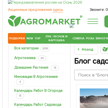
Акционные предложения
здесь
Звоните:
0
®
ЛУК, ЧЕСНОК И
ПОДБОРКИ
NEW
TOP
СЕМЕНА
РОЗЫ
ВИНОГР
КАРТОШКА
Все категории
2019
Назад
Агротехника
43
Блог сад
Домашние Растения
15
Инновации В Агротехнике
4
Календарь Работ В Огороде
15
Календарь Работ Садовода