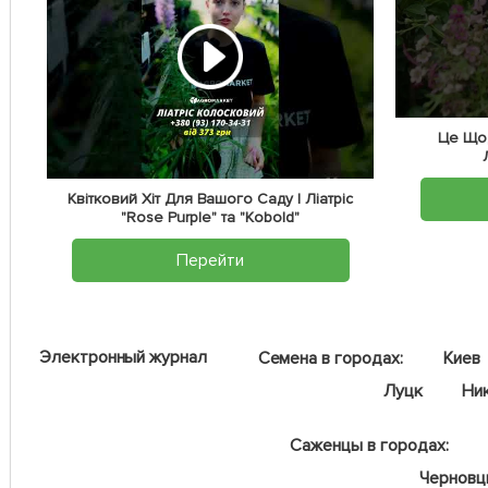
Це Що,
Квітковий Хіт Для Вашого Саду | Ліатріс
"Rose Purple" та "Kobold"
Перейти
Электронный журнал
Семена в городах:
Киев
Луцк
Ни
Саженцы в городах:
Чернов