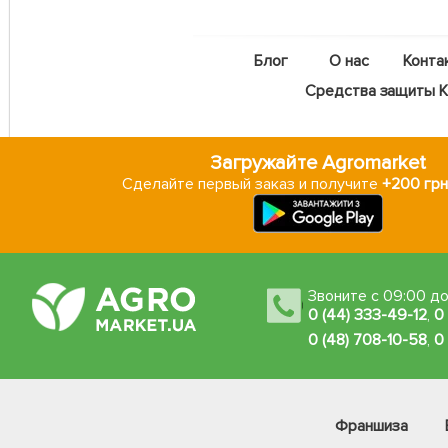
Блог
О нас
Конта
Средства защиты Ka
Загружайте Agromarket
Сделайте первый заказ и получите
+200 грн
Звоните с 09:00 до
0 (44) 333-49-12
,
0
0 (48) 708-10-58
,
0
Франшиза