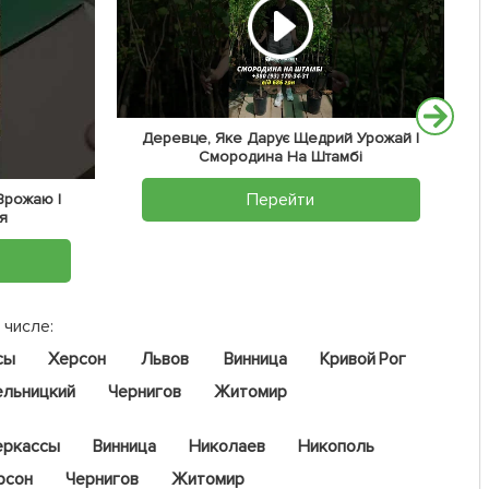
Деревце, Яке Дарує Щедрий Урожай |
Смородина На Штамбі
Перейти
 Врожаю |
я
 числе:
сы
Херсон
Львов
Винница
Кривой Рог
ельницкий
Чернигов
Житомир
еркассы
Винница
Николаев
Никополь
рсон
Чернигов
Житомир