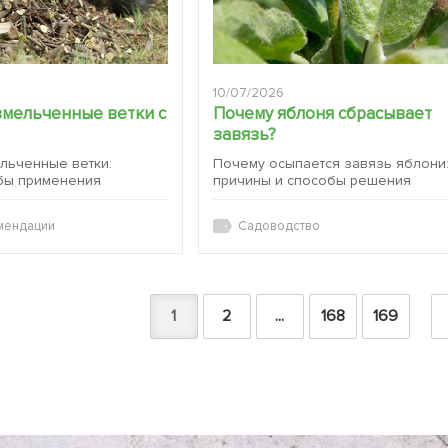
10/07/2026
змельченные ветки с
Почему яблоня сбрасывает
завязь?
ельченные ветки:
Почему осыпается завязь яблони
бы применения
причины и способы решения
мендации
Садоводство
1
2
...
168
169