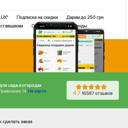
LUX"
Подписка на скидки
Дарим до 250 грн
ставщикам
Оптовый прайс
Бренды
для сада и огорода»
Привозная, 14
На карте
4.7
16587 отзывов
Фейсбук
Телеграм
к сделать заказ
Вайбер