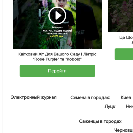
Це Що,
Квітковий Хіт Для Вашого Саду | Ліатріс
"Rose Purple" та "Kobold"
Перейти
Электронный журнал
Семена в городах:
Киев
Луцк
Ни
Саженцы в городах:
Чернов