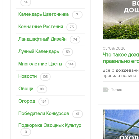
14
Календарь Цветочника
7
Комнатные Растения
75
Ландшафтный Дизайн
74
03/08/2026
Лунный Календарь
59
Что такое дож
правильно его
Многолетние Цветы
144
Все о дождевани
правила полива
Новости
103
Овощи
88
Полив
Огород
154
Победители Конкурсов
47
Подкормка Овощных Культур
3