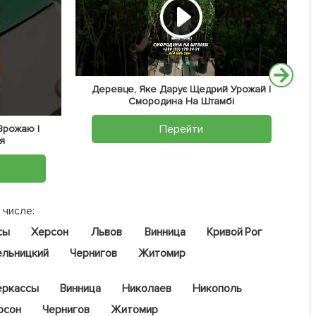
Деревце, Яке Дарує Щедрий Урожай |
Смородина На Штамбі
Перейти
 Врожаю |
я
 числе:
сы
Херсон
Львов
Винница
Кривой Рог
ельницкий
Чернигов
Житомир
еркассы
Винница
Николаев
Никополь
рсон
Чернигов
Житомир