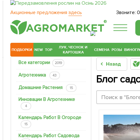
Акционные предложения
здесь
Звоните:
0
®
ЛУК, ЧЕСНОК И
ПОДБОРКИ
NEW
TOP
СЕМЕНА
РОЗЫ
ВИНОГР
КАРТОШКА
Все категории
2019
Назад
Агротехника
43
Блог сад
Домашние Растения
15
Инновации В Агротехнике
4
Календарь Работ В Огороде
15
Календарь Работ Садовода