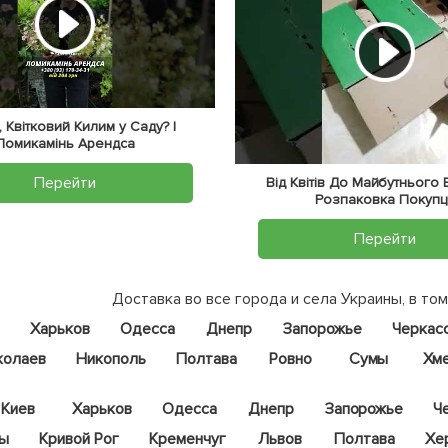
 Квітковий Килим у Саду? |
Ломикамінь Арендса
Перейти
Від Квітів До Майбутнього
Розпаковка Покупц
Перейти
Доставка во все города и села Украины, в том
Харьков
Одесса
Днепр
Запорожье
Черкас
колаев
Никополь
Полтава
Ровно
Сумы
Хм
Киев
Харьков
Одесса
Днепр
Запорожье
Ч
цы
Кривой Рог
Кременчуг
Львов
Полтава
Хе