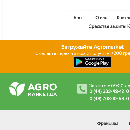
Блог
О нас
Конта
Средства защиты Ka
Загружайте Agromarket
Сделайте первый заказ и получите
+200 грн
Звоните с 09:00 до
0 (44) 333-49-12
,
0
0 (48) 708-10-58
,
0
Франшиза