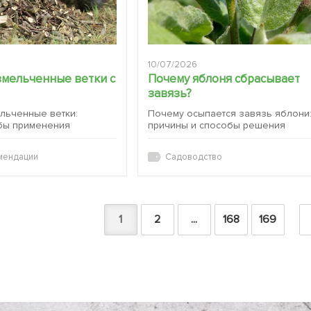
10/07/2026
змельченные ветки с
Почему яблоня сбрасывает
завязь?
ельченные ветки:
Почему осыпается завязь яблони
бы применения
причины и способы решения
мендации
Садоводство
1
2
...
168
169