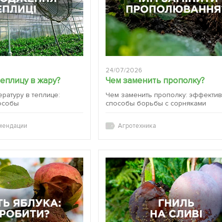
24/07/2026
теплицу в жару?
Чем заменить прополку?
ературу в теплице:
Чем заменить прополку: эффекти
особы
способы борьбы с сорняками
мендации
Агротехника