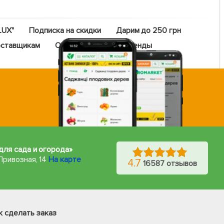
LUX"
Подписка на скидки
Дарим до 250 грн
ставщикам
Оптовый прайс
Бренды
для сада и огорода»
Привозная, 14
На карте
4.7
16587 отзывов
Фейсбук
Телеграм
к сделать заказ
Вайбер