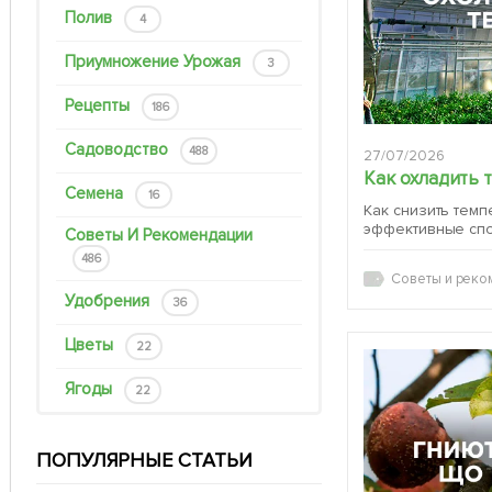
Полив
4
Приумножение Урожая
3
Рецепты
186
Садоводство
488
27/07/2026
Как охладить 
Семена
16
Как снизить темп
эффективные сп
Советы И Рекомендации
486
Советы и реко
Удобрения
36
Цветы
22
Ягоды
22
ПОПУЛЯРНЫЕ СТАТЬИ