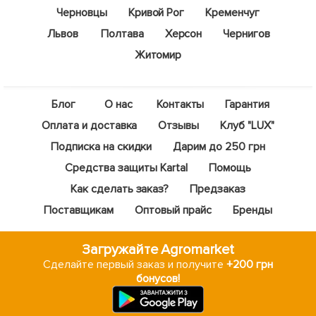
Черновцы
Кривой Рог
Кременчуг
Львов
Полтава
Херсон
Чернигов
Житомир
Блог
О нас
Контакты
Гарантия
Оплата и доставка
Отзывы
Клуб "LUX"
Подписка на скидки
Дарим до 250 грн
Средства защиты Kartal
Помощь
Как сделать заказ?
Предзаказ
Поставщикам
Оптовый прайс
Бренды
Загружайте Agromarket
Сделайте первый заказ и получите
+200 грн
бонусов!