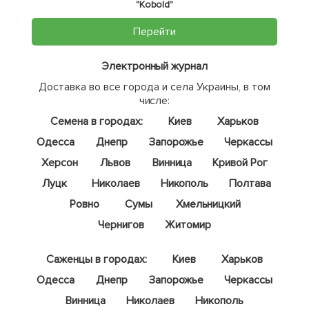
"Kobold"
Перейти
Электронный журнал
Доставка во все города и села Украины, в том
числе:
Семена в городах:
Киев
Харьков
Одесса
Днепр
Запорожье
Черкассы
Херсон
Львов
Винница
Кривой Рог
Луцк
Николаев
Никополь
Полтава
Ровно
Сумы
Хмельницкий
Чернигов
Житомир
Саженцы в городах:
Киев
Харьков
Одесса
Днепр
Запорожье
Черкассы
Винница
Николаев
Никополь