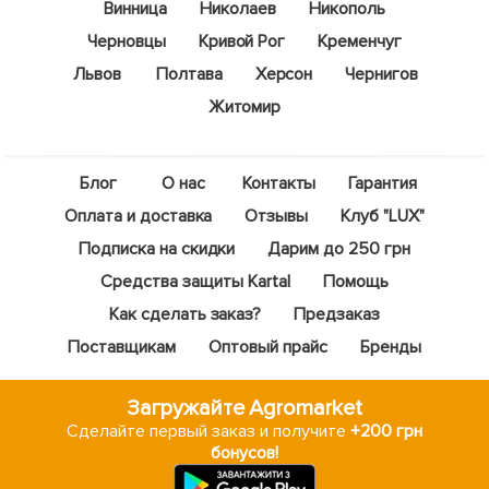
Винница
Николаев
Никополь
Черновцы
Кривой Рог
Кременчуг
Львов
Полтава
Херсон
Чернигов
Житомир
Блог
О нас
Контакты
Гарантия
Оплата и доставка
Отзывы
Клуб "LUX"
Подписка на скидки
Дарим до 250 грн
Средства защиты Kartal
Помощь
Как сделать заказ?
Предзаказ
Поставщикам
Оптовый прайс
Бренды
Загружайте Agromarket
Сделайте первый заказ и получите
+200 грн
бонусов!