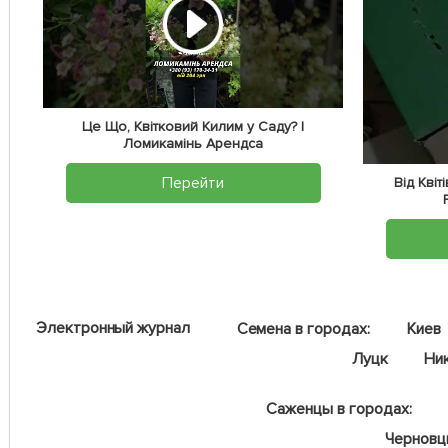
Це Що, Квітковий Килим у Саду? |
Ломикамінь Арендса
Перейти
Від Кві
Электронный журнал
Семена в городах:
Киев
Луцк
Ни
Саженцы в городах:
Чернов