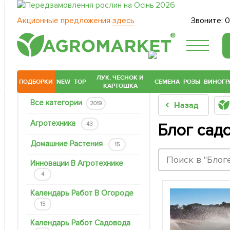
Акционные предложения
здесь
Звоните:
0
®
ЛУК, ЧЕСНОК И
ПОДБОРКИ
NEW
TOP
СЕМЕНА
РОЗЫ
ВИНОГР
КАРТОШКА
Все категории
2019
Назад
Агротехника
43
Блог сад
Домашние Растения
15
Инновации В Агротехнике
4
Календарь Работ В Огороде
15
Календарь Работ Садовода