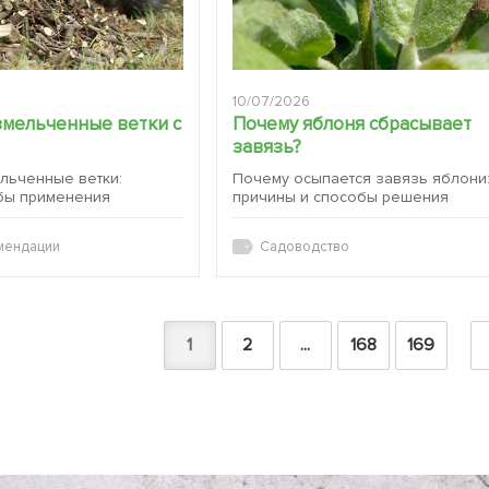
10/07/2026
змельченные ветки с
Почему яблоня сбрасывает
завязь?
ельченные ветки:
Почему осыпается завязь яблони
бы применения
причины и способы решения
мендации
Садоводство
1
2
...
168
169