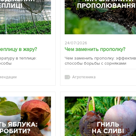
24/07/2026
теплицу в жару?
Чем заменить прополку?
ературу в теплице:
Чем заменить прополку: эффекти
особы
способы борьбы с сорняками
мендации
Агротехника