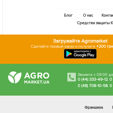
Блог
О нас
Конта
Средства защиты Ka
Загружайте Agromarket
Сделайте первый заказ и получите
+200 грн
Звоните с 09:00 до
0 (44) 333-49-12
,
0
0 (48) 708-10-58
,
0
Франшиза