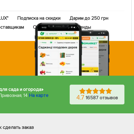
LUX"
Подписка на скидки
Дарим до 250 грн
ставщикам
Оптовый прайс
Бренды
для сада и огорода»
Привозная, 14
На карте
4.7
16587 отзывов
Фейсбук
Телеграм
к сделать заказ
Вайбер