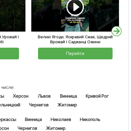
 Урожай |
Великі Ягоди, Яскравий Смак, Щедрий
бі
Врожай | Саджанці Ожини
Перейти
 числе:
сы
Херсон
Львов
Винница
Кривой Рог
ельницкий
Чернигов
Житомир
еркассы
Винница
Николаев
Никополь
рсон
Чернигов
Житомир