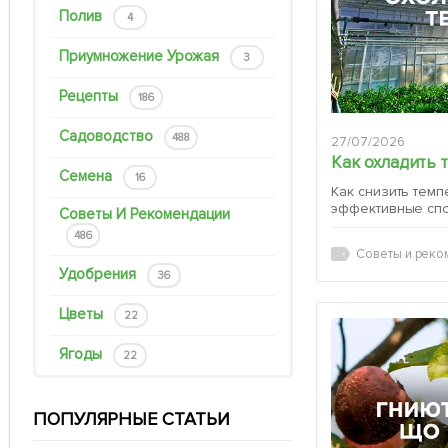
Полив
4
Приумножение Урожая
3
Рецепты
186
Садоводство
488
27/07/2026
Как охладить 
Семена
16
Как снизить темп
эффективные сп
Советы И Рекомендации
486
Советы и реко
Удобрения
36
Цветы
22
Ягоды
22
ПОПУЛЯРНЫЕ СТАТЬИ