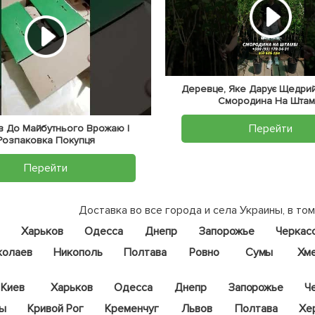
Деревце, Яке Дарує Щедрий
Смородина На Штам
Перейти
тів До Майбутнього Врожаю |
Розпаковка Покупця
Перейти
Доставка во все города и села Украины, в том
Харьков
Одесса
Днепр
Запорожье
Черкас
колаев
Никополь
Полтава
Ровно
Сумы
Хм
Киев
Харьков
Одесса
Днепр
Запорожье
Ч
цы
Кривой Рог
Кременчуг
Львов
Полтава
Хе