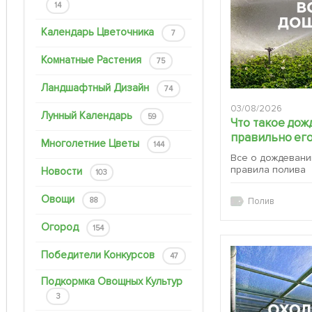
14
Календарь Цветочника
7
Комнатные Растения
75
Ландшафтный Дизайн
74
03/08/2026
Лунный Календарь
59
Что такое дож
правильно его
Многолетние Цветы
144
Все о дождевани
правила полива
Новости
103
Овощи
88
Полив
Огород
154
Победители Конкурсов
47
Подкормка Овощных Культур
3