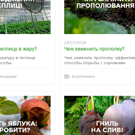
24/07/2026
теплицу в жару?
Чем заменить прополку?
ературу в теплице:
Чем заменить прополку: эффекти
особы
способы борьбы с сорняками
мендации
Агротехника