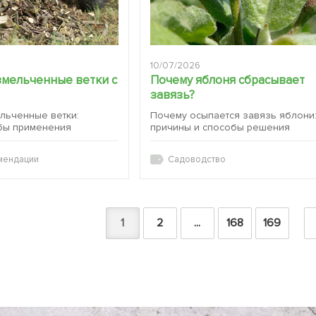
10/07/2026
змельченные ветки с
Почему яблоня сбрасывает
завязь?
ельченные ветки:
Почему осыпается завязь яблони
бы применения
причины и способы решения
мендации
Садоводство
1
2
...
168
169