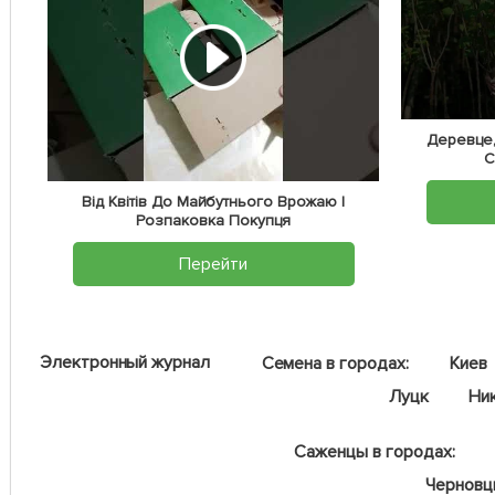
Деревце,
С
Від Квітів До Майбутнього Врожаю |
Розпаковка Покупця
Перейти
Электронный журнал
Семена в городах:
Киев
Луцк
Ни
Саженцы в городах:
Чернов