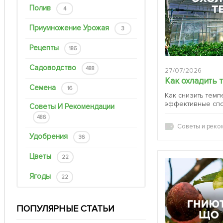
Полив
4
Приумножение Урожая
3
Рецепты
186
Садоводство
488
27/07/2026
Как охладить 
Семена
16
Как снизить темп
эффективные сп
Советы И Рекомендации
486
Советы и реко
Удобрения
36
Цветы
22
Ягоды
22
ПОПУЛЯРНЫЕ СТАТЬИ