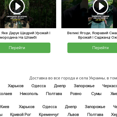
 Яке Дарує Щедрий Урожай |
Великі Ягоди, Яскравий Сма
мородина На Штамбі
Врожай | Саджанці О
Перейти
Перейти
Доставка во все города и села Украины, в том
Харьков
Одесса
Днепр
Запорожье
Черкас
колаев
Никополь
Полтава
Ровно
Сумы
Хм
Киев
Харьков
Одесса
Днепр
Запорожье
Ч
цы
Кривой Рог
Кременчуг
Львов
Полтава
Хе