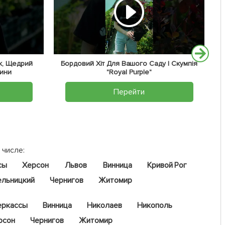
к, Щедрий
Бордовий Хіт Для Вашого Саду | Скумпія
жини
"Royal Purple"
Перейти
 числе:
сы
Херсон
Львов
Винница
Кривой Рог
ельницкий
Чернигов
Житомир
еркассы
Винница
Николаев
Никополь
рсон
Чернигов
Житомир