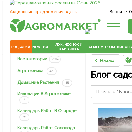
Акционные предложения
здесь
Звоните:
0
®
ЛУК, ЧЕСНОК И
ПОДБОРКИ
NEW
TOP
СЕМЕНА
РОЗЫ
ВИНОГР
КАРТОШКА
Все категории
2019
Назад
Агротехника
43
Блог сад
Домашние Растения
15
Инновации В Агротехнике
4
Календарь Работ В Огороде
15
Календарь Работ Садовода