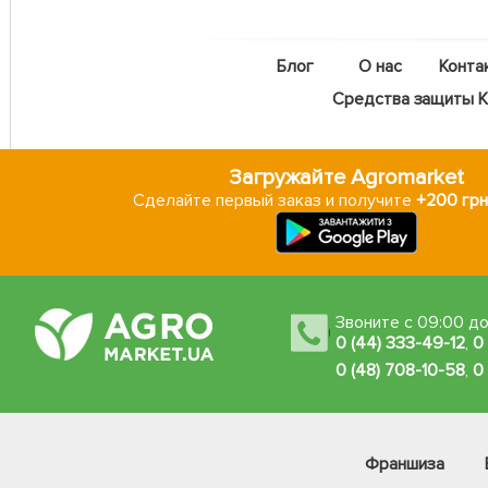
Блог
О нас
Конта
Средства защиты Ka
Загружайте Agromarket
Сделайте первый заказ и получите
+200 грн
Звоните с 09:00 до
0 (44) 333-49-12
,
0
0 (48) 708-10-58
,
0
Франшиза