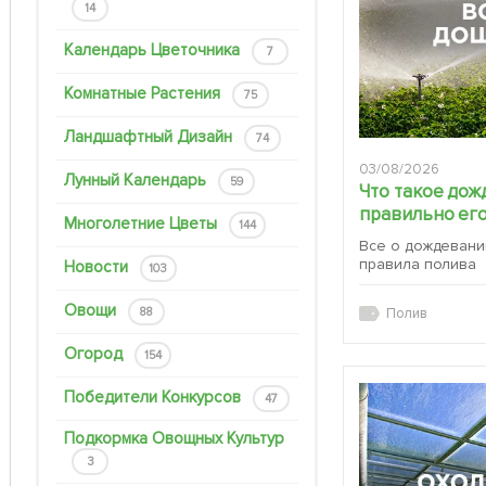
14
Календарь Цветочника
7
Комнатные Растения
75
Ландшафтный Дизайн
74
03/08/2026
Лунный Календарь
59
Что такое дож
правильно его
Многолетние Цветы
144
Все о дождевани
правила полива
Новости
103
Овощи
88
Полив
Огород
154
Победители Конкурсов
47
Подкормка Овощных Культур
3