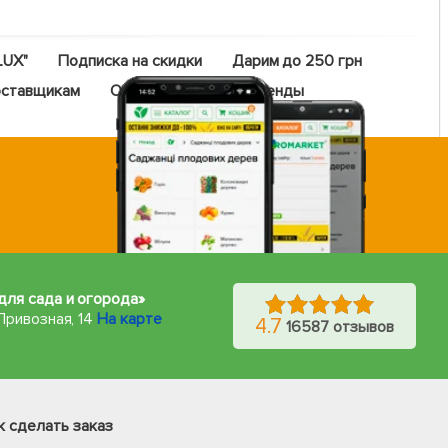
LUX"
Подписка на скидки
Дарим до 250 грн
ставщикам
Оптовый прайс
Бренды
для сада и огорода»
Привозная, 14
На карте
4.7
16587 отзывов
Фейсбук
Телеграм
к сделать заказ
Вайбер