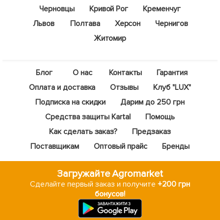
Черновцы
Кривой Рог
Кременчуг
Львов
Полтава
Херсон
Чернигов
Житомир
Блог
О нас
Контакты
Гарантия
Оплата и доставка
Отзывы
Клуб "LUX"
Подписка на скидки
Дарим до 250 грн
Средства защиты Kartal
Помощь
Как сделать заказ?
Предзаказ
Поставщикам
Оптовый прайс
Бренды
Загружайте Agromarket
Сделайте первый заказ и получите
+200 грн
бонусов!