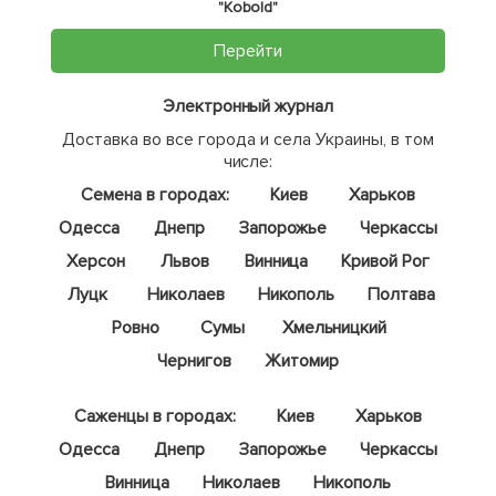
"Kobold"
Перейти
Электронный журнал
Доставка во все города и села Украины, в том
числе:
Семена в городах:
Киев
Харьков
Одесса
Днепр
Запорожье
Черкассы
Херсон
Львов
Винница
Кривой Рог
Луцк
Николаев
Никополь
Полтава
Ровно
Сумы
Хмельницкий
Чернигов
Житомир
Саженцы в городах:
Киев
Харьков
Одесса
Днепр
Запорожье
Черкассы
Винница
Николаев
Никополь