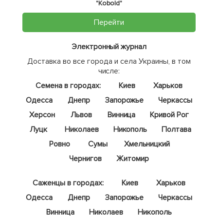
"Kobold"
Перейти
Электронный журнал
Доставка во все города и села Украины, в том
числе:
Семена в городах:
Киев
Харьков
Одесса
Днепр
Запорожье
Черкассы
Херсон
Львов
Винница
Кривой Рог
Луцк
Николаев
Никополь
Полтава
Ровно
Сумы
Хмельницкий
Чернигов
Житомир
Саженцы в городах:
Киев
Харьков
Одесса
Днепр
Запорожье
Черкассы
Винница
Николаев
Никополь