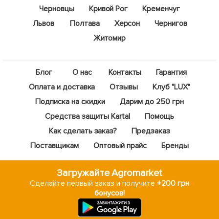
Черновцы
Кривой Рог
Кременчуг
Львов
Полтава
Херсон
Чернигов
Житомир
Блог
О нас
Контакты
Гарантия
Оплата и доставка
Отзывы
Клуб "LUX"
Подписка на скидки
Дарим до 250 грн
Средства защиты Kartal
Помощь
Как сделать заказ?
Предзаказ
Поставщикам
Оптовый прайс
Бренды
Загружайте Agromarket
Сделайте первый заказ и получите
+200 грн
бонусов!