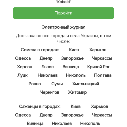
"Kobold"
Перейти
Электронный журнал
Доставка во все города и села Украины, в том
числе:
Семена в городах:
Киев
Харьков
Одесса
Днепр
Запорожье
Черкассы
Херсон
Львов
Винница
Кривой Рог
Луцк
Николаев
Никополь
Полтава
Ровно
Сумы
Хмельницкий
Чернигов
Житомир
Саженцы в городах:
Киев
Харьков
Одесса
Днепр
Запорожье
Черкассы
Винница
Николаев
Никополь