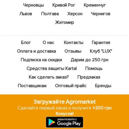
Черновцы
Кривой Рог
Кременчуг
Львов
Полтава
Херсон
Чернигов
Житомир
Блог
О нас
Контакты
Гарантия
Оплата и доставка
Отзывы
Клуб "LUX"
Подписка на скидки
Дарим до 250 грн
Средства защиты Kartal
Помощь
Как сделать заказ?
Предзаказ
Поставщикам
Оптовый прайс
Бренды
Загружайте Agromarket
Сделайте первый заказ и получите
+200 грн
бонусов!