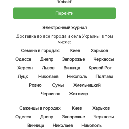
"Kobold"
Перейти
Электронный журнал
Доставка во все города и села Украины, в том
числе:
Семена в городах:
Киев
Харьков
Одесса
Днепр
Запорожье
Черкассы
Херсон
Львов
Винница
Кривой Рог
Луцк
Николаев
Никополь
Полтава
Ровно
Сумы
Хмельницкий
Чернигов
Житомир
Саженцы в городах:
Киев
Харьков
Одесса
Днепр
Запорожье
Черкассы
Винница
Николаев
Никополь