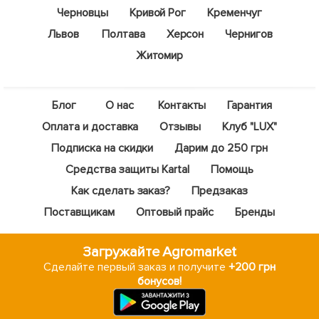
Черновцы
Кривой Рог
Кременчуг
Львов
Полтава
Херсон
Чернигов
Житомир
Блог
О нас
Контакты
Гарантия
Оплата и доставка
Отзывы
Клуб "LUX"
Подписка на скидки
Дарим до 250 грн
Средства защиты Kartal
Помощь
Как сделать заказ?
Предзаказ
Поставщикам
Оптовый прайс
Бренды
Загружайте Agromarket
Сделайте первый заказ и получите
+200 грн
бонусов!