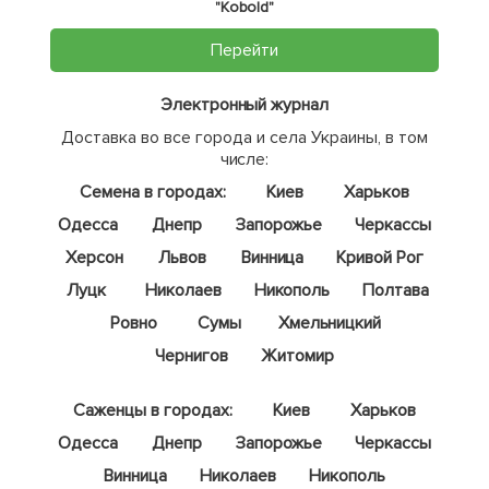
"Kobold"
Перейти
Электронный журнал
Доставка во все города и села Украины, в том
числе:
Семена в городах:
Киев
Харьков
Одесса
Днепр
Запорожье
Черкассы
Херсон
Львов
Винница
Кривой Рог
Луцк
Николаев
Никополь
Полтава
Ровно
Сумы
Хмельницкий
Чернигов
Житомир
Саженцы в городах:
Киев
Харьков
Одесса
Днепр
Запорожье
Черкассы
Винница
Николаев
Никополь