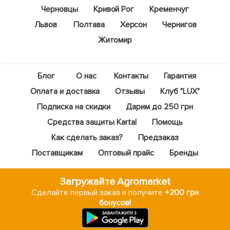
Черновцы
Кривой Рог
Кременчуг
Львов
Полтава
Херсон
Чернигов
Житомир
Блог
О нас
Контакты
Гарантия
Оплата и доставка
Отзывы
Клуб "LUX"
Подписка на скидки
Дарим до 250 грн
Средства защиты Kartal
Помощь
Как сделать заказ?
Предзаказ
Поставщикам
Оптовый прайс
Бренды
Загружайте Agromarket
Сделайте первый заказ и получите
+200 грн
бонусов!