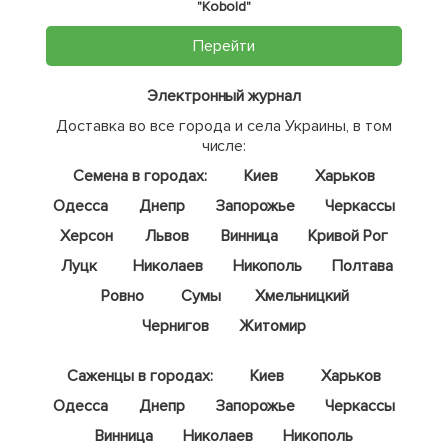
"Kobold"
Перейти
Электронный журнал
Доставка во все города и села Украины, в том
числе:
Семена в городах:
Киев
Харьков
Одесса
Днепр
Запорожье
Черкассы
Херсон
Львов
Винница
Кривой Рог
Луцк
Николаев
Никополь
Полтава
Ровно
Сумы
Хмельницкий
Чернигов
Житомир
Саженцы в городах:
Киев
Харьков
Одесса
Днепр
Запорожье
Черкассы
Винница
Николаев
Никополь