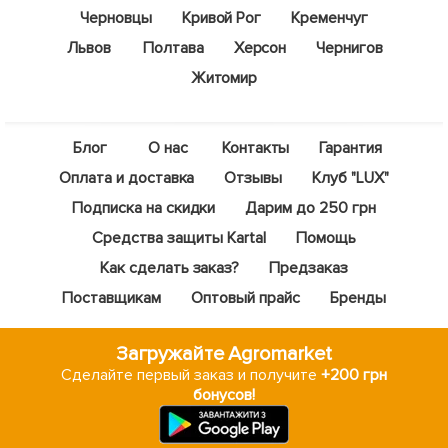
Черновцы
Кривой Рог
Кременчуг
Львов
Полтава
Херсон
Чернигов
Житомир
Блог
О нас
Контакты
Гарантия
Оплата и доставка
Отзывы
Клуб "LUX"
Подписка на скидки
Дарим до 250 грн
Средства защиты Kartal
Помощь
Как сделать заказ?
Предзаказ
Поставщикам
Оптовый прайс
Бренды
Загружайте Agromarket
Сделайте первый заказ и получите
+200 грн
бонусов!