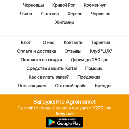
Черновцы
Кривой Рог
Кременчуг
Львов
Полтава
Херсон
Чернигов
Житомир
Блог
О нас
Контакты
Гарантия
Оплата и доставка
Отзывы
Клуб "LUX"
Подписка на скидки
Дарим до 250 грн
Средства защиты Kartal
Помощь
Как сделать заказ?
Предзаказ
Поставщикам
Оптовый прайс
Бренды
Загружайте Agromarket
Сделайте первый заказ и получите
+200 грн
бонусов!