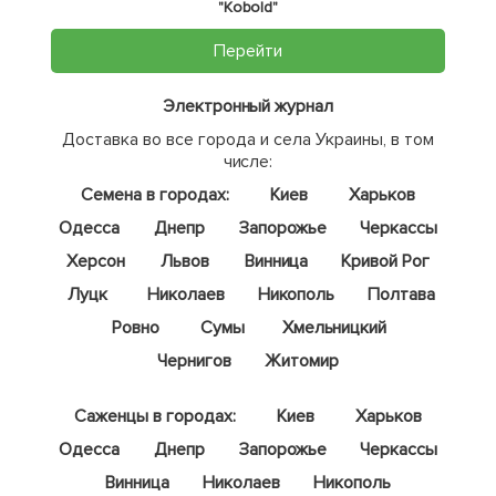
"Kobold"
Перейти
Электронный журнал
Доставка во все города и села Украины, в том
числе:
Семена в городах:
Киев
Харьков
Одесса
Днепр
Запорожье
Черкассы
Херсон
Львов
Винница
Кривой Рог
Луцк
Николаев
Никополь
Полтава
Ровно
Сумы
Хмельницкий
Чернигов
Житомир
Саженцы в городах:
Киев
Харьков
Одесса
Днепр
Запорожье
Черкассы
Винница
Николаев
Никополь