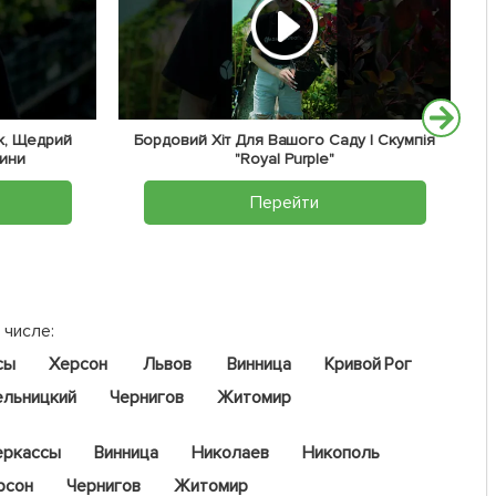
к, Щедрий
Бордовий Хіт Для Вашого Саду | Скумпія
жини
"Royal Purple"
Перейти
 числе:
сы
Херсон
Львов
Винница
Кривой Рог
ельницкий
Чернигов
Житомир
еркассы
Винница
Николаев
Никополь
рсон
Чернигов
Житомир