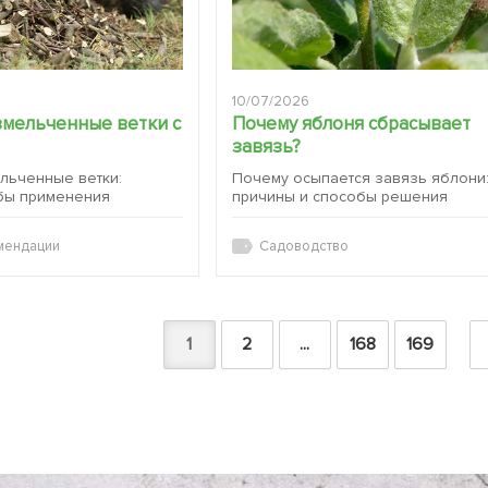
10/07/2026
змельченные ветки с
Почему яблоня сбрасывает
завязь?
ельченные ветки:
Почему осыпается завязь яблони
бы применения
причины и способы решения
мендации
Садоводство
1
2
...
168
169