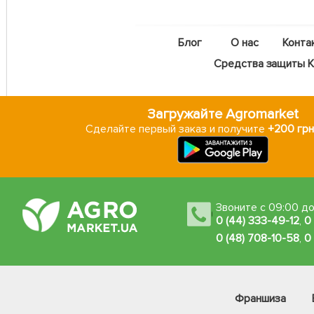
Блог
О нас
Конта
Средства защиты Ka
Загружайте Agromarket
Сделайте первый заказ и получите
+200 грн
Звоните с 09:00 до
0 (44) 333-49-12
,
0
0 (48) 708-10-58
,
0
Франшиза