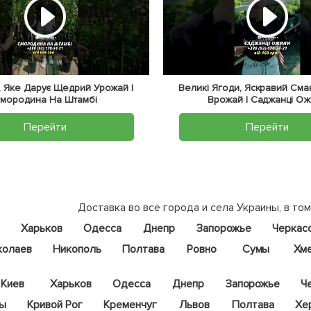
 Яке Дарує Щедрий Урожай |
Великі Ягоди, Яскравий Сма
мородина На Штамбі
Врожай | Саджанці О
Перейти
Перейти
Доставка во все города и села Украины, в том
Харьков
Одесса
Днепр
Запорожье
Черкас
колаев
Никополь
Полтава
Ровно
Сумы
Хм
Киев
Харьков
Одесса
Днепр
Запорожье
Ч
цы
Кривой Рог
Кременчуг
Львов
Полтава
Хе