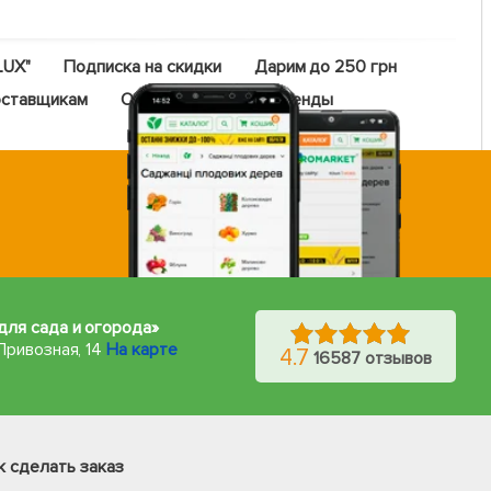
LUX"
Подписка на скидки
Дарим до 250 грн
ставщикам
Оптовый прайс
Бренды
для сада и огорода»
Привозная, 14
На карте
4.7
16587 отзывов
Фейсбук
Телеграм
к сделать заказ
Вайбер