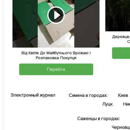
Деревце,
С
Від Квітів До Майбутнього Врожаю |
Розпаковка Покупця
Перейти
Электронный журнал
Семена в городах:
Киев
Луцк
Ни
Саженцы в городах:
Чернов