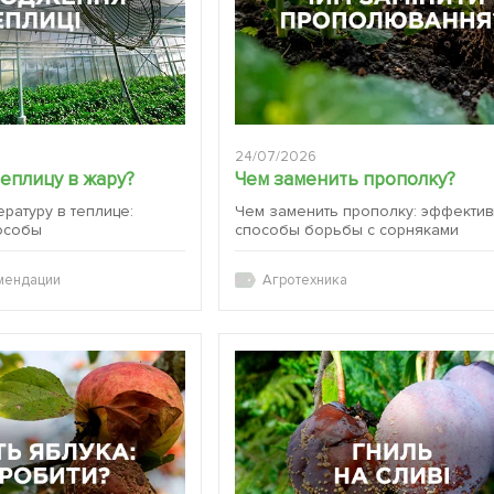
24/07/2026
теплицу в жару?
Чем заменить прополку?
ературу в теплице:
Чем заменить прополку: эффекти
особы
способы борьбы с сорняками
мендации
Агротехника