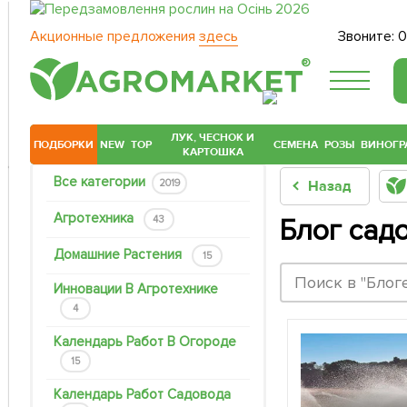
Акционные предложения
здесь
Звоните:
0
®
ЛУК, ЧЕСНОК И
ПОДБОРКИ
NEW
TOP
СЕМЕНА
РОЗЫ
ВИНОГР
КАРТОШКА
Все категории
2019
Назад
Агротехника
43
Блог сад
Домашние Растения
15
Инновации В Агротехнике
4
Календарь Работ В Огороде
15
Календарь Работ Садовода