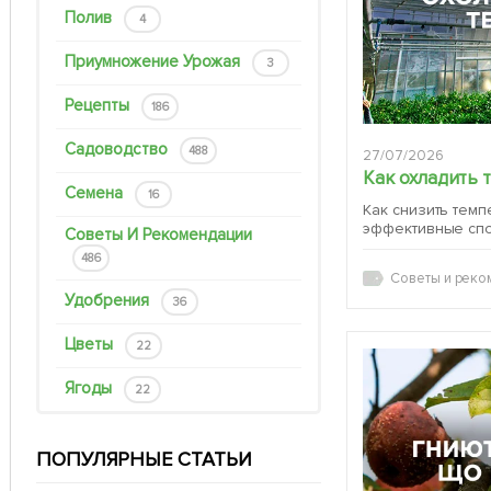
Полив
4
Приумножение Урожая
3
Рецепты
186
Садоводство
488
27/07/2026
Как охладить 
Семена
16
Как снизить темп
эффективные сп
Советы И Рекомендации
486
Советы и реко
Удобрения
36
Цветы
22
Ягоды
22
ПОПУЛЯРНЫЕ СТАТЬИ