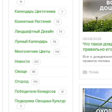
14
Календарь Цветочника
7
Комнатные Растения
75
Ландшафтный Дизайн
74
03/08/2026
Лунный Календарь
59
Что такое дож
правильно его
Многолетние Цветы
144
Все о дождевани
правила полива
Новости
103
Овощи
88
Полив
Огород
154
Победители Конкурсов
47
Подкормка Овощных Культур
3