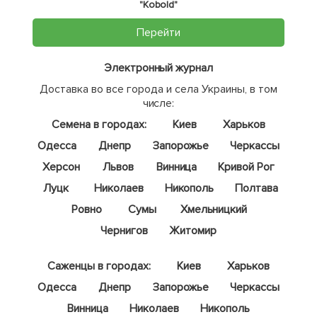
"Kobold"
Перейти
Электронный журнал
Доставка во все города и села Украины, в том
числе:
Семена в городах:
Киев
Харьков
Одесса
Днепр
Запорожье
Черкассы
Херсон
Львов
Винница
Кривой Рог
Луцк
Николаев
Никополь
Полтава
Ровно
Сумы
Хмельницкий
Чернигов
Житомир
Саженцы в городах:
Киев
Харьков
Одесса
Днепр
Запорожье
Черкассы
Винница
Николаев
Никополь