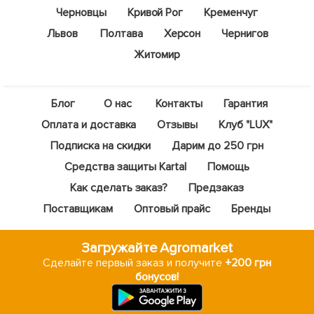
Черновцы
Кривой Рог
Кременчуг
Львов
Полтава
Херсон
Чернигов
Житомир
Блог
О нас
Контакты
Гарантия
Оплата и доставка
Отзывы
Клуб "LUX"
Подписка на скидки
Дарим до 250 грн
Средства защиты Kartal
Помощь
Как сделать заказ?
Предзаказ
Поставщикам
Оптовый прайс
Бренды
Загружайте Agromarket
Сделайте первый заказ и получите
+200 грн
бонусов!